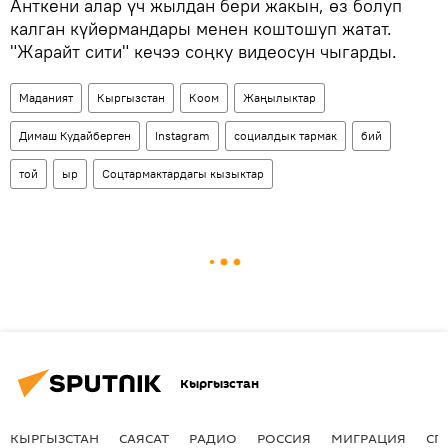
Анткени алар үч жылдан бери жакын, өз болуп
калган күйөрмандары менен коштошуп жатат.
"Жарайт сити" кечээ соңку видеосун чыгарды.
Маданият
Кыргызстан
Коом
Жаңылыктар
Димаш Кудайберген
Instagram
социалдык тармак
бий
той
ыр
Соцтармактардагы кызыктар
Кыргызстан
КЫРГЫЗСТАН
САЯСАТ
РАДИО
РОССИЯ
МИГРАЦИЯ
СП