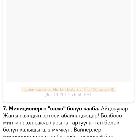
Публикация от Nurlan Batyrov 🇰🇿 (@batyroff)
Дек 14 2017 в 5:50 PST
7. Милиционерге "олжо" болуп калба.
Айдочулар
Жаңы жылдын эртеси абайлаңыздар! Болбосо
минтип жол сакчыларына тартууланган белек
болуп калышыңыз мүмкүн. Вайнерлер
милицонерлердин кубануусун ушундай бир