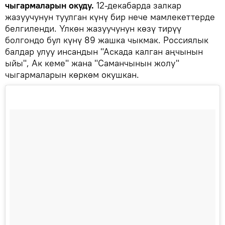
чыгармаларын окуду.
12-декабарда залкар
жазуучунун туулган күнү бир нече мамлекеттерде
белгиленди. Үлкөн жазуучунун көзү тирүү
болгондо бул күнү 89 жашка чыкмак. Россиялык
балдар улуу инсандын "Аскада калган аңчынын
ыйы", Ак кеме" жана "Саманчынын жолу"
чыгармаларын көркөм окушкан.