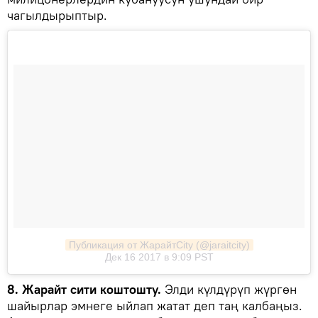
чагылдырыптыр.
Публикация от ЖарайтCity (@jaraitcity)
Дек 16 2017 в 9:09 PST
8. Жарайт сити коштошту.
Элди күлдүрүп жүргөн
шайырлар эмнеге ыйлап жатат деп таң калбаңыз.