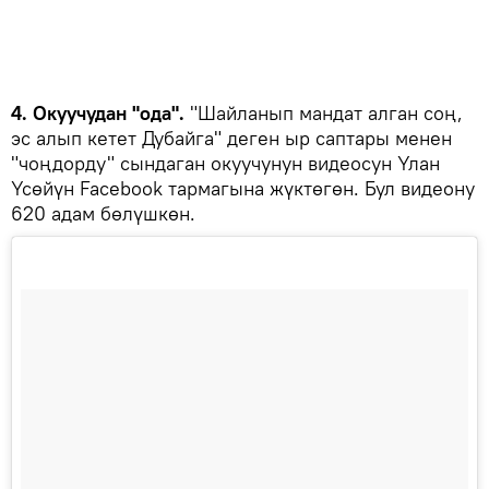
4. Окуучудан "ода".
"Шайланып мандат алган соң,
эс алып кетет Дубайга" деген ыр саптары менен
"чоңдорду" сындаган окуучунун видеосун Үлан
Үсөйүн Facebook тармагына жүктөгөн. Бул видеону
620 адам бөлүшкөн.