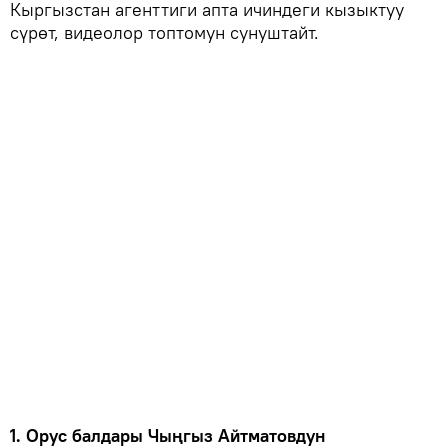
Кыргызстан агенттиги апта ичиндеги кызыктуу
сүрөт, видеолор топтомун сунуштайт.
1. Орус балдары Чыңгыз Айтматовдун