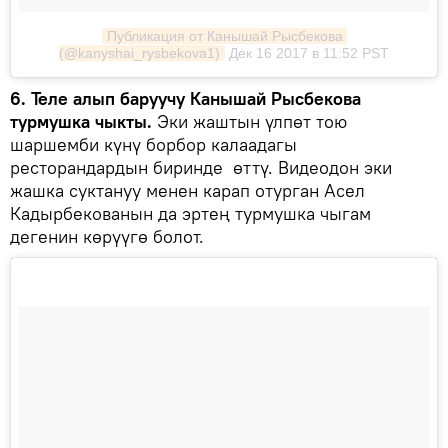
Публикация от Канышай Рысбекова 
(@kanyshai_rysbekova1)
Дек 16 2017 в 11:52 PST
6. Теле алып баруучу Канышай Рысбекова
турмушка чыкты.
Эки жаштын үлпөт тою
шаршемби күнү борбор калаадагы
ресторандардын биринде өттү. Видеодон эки
жашка суктануу менен карап отурган Асел
Кадырбекованын да эртең турмушка чыгам
дегенин көрүүгө болот.