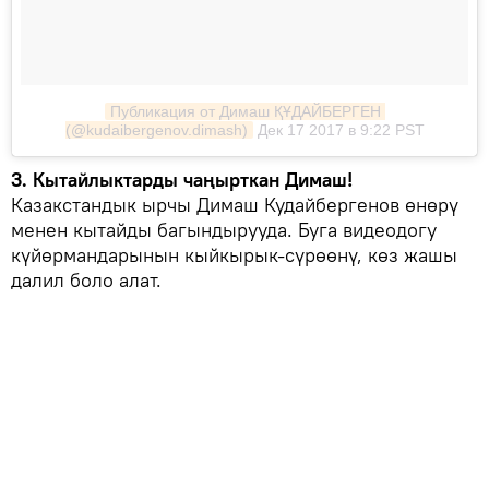
Публикация от Димаш ҚҰДАЙБЕРГЕН 
(@kudaibergenov.dimash)
Дек 17 2017 в 9:22 PST
3. Кытайлыктарды чаңырткан Димаш!
Казакстандык ырчы Димаш Кудайбергенов өнөрү
менен кытайды багындырууда. Буга видеодогу
күйөрмандарынын кыйкырык-сүрөөнү, көз жашы
далил боло алат.