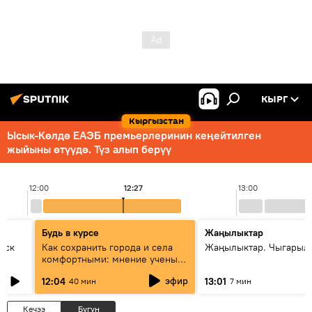
КЫРГ
Кыргызстан
Ысык-Көлдө ЕАЭБ премьерлеринин кеңейтилген
жыйыны өтүүдө. Түз алып берүү
12:00
12:27
13:00
Будь в курсе
Жаңылыктар
уск
Как сохранить города и села
Жаңылыктар. Чыгарыл
комфортными: мнение ученых
Евразии
эфир
12:04
13:01
40 мин
7 мин
Кечээ
Бүгүн