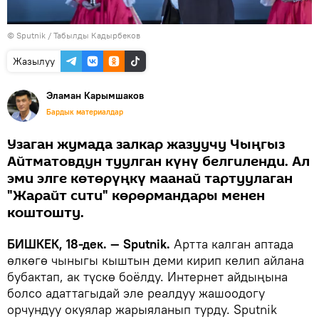
©
Sputnik / Табылды Кадырбеков
Жазылуу
Эламан Карымшаков
Бардык материалдар
Узаган жумада залкар жазуучу Чыңгыз
Айтматовдун туулган күнү белгиленди. Ал
эми элге көтөрүңкү маанай тартуулаган
"Жарайт сити" көрөрмандары менен
коштошту.
БИШКЕК, 18-дек. — Sputnik.
Артта калган аптада
өлкөгө чыныгы кыштын деми кирип келип айлана
бубактап, ак түскө боёлду. Интернет айдыңына
болсо адаттагыдай эле реалдуу жашоодогу
орчундуу окуялар жарыяланып турду. Sputnik