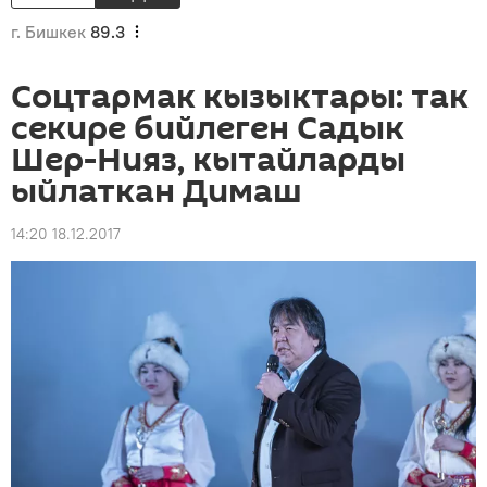
г. Бишкек
89.3
Соцтармак кызыктары: так
секире бийлеген Садык
Шер-Нияз, кытайларды
ыйлаткан Димаш
14:20 18.12.2017