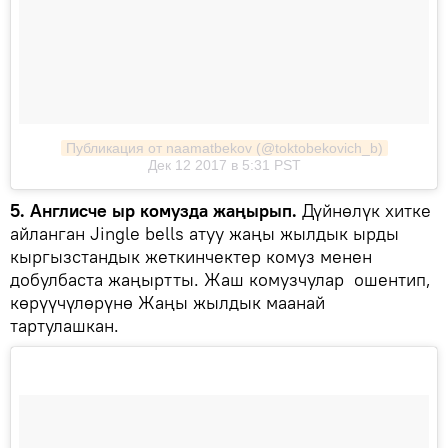
Публикация от naamatbekov (@toktobekovich_b)
Дек 12 2017 в 5:31 PST
5. Англисче ыр комузда жаңырып.
Дүйнөлүк хитке
айланган Jingle bells атуу жаңы жылдык ырды
кыргызстандык жеткинчектер комуз менен
добулбаста жаңыртты. Жаш комузчулар ошентип,
көрүүчүлөрүнө Жаңы жылдык маанай
тартулашкан.