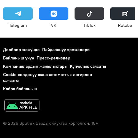
Telegram
VK
ТikТоk
Rutube
Долбоор жөнүндө
Пайдалануу эрежелери
Байланыш үчүн
Пресс-релиздер
Компаниялардын жаңылыктары
Купуялык саясаты
Cookie колдонуу жана автоматтык логирлөө
саясаты
Кайра байланыш
© 2026 Sputnik Бардык укуктар корголгон. 18+