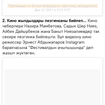
Публикация от Ernest Abdyjaparov (@ernest_abdyjaparov)
Дек 12 2017 в 9:51 PST
2. Кино жылдыздары лезгинканы бийлеп...
Кино
чеберлери Назира Мамбетова, Садык Шер Нияз,
Айбек Дайырбеков жана Бакыт Ниязалиевдер так
секире лезгинка бийлешти. Бул видеону кино
режиссер Эрнест Абдыжапаров Instagram
баракчасына "Фестивалдын ачылышында" деп
жазып жүктөгөн.