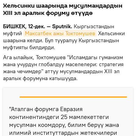
Хельсинки шаарында мусулмандардын
XIII эл аралык форуму өтүүдө
БИШКЕК, 12-дек. — Sputnik.
Кыргызстандын
муфтий
Максатбек ажы Токтомушев
Хельсинки
шаарына келди. Бул тууралуу Кыргызстандын
муфтияты билдирди.
Ага ылайык, Токтомушев "Исламдагы гуманизм
жана учурдун глобалдуу маселелери: стратегия
жана чечимдер" аттуу мусулмандардын XIII эл
аралык форумуна катышууда.
"Аталган форумга Евразия
континентиндеги 25 мамлекеттеги
мусулман коомдору, билим берүү жана
илимий институттардын жетекчилери