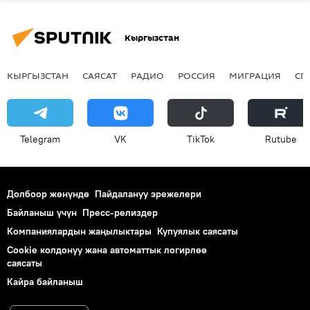
Кыргызстан
КЫРГЫЗСТАН
САЯСАТ
РАДИО
РОССИЯ
МИГРАЦИЯ
СП
Telegram
VK
ТikТоk
Rutube
Долбоор жөнүндө
Пайдалануу эрежелери
Байланыш үчүн
Пресс-релиздер
Компаниялардын жаңылыктары
Купуялык саясаты
Cookie колдонуу жана автоматтык логирлөө
саясаты
Кайра байланыш