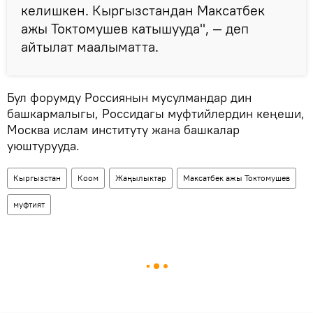
келишкен. Кыргызстандан Максатбек
ажы Токтомушев катышууда", — деп
айтылат маалыматта.
Бул форумду Россиянын мусулмандар дин
башкармалыгы, Россидагы муфтийлердин кеңеши,
Москва ислам институту жана башкалар
уюштурууда.
Кыргызстан
Коом
Жаңылыктар
Максатбек ажы Токтомушев
муфтият