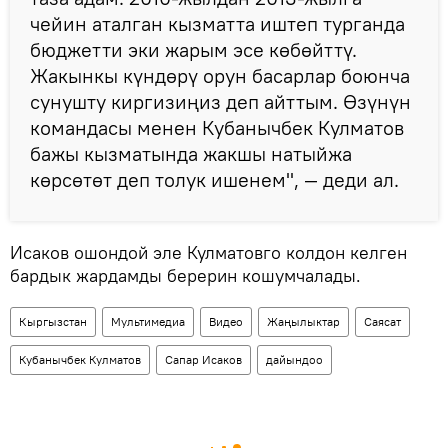
чейин аталган кызматта иштеп турганда
бюджетти эки жарым эсе көбөйттү.
Жакынкы күндөрү орун басарлар боюнча
сунушту киргизиңиз деп айттым. Өзүнүн
командасы менен Кубанычбек Кулматов
бажы кызматында жакшы натыйжа
көрсөтөт деп толук ишенем", — деди ал.
Исаков ошондой эле Кулматовго колдон келген
бардык жардамды берерин кошумчалады.
Кыргызстан
Мультимедиа
Видео
Жаңылыктар
Саясат
Кубанычбек Кулматов
Сапар Исаков
дайындоо