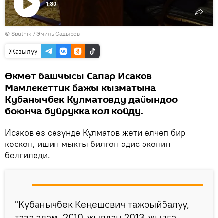
1:30
Видеону
©
Sputnik / Эмиль Садыров
көрсөтүү
Жазылуу
Өкмөт башчысы Сапар Исаков
Мамлекеттик бажы кызматына
Кубанычбек Кулматовду дайындоо
боюнча буйрукка кол койду.
Исаков өз сөзүндө Кулматов жети өлчөп бир
кескен, ишин мыкты билген адис экенин
белгиледи.
"Кубанычбек Кеңешович тажрыйбалуу,
таза адам. 2010-жылдан 2013-жылга