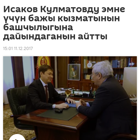
Исаков Кулматовду эмне
үчүн бажы кызматынын
башчылыгына
дайындаганын айтты
15:01 11.12.2017