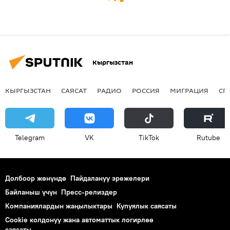
Кыргызстан
КЫРГЫЗСТАН
САЯСАТ
РАДИО
РОССИЯ
МИГРАЦИЯ
СП
Telegram
VK
ТikТоk
Rutube
Долбоор жөнүндө
Пайдалануу эрежелери
Байланыш үчүн
Пресс-релиздер
Компаниялардын жаңылыктары
Купуялык саясаты
Cookie колдонуу жана автоматтык логирлөө
саясаты