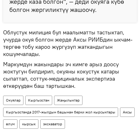
жерде каза болгон", — деди окуяга күбө
болгон жергиликтүү жашоочу.
Облустук милиция бул маалыматты тастыктап,
учурда окуя болгон жерде Аксы РИИБдин ыкчам-
тергөө тобу кароо жүргүзүп жаткандыгын
кошумчалады.
Маркумдун жакындары эч кимге арыз доосу
жоктугун билдирип, окуяны кокустук катары
сыпаттап, соттук-медициналык экспертиза
өткөрүүдөн баш тартышкан.
Окуялар
Кыргызстан
Жаңылыктар
Кыргызстанда 2017-жылдын башынан берки жол кырсыктары
Аксы
өлүм
кырсык
экскаватор