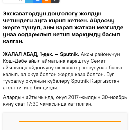
Экскаватордун дөңгөлөгү жолдун
четиндеги аңга кирип кеткен. Айдоочу
жерге түшүп, аны карап жаткан мезгилде
унаа оодарылып кетип маркумду басып
калган.
ЖАЛАЛ АБАД, 1-дек. — Sputnik.
Аксы районунун
Кош-Дөбө айыл аймагына караштуу Семет
айылында айдоочуну экскаватор кокусунан басып
калып, ал окуя болгон жерде каза болгон. Бул
тууралуу окуянын күбөлөрү Sputnik Кыргызстан
агенттигине билдирди.
Алардын айтымында, окуя 2017-жылдын 30-ноябрь
күнү саат 17:30 чамасында катталган.