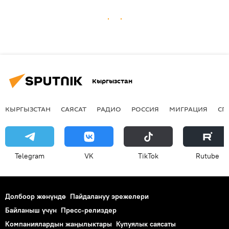
Кыргызстан
КЫРГЫЗСТАН
САЯСАТ
РАДИО
РОССИЯ
МИГРАЦИЯ
СП
Telegram
VK
ТikТоk
Rutube
Долбоор жөнүндө
Пайдалануу эрежелери
Байланыш үчүн
Пресс-релиздер
Компаниялардын жаңылыктары
Купуялык саясаты