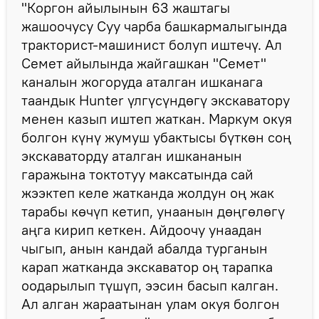
"Коргон айылынын 63 жаштагы
жашоочусу Суу чарба башкармалыгында
тракторист-машинист болуп иштечү. Ал
Семет айылында жайгашкан "Семет"
каналын жогоруда аталган ишканага
таандык Hunter үлгүсүндөгү экскаватору
менен казып иштеп жаткан. Маркум окуя
болгон күнү жумуш убактысы бүткөн соң
экскаваторду аталган ишкананын
гаражына токтотуу максатында сай
жээктеп келе жатканда жолдун оң жак
тарабы көчүп кетип, унаанын дөңгөлөгү
аңга кирип кеткен. Айдоочу унаадан
чыгып, анын кандай абалда турганын
карап жатканда экскаватор оң тарапка
оодарылып түшүп, ээсин басып калган.
Ал алган жараатынан улам окуя болгон