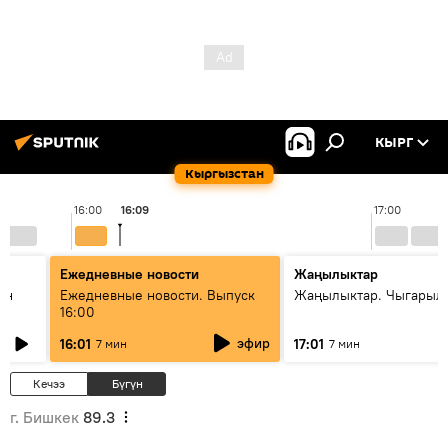
КЫРГ
Кыргызстан
16:00
16:09
17:00
Ежедневные новости
Жаңылыктар
ан
Ежедневные новости. Выпуск
Жаңылыктар. Чыгарыл
16:00
эфир
16:01
17:01
7 мин
7 мин
Кечээ
Бүгүн
г. Бишкек
89.3