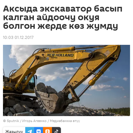
Аксыда экскаватор басып
калган айдоочу окуя
болгон жерде көз жумду
10:03 01.12.2017
©
Sputnik
/ Игорь Агеенко
/
Медиабанкка өтүү
Жазылуу