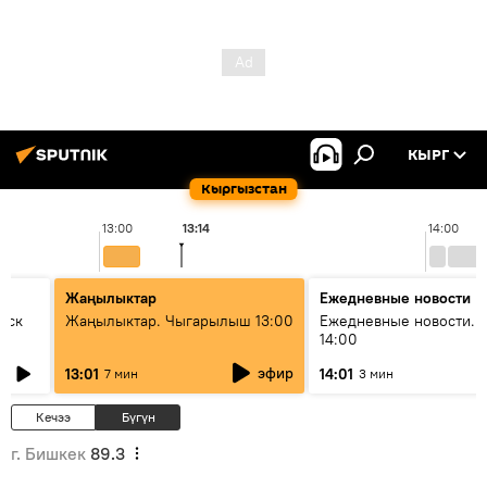
КЫРГ
Кыргызстан
13:00
13:14
14:00
Жаңылыктар
Ежедневные новости
уск
Жаңылыктар. Чыгарылыш 13:00
Ежедневные новости. 
14:00
эфир
13:01
14:01
7 мин
3 мин
Кечээ
Бүгүн
г. Бишкек
89.3