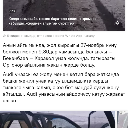
0:17
Көлдө ымыркайы менен бараткан келин кырсыкка
кабылды. Жеринен алынган сүрөттөр
© © видео очевидца, отправленное по Whats App-каналу
Анын айтымында, жол кырсыгы 27-ноябрь күнү
болжол менен 9.30дар чамасында Балыкчы —
Бөкөнбаев — Каракол унаа жолунда, тагыраагы
Оргочор айылына жакын жерде болду.
Audi унаасы өз жолу менен кетип бара жатканда
башка жеңил унаа катуу ылдамдыкта каршы
тилкеге чыга калып, экөө бет маңдай сүзүшкөнү
айтылды. Audi унаасынын айдоочусу катуу жаракат
алган.