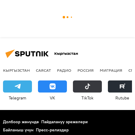
Кыргызстан
КЫРГЫЗСТАН
САЯСАТ
РАДИО
РОССИЯ
МИГРАЦИЯ
СП
Telegram
VK
ТikТоk
Rutube
Долбоор жөнүндө
Пайдалануу эрежелери
Байланыш үчүн
Пресс-релиздер