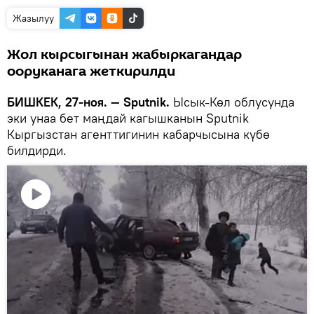
Жазылуу
Жол кырсыгынан жабыркагандар
ооруканага жеткирилди
БИШКЕК, 27-ноя. — Sputnik.
Ысык-Көл облусунда
эки унаа бет маңдай кагышканын Sputnik
Кыргызстан агенттигинин кабарчысына күбө
билдирди.
Видеону
көрсөтүү