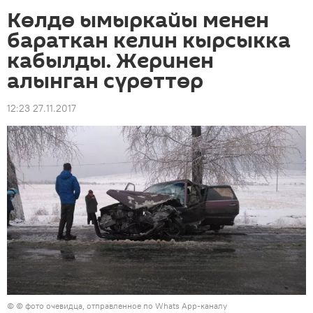
Көлдө ымыркайы менен
бараткан келин кырсыкка
кабылды. Жеринен
алынган сүрөттөр
12:23 27.11.2017
© © фото очевидца, отправленное по Whats App-каналу