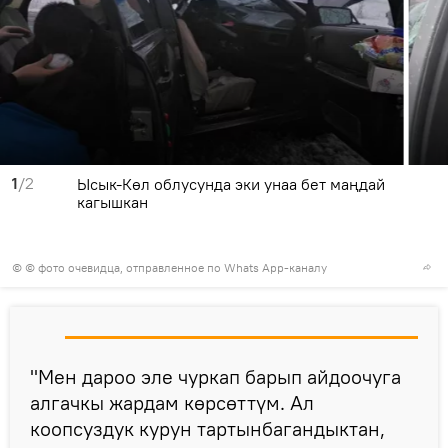
1
/2
Ысык-Көл облусунда эки унаа бет маңдай
кагышкан
© © фото очевидца, отправленное по Whats App-каналу
"Мен дароо эле чуркап барып айдоочуга
алгачкы жардам көрсөттүм. Ал
коопсуздук курун тартынбагандыктан,