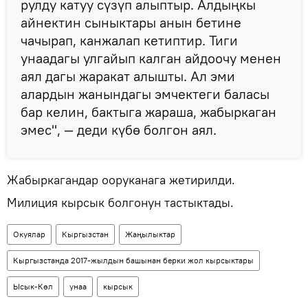
рулду катуу сүзүп алыптыр. Алдыңкы
айнектин сыныктары анын бетине
чачырап, канжалап кетиптир. Тиги
унаадагы улгайып калган айдоочу менен
аял дагы жаракат алышты. Ал эми
алардын жанындагы эмчектеги баласы
бар келин, бактыга жараша, жабыркаган
эмес", — деди күбө болгон аял.
Жабыркагандар ооруканага жетирилди.
Милиция кырсык болгонун тастыктады.
Окуялар
Кыргызстан
Жаңылыктар
Кыргызстанда 2017-жылдын башынан берки жол кырсыктары
Ысык-Көл
унаа
кырсык