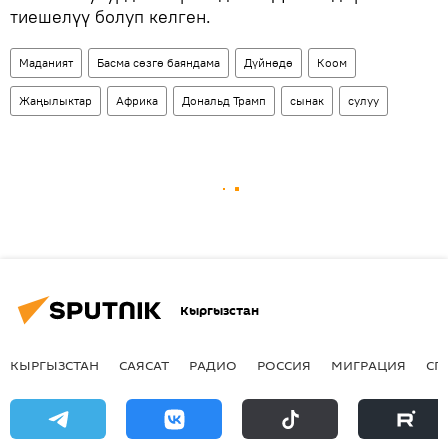
тиешелүү болуп келген.
Маданият
Басма сөзгө баяндама
Дүйнөдө
Коом
Жаңылыктар
Африка
Дональд Трамп
сынак
сулуу
Кыргызстан
КЫРГЫЗСТАН
САЯСАТ
РАДИО
РОССИЯ
МИГРАЦИЯ
СП