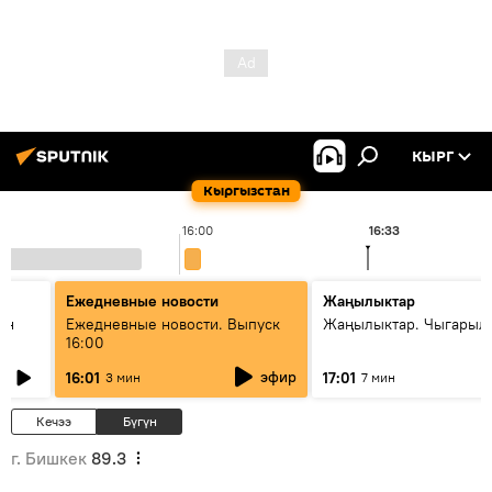
КЫРГ
Кыргызстан
16:00
16:33
Ежедневные новости
Жаңылыктар
ан
Ежедневные новости. Выпуск
Жаңылыктар. Чыгарыл
16:00
эфир
16:01
17:01
3 мин
7 мин
Кечээ
Бүгүн
г. Бишкек
89.3