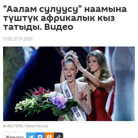
"Аалам сулуусу" наамына
түштүк африкалык кыз
татыды. Видео
11:52 27.11.2017
©
REUTERS
/ Steve Marcus
Жазылуу