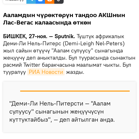
Ааламдын чүрөктөрүн тандоо АКШнын
Лас-Вегас калаасында өткөн
БИШКЕК, 27-ноя. — Sputnik.
Түштүк африкалык
Деми-Ли Нель-Питерс (Demi-Leigh Nel-Peters)
жыл сайын өтүүчү "Аалам сулуусу" сынагында
жеңүүчү деп аныкталды. Бул туурасында сынактын
расмий Twitter баракчасына маалымат чыкты. Бул
тууралуу
РИА Новости
жазды.
"Деми-Ли Нель-Питерсти — "Аалам
сулуусу" сынагынын жеңүүчүсүн
куттуктайбыз", — деп айтылган анда.