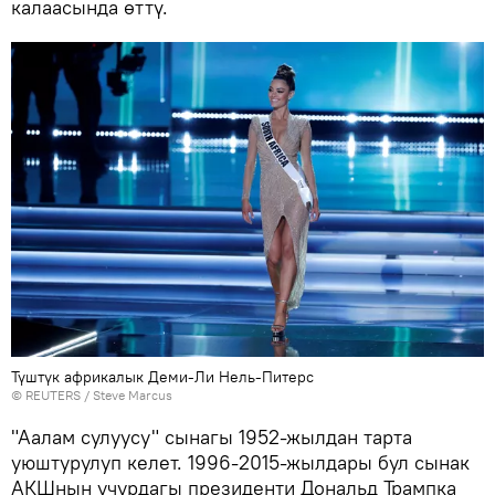
калаасында өттү.
Түштүк африкалык Деми-Ли Нель-Питерс
©
REUTERS
/ Steve Marcus
"Аалам сулуусу" сынагы 1952-жылдан тарта
уюштурулуп келет. 1996-2015-жылдары бул сынак
АКШнын учурдагы президенти Дональд Трампка