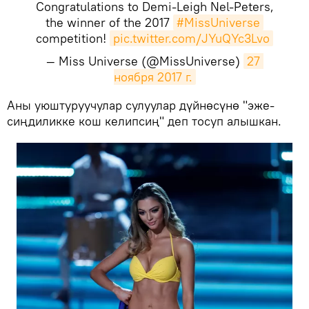
Congratulations to Demi-Leigh Nel-Peters,
the winner of the 2017
#MissUniverse
competition!
pic.twitter.com/JYuQYc3Lvo
— Miss Universe (@MissUniverse)
27 
ноября 2017 г.
​Аны уюштуруучулар сулуулар дүйнөсүнө "эже-
сиңдиликке кош келипсиң" деп тосуп алышкан.