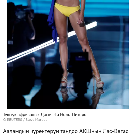
Түштүк африкалык Деми-Ли Нель-Питерс
©
REUTERS
/ Steve Marcus
Ааламдын чүрөктөрүн тандоо АКШнын Лас-Вегас