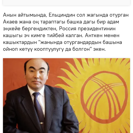
Анын айтымында, Ельциндин сол жагында отурган
Акаев жана оң тараптагы башка дагы бир адам
эңкейе бергендиктен, Россия президентинин
кашыгы эч кимге тийбей калган. Анткен менен
кашыктардын "жанында отургандардын башына
ойноп кетүү кооптуулугу да болгон" экен.