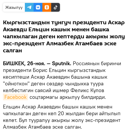
Жазылуу
Кыргызстандын тунгуч президенти Аскар
Акаевди Ельцин кашык менен башка
чапкылаган деген кептерди акыркы жолу
экс-президент Алмазбек Атамбаев эске
салган
БИШКЕК, 26-ноя. — Sputnik.
Россиянын биринчи
президенти Борис Ельцин кыргызстандык
кесиптеши Аскар Акаевдин башына кашык
"ойноткон" деген сөздөр чындыкка туура
келбестигин саясий ишмер Феликс Кулов
Facebook
соцтармагы аркылуу билдирди.
Ельцин Аскар Акаевдин башын кашык менен
чапкылаган деген кеп 20 жылдан бери айтылып
келет. Бул тууралуу акыркы жолу экс-президент
Алмазбек Атамбаев эске салган.