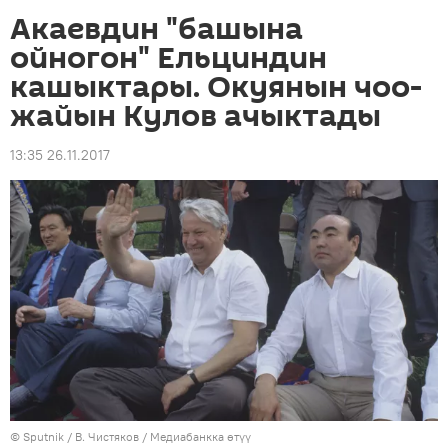
Акаевдин "башына
ойногон" Ельциндин
кашыктары. Окуянын чоо-
жайын Кулов ачыктады
13:35 26.11.2017
©
Sputnik
/ В. Чистяков
/
Медиабанкка өтүү