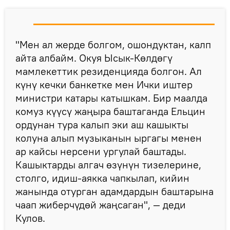
"Мен ал жерде болгом, ошондуктан, калп
айта албайм. Окуя Ысык-Көлдөгү
мамлекеттик резиденцияда болгон. Ал
күнү кечки банкетке мен Ички иштер
министри катары катышкам. Бир маалда
комуз күүсү жаңыра баштаганда Ельцин
ордунан тура калып эки аш кашыкты
колуна алып музыканын ыргагы менен
ар кайсы нерсени ургулай баштады.
Кашыктарды алгач өзүнүн тизелерине,
столго, идиш-аякка чапкылап, кийин
жанында отурган адамдардын баштарына
чаап жиберчүдөй жаңсаган", — деди
Кулов.