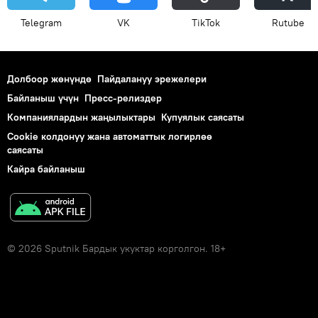
Telegram
VK
ТikТоk
Rutube
Долбоор жөнүндө
Пайдалануу эрежелери
Байланыш үчүн
Пресс-релиздер
Компаниялардын жаңылыктары
Купуялык саясаты
Cookie колдонуу жана автоматтык логирлөө
саясаты
Кайра байланыш
© 2026 Sputnik Бардык укуктар корголгон. 18+