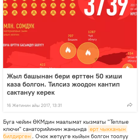
Жыл башынан бери өрттөн 50 киши
каза болгон. Тилсиз жоодон кантип
сактануу керек
16 Жетинин айы 2017, 13:31
Буга чейин ӨКМдин маалымат кызматы "Теплые
ключи" санаторийинин жанында
өрт чыкканын 
билдирген
. Очок жетүүгө кыйын болгон тоолуу