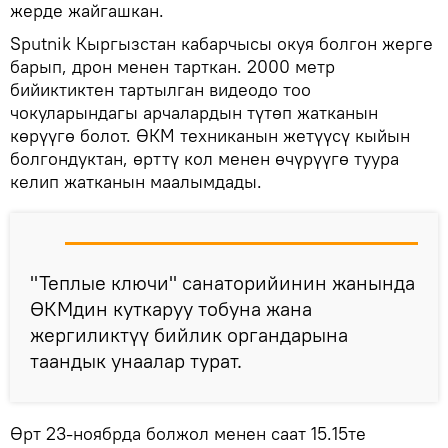
жерде жайгашкан.
Sputnik Кыргызстан кабарчысы окуя болгон жерге
барып, дрон менен тарткан. 2000 метр
бийиктиктен тартылган видеодо тоо
чокуларындагы арчалардын түтөп жатканын
көрүүгө болот. ӨКМ техниканын жетүүсү кыйын
болгондуктан, өрттү кол менен өчүрүүгө туура
келип жатканын маалымдады.
"Теплые ключи" санаторийинин жанында
ӨКМдин куткаруу тобуна жана
жергиликтүү бийлик органдарына
таандык унаалар турат.
Өрт 23-ноябрда болжол менен саат 15.15те