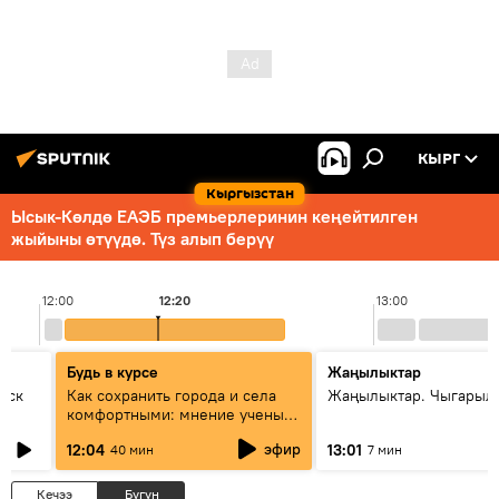
КЫРГ
Кыргызстан
Ысык-Көлдө ЕАЭБ премьерлеринин кеңейтилген
жыйыны өтүүдө. Түз алып берүү
12:00
12:20
13:00
Будь в курсе
Жаңылыктар
уск
Как сохранить города и села
Жаңылыктар. Чыгарыл
комфортными: мнение ученых
Евразии
эфир
12:04
13:01
40 мин
7 мин
Кечээ
Бүгүн