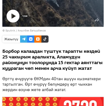
1:04
Видеону
©
Sputnik / Акылбек Батырбеков
көрсөтүү
Жазылуу
Борбор калаадан түштүк тарапты көздөй
25 чакырым аралыкта, Аламүдүн
районунун тоолорунда 15 гектар аянттагы
куураган чөп менен арча күйүп жатат
Өрттү өчүрүүгө ӨКМдин 40тан ашуун кызматкери
тартылган. Өрт өчүрүү бөлүмдөрү өрт чыккан
жердин өзүнө жете албай жатат.