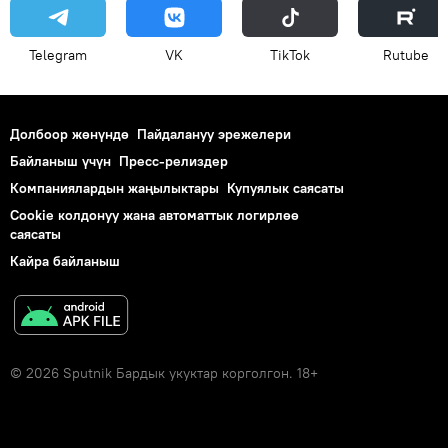
Telegram
VK
ТikТоk
Rutube
Долбоор жөнүндө
Пайдалануу эрежелери
Байланыш үчүн
Пресс-релиздер
Компаниялардын жаңылыктары
Купуялык саясаты
Cookie колдонуу жана автоматтык логирлөө
саясаты
Кайра байланыш
© 2026 Sputnik Бардык укуктар корголгон. 18+