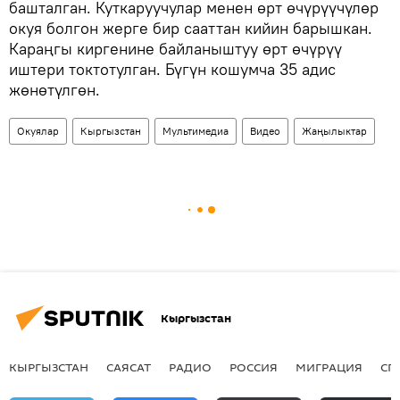
башталган. Куткаруучулар менен өрт өчүрүүчүлөр
окуя болгон жерге бир сааттан кийин барышкан.
Караңгы киргенине байланыштуу өрт өчүрүү
иштери токтотулган. Бүгүн кошумча 35 адис
жөнөтүлгөн.
Окуялар
Кыргызстан
Мультимедиа
Видео
Жаңылыктар
Кыргызстан
КЫРГЫЗСТАН
САЯСАТ
РАДИО
РОССИЯ
МИГРАЦИЯ
СП