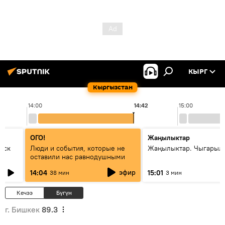
КЫРГ
Кыргызстан
14:00
14:42
15:00
ОГО!
Жаңылыктар
уск
Люди и события, которые не
Жаңылыктар. Чыгарыл
оставили нас равнодушными
эфир
14:04
15:01
38 мин
3 мин
Кечээ
Бүгүн
г. Бишкек
89.3