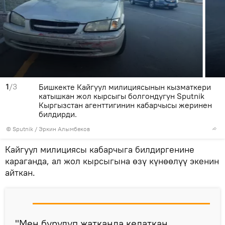
1
/3
Бишкекте Кайгуул милициясынын кызматкери
катышкан жол кырсыгы болгондугун Sputnik
Кыргызстан агенттигинин кабарчысы жеринен
билдирди.
©
Sputnik
/ Эркин Алымбеков
Кайгуул милициясы кабарчыга билдиргенине
караганда, ал жол кырсыгына өзү күнөөлүү экенин
айткан.
"Мен бурулуп жатканда келаткан