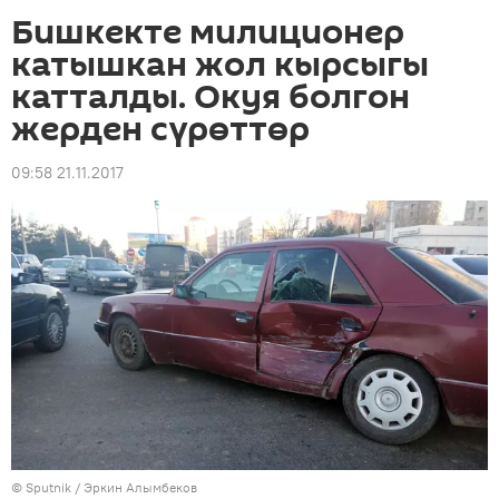
Бишкекте милиционер
катышкан жол кырсыгы
катталды. Окуя болгон
жерден сүрөттөр
09:58 21.11.2017
©
Sputnik
/ Эркин Алымбеков