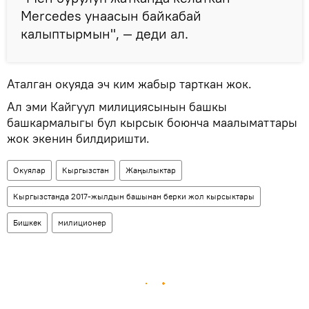
Mercedes унаасын байкабай
калыптырмын", — деди ал.
Аталган окуяда эч ким жабыр тарткан жок.
Ал эми Кайгуул милициясынын башкы
башкармалыгы бул кырсык боюнча маалыматтары
жок экенин билдиришти.
Окуялар
Кыргызстан
Жаңылыктар
Кыргызстанда 2017-жылдын башынан берки жол кырсыктары
Бишкек
милиционер