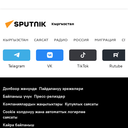
Кыргызстан
КЫРГЫЗСТАН
САЯСАТ
РАДИО
РОССИЯ
МИГРАЦИЯ
СП
Telegram
VK
ТikТоk
Rutube
Долбоор жөнүндө
Пайдалануу эрежелери
Байланыш үчүн
Пресс-релиздер
Компаниялардын жаңылыктары
Купуялык саясаты
Cookie колдонуу жана автоматтык логирлөө
саясаты
Кайра байланыш