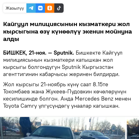
Жазылуу
Кайгуул милициясынын кызматкери жол
кырсыгына өзү күнөөлүү экенин мойнуна
алды
БИШКЕК, 21-ноя. — Sputnik.
Бишкекте Кайгуул
милициясынын кызматкери катышкан жол
кырсыгы болгондугун Sputnik Кыргызстан
агенттигинин кабарчысы жеринен билдирди.
Жол кырсыгы 21-ноябрь күнү саат 8.15те
Токомбаев жана Жукеев-Пудовкин көчөлөрүнүн
кесилишинде болгон. Анда Mercedes Benz менен
Toyota Camry үлгүсүндөгү унаалар кагышкан.