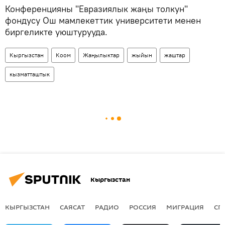
Конференцияны "Евразиялык жаңы толкун"
фондусу Ош мамлекеттик университети менен
биргеликте уюштурууда.
Кыргызстан
Коом
Жаңылыктар
жыйын
жаштар
кызматташтык
Кыргызстан
КЫРГЫЗСТАН
САЯСАТ
РАДИО
РОССИЯ
МИГРАЦИЯ
СП