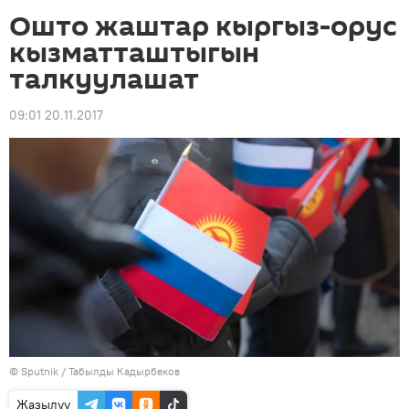
Ошто жаштар кыргыз-орус
кызматташтыгын
талкуулашат
09:01 20.11.2017
©
Sputnik / Табылды Кадырбеков
Жазылуу