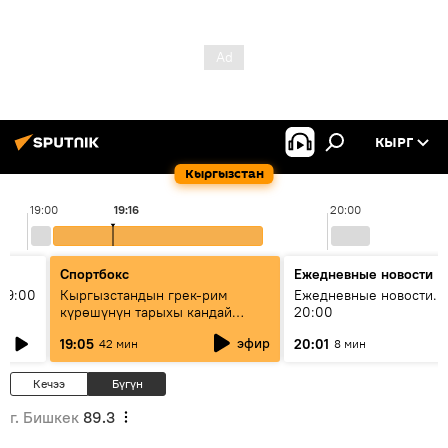
КЫРГ
Кыргызстан
19:00
19:16
20:00
Спортбокс
Ежедневные новости
19:00
Кыргызстандын грек-рим
Ежедневные новости. 
күрөшүнүн тарыхы кандай
20:00
башталган?
эфир
19:05
20:01
42 мин
8 мин
Кечээ
Бүгүн
г. Бишкек
89.3