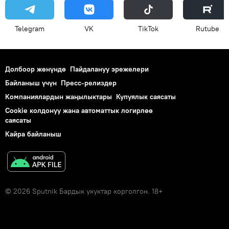
Telegram
VK
ТikТоk
Rutube
Долбоор жөнүндө
Пайдалануу эрежелери
Байланыш үчүн
Пресс-релиздер
Компаниялардын жаңылыктары
Купуялык саясаты
Cookie колдонуу жана автоматтык логирлөө
саясаты
Кайра байланыш
© 2026 Sputnik Бардык укуктар корголгон. 18+