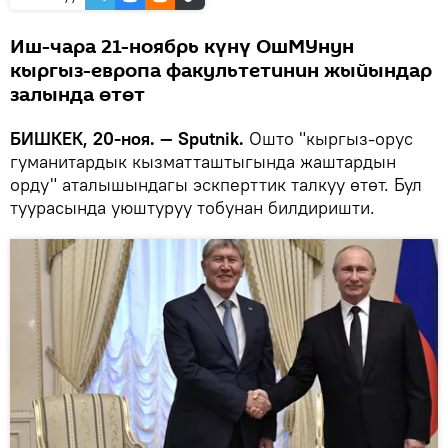
Иш-чара 21-ноябрь күнү ОшМУнун
кыргыз-европа факультетинин жыйындар
залында өтөт
БИШКЕК, 20-ноя. — Sputnik.
Ошто "кыргыз-орус
гуманитардык кызматташтыгында жаштардын
орду" аталышындагы эскперттик талкуу өтөт. Бул
туурасында уюштуруу тобунан билдиришти.