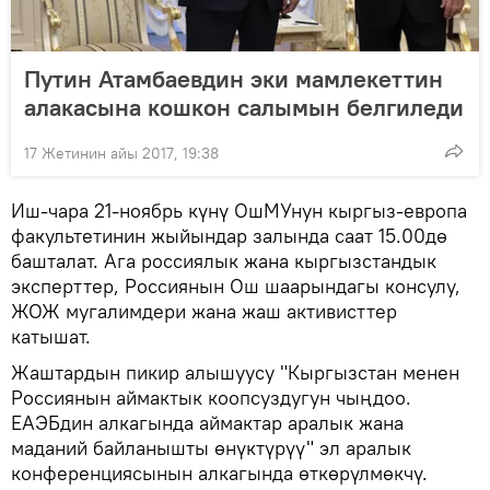
Путин Атамбаевдин эки мамлекеттин
алакасына кошкон салымын белгиледи
17 Жетинин айы 2017, 19:38
Иш-чара 21-ноябрь күнү ОшМУнун кыргыз-европа
факультетинин жыйындар залында саат 15.00дө
башталат. Ага россиялык жана кыргызстандык
эксперттер, Россиянын Ош шаарындагы консулу,
ЖОЖ мугалимдери жана жаш активисттер
катышат.
Жаштардын пикир алышуусу "Кыргызстан менен
Россиянын аймактык коопсуздугун чыңдоо.
ЕАЭБдин алкагында аймактар аралык жана
маданий байланышты өнүктүрүү" эл аралык
конференциясынын алкагында өткөрүлмөкчү.