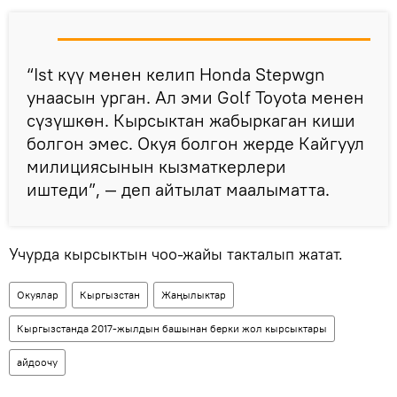
“Ist күү менен келип Honda Stepwgn
унаасын урган. Ал эми Golf Toyota менен
сүзүшкөн. Кырсыктан жабыркаган киши
болгон эмес. Окуя болгон жерде Кайгуул
милициясынын кызматкерлери
иштеди”, — деп айтылат маалыматта.
Учурда кырсыктын чоо-жайы такталып жатат.
Окуялар
Кыргызстан
Жаңылыктар
Кыргызстанда 2017-жылдын башынан берки жол кырсыктары
айдоочу