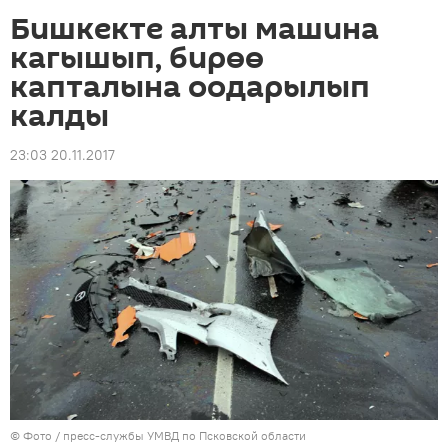
Бишкекте алты машина
кагышып, бирөө
капталына оодарылып
калды
23:03 20.11.2017
© Фото / пресс-службы УМВД по Псковской области