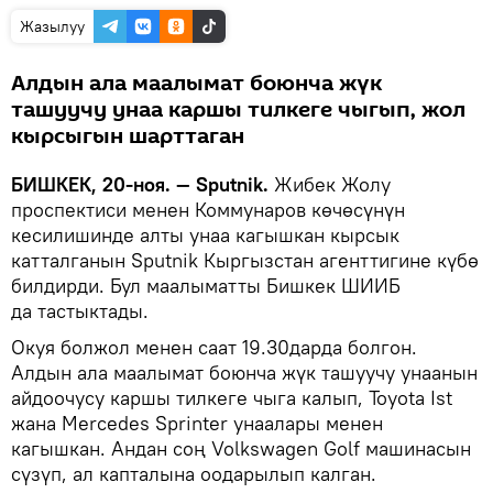
Жазылуу
Алдын ала маалымат боюнча жүк
ташуучу унаа каршы тилкеге чыгып, жол
кырсыгын шарттаган
БИШКЕК, 20-ноя. — Sputnik.
Жибек Жолу
проспектиси менен Коммунаров көчөсүнүн
кесилишинде алты унаа кагышкан кырсык
катталганын Sputnik Кыргызстан агенттигине күбө
билдирди. Бул маалыматты Бишкек ШИИБ
да тастыктады.
Окуя болжол менен саат 19.30дарда болгон.
Алдын ала маалымат боюнча жүк ташуучу унаанын
айдоочусу каршы тилкеге чыга калып, Toyota Ist
жана Mercedes Sprinter унаалары менен
кагышкан. Андан соң Volkswagen Golf машинасын
сүзүп, ал капталына оодарылып калган.