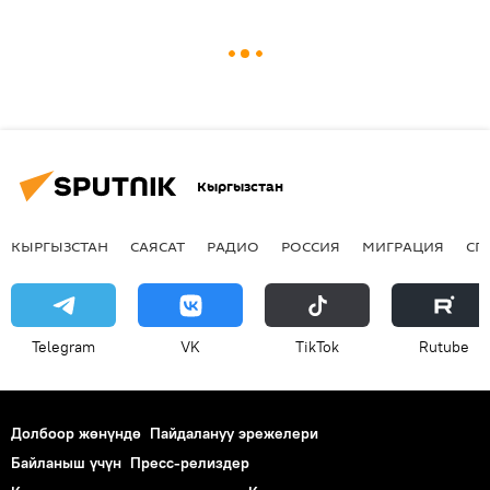
Кыргызстан
КЫРГЫЗСТАН
САЯСАТ
РАДИО
РОССИЯ
МИГРАЦИЯ
СП
Telegram
VK
ТikТоk
Rutube
Долбоор жөнүндө
Пайдалануу эрежелери
Байланыш үчүн
Пресс-релиздер