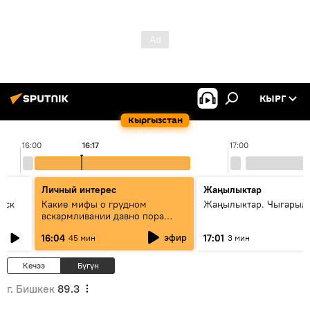
КЫРГ
Кыргызстан
16:00
16:17
17:00
Личный интерес
Жаңылыктар
уск
Какие мифы о грудном
Жаңылыктар. Чыгарыл
вскармливании давно пора
оставить в прошлом - совета
эфир
16:04
17:01
45 мин
3 мин
врача
Кечээ
Бүгүн
г. Бишкек
89.3