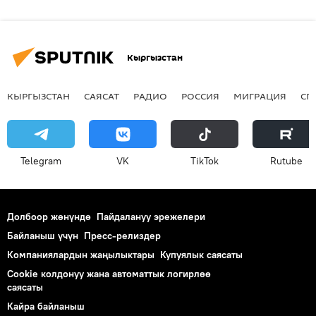
Кыргызстан
КЫРГЫЗСТАН
САЯСАТ
РАДИО
РОССИЯ
МИГРАЦИЯ
СП
Telegram
VK
ТikТоk
Rutube
Долбоор жөнүндө
Пайдалануу эрежелери
Байланыш үчүн
Пресс-релиздер
Компаниялардын жаңылыктары
Купуялык саясаты
Cookie колдонуу жана автоматтык логирлөө
саясаты
Кайра байланыш