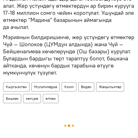
алат. Жер үстүндөгү өтмөктөрдүн ар бирин курууга
17-18 миллион сомго чейин коротулат. Ушундай эле
өтмөктөр "Мадина" базарынын аймагында
да ачылат.
Мэриянын билдиришинче, жер үстүндөгү өтмөктөр
Чүй — Шопоков (ЦУМдун алдында) жана Чүй —
Бейшеналиева көчөлөрүндө (Ош базары) курулат.
Булардын бардыгы төрт тараптуу болот, башкача
айтканда, көчөнүн бардык тарабына өтүүгө
мүмкүнчүлүк түзүлөт.
Кыргызстан
Мультимедиа
Коом
Видео
Жаңылыктар
Бишкек
көпүрө
өтмөк