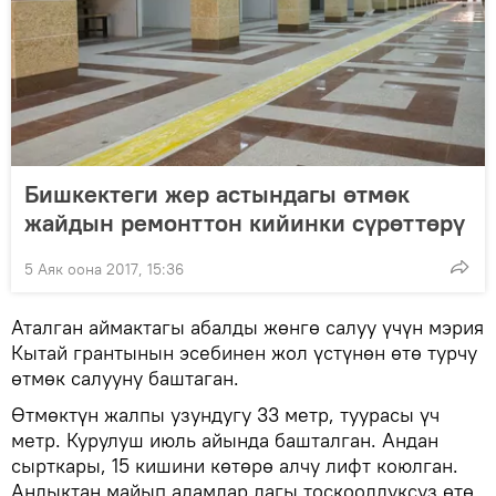
Бишкектеги жер астындагы өтмөк
жайдын ремонттон кийинки сүрөттөрү
5 Аяк оона 2017, 15:36
Аталган аймактагы абалды жөнгө салуу үчүн мэрия
Кытай грантынын эсебинен жол үстүнөн өтө турчу
өтмөк салууну баштаган.
Өтмөктүн жалпы узундугу 33 метр, туурасы үч
метр. Курулуш июль айында башталган. Андан
сырткары, 15 кишини көтөрө алчу лифт коюлган.
Андыктан майып адамдар дагы тоскоолдуксуз өтө