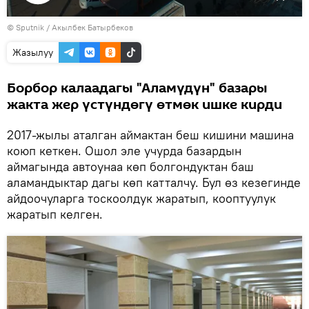
Видеону
©
Sputnik / Акылбек Батырбеков
көрсөтүү
Жазылуу
Борбор калаадагы "Аламүдүн" базары
жакта жер үстүндөгү өтмөк ишке кирди
2017-жылы аталган аймактан беш кишини машина
коюп кеткен. Ошол эле учурда базардын
аймагында автоунаа көп болгондуктан баш
аламандыктар дагы көп катталчу. Бул өз кезегинде
айдоочуларга тоскоолдук жаратып, кооптуулук
жаратып келген.