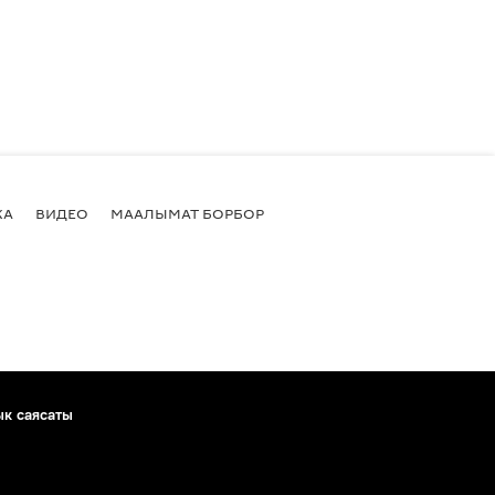
КА
ВИДЕО
МААЛЫМАТ БОРБОР
ык саясаты