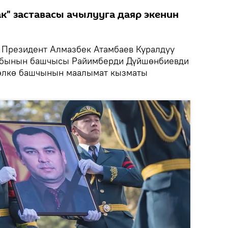
" заставасы ачылууга даяр экенин
Президент Алмазбек Атамбаев Куралдуу
абынын башчысы Райимберди Дүйшөнбиевди
 өлкө башчынын маалымат кызматы