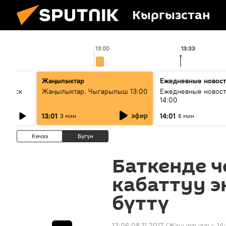
Кыргызстан
13:00
13:33
Жаңылыктар
Ежедневные новос
Выпуск
Жаңылыктар. Чыгарылыш 13:00
Ежедневные новост
14:00
эфир
13:01
14:01
3 мин
6 мин
Кечээ
Бүгүн
Баткенде ч
кабаттуу э
бүттү
12:06 08.11.2017
(Жаңыртылды:
14