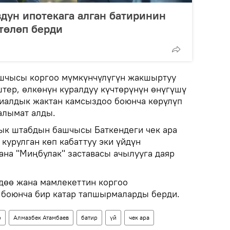
дун ипотекага алган батиринин
төлөп берди
шчысы коргоо мүмкүнчүлүгүн жакшыртуу
тер, өлкөнүн куралдуу күчтөрүнүн өнүгүшү
иалдык жактан камсыздоо боюнча көрүлүп
алымат алды.
ык штабдын башчысы Баткендеги чек ара
курулган көп кабаттуу эки үйдүн
ана "Миңбулак" заставасы ачылууга даяр
дөө жана мамлекеттин коргоо
 боюнча бир катар тапшырмаларды берди.
р
Алмазбек Атамбаев
батир
үй
чек ара