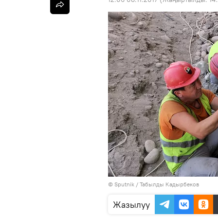
©
Sputnik / Табылды Кадырбеков
Жазылуу