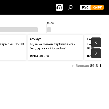
РУС
КЫРГ
16:00
Стимул
Ежедневные 
гарылыш 15:00
Музыка менен тарбияланган
Ежедневные н
балдар гений болобу?
16:00
Кыргыздын жашоосунда
15:04
16:01
49 мин
3 мин
музыканын орду
г. Бишкек
89.3