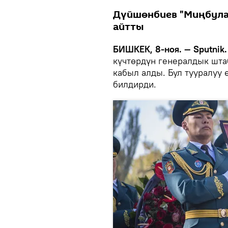
Дүйшөнбиев "Миңбулак
айтты
БИШКЕК, 8-ноя. — Sputnik.
күчтөрдүн генералдык шт
кабыл алды. Бул тууралуу
билдирди.