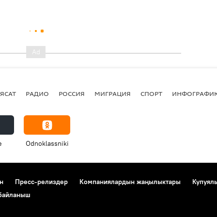
ЯСАТ
РАДИО
РОССИЯ
МИГРАЦИЯ
СПОРТ
ИНФОГРАФИ
e
Odnoklassniki
н
Пресс-релиздер
Компаниялардын жаңылыктары
Купуял
 байланыш