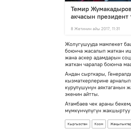
Темир Жумакадыров
акчасын президент 
8 Жетинин айы 2017, 11:31
Жолугушууда мамлекет ба
боюнча жасалып жаткан иш
жана аскер адамдарын соц
жаткан чаралар боюнча ма
Андан сырткары, Генералд
кызматкерлерине арналып 
курулушунун аяктаганын ж
экенин айтты.
Атамбаев чек араны бекем
мүмкүнчүлүгүн жакшыртуу
Кыргызстан
Коом
Жаңылыкта