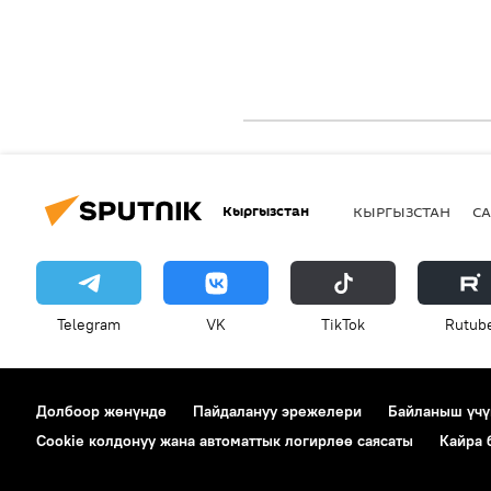
Кыргызстан
КЫРГЫЗСТАН
СА
Telegram
VK
ТikТоk
Rutub
Долбоор жөнүндө
Пайдалануу эрежелери
Байланыш үчү
Cookie колдонуу жана автоматтык логирлөө саясаты
Кайра