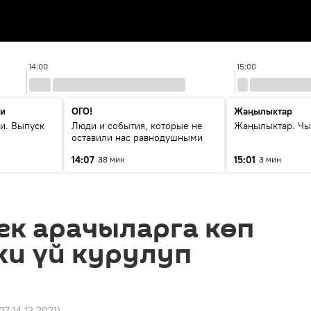
14:00
15:00
ти
ОГО!
Жаңылыктар
и. Выпуск
Люди и события, которые не
Жаңылыктар. Чы
оставили нас равнодушными
14:07
15:01
38 мин
3 мин
ек арачыларга көп
ки үй курулуп
:27 14.12.2021
)