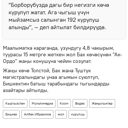
"Борборубузда дагы бир негизги көчө
курулуп жатат. Ага чыгыш үчүн
мыйзамсыз салынган 192 курулуш
алынды", — деп айтылат билдирүүдө.
Маалыматка караганда, узундугу 4,8 чакырым,
туурасы 15 метрге жеткен жол Бах көчөсүнөн "Ак-
Ордо" жаңы конушуна чейин созулат.
Жаңы көчө Толстой, Бах жана Түштүк
магистралындагы унаа агымын суюлтуп,
Бишкектин батыш тарабындагы тыгындарды
азайтары айтылды.
Кыргызстан
Мультимедиа
Коом
Видео
Жаңылыктар
Бишкек
Албек Ибраимов
жол
курулуш