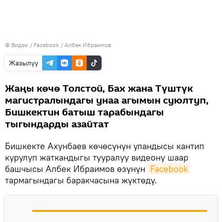
© Видео /
Facebook / Албек Ибраимов
Жазылуу
Жаңы көчө Толстой, Бах жана Түштүк
магистралындагы унаа агымын суюлтуп,
Бишкектин батыш тарабындагы
тыгындарды азайтат
Бишкекте Ахунбаев көчөсүнүн уландысы кантип
курулуп жаткандыгы тууралуу видеону шаар
башчысы Албек Ибраимов өзүнүн
Facebook
тармагындагы баракчасына жүктөдү.