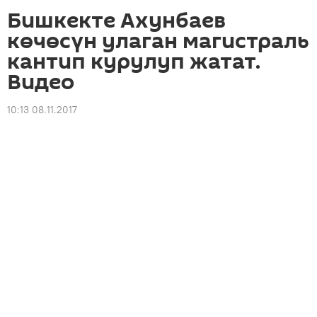
Бишкекте Ахунбаев
көчөсүн улаган магистраль
кантип курулуп жатат.
Видео
10:13 08.11.2017