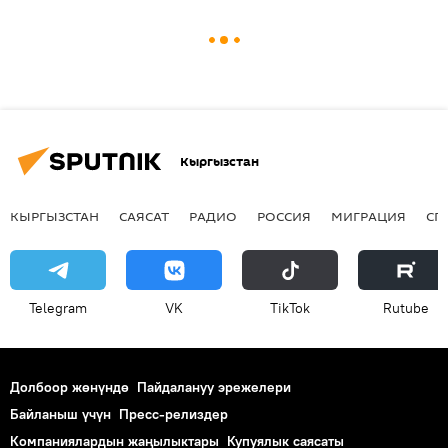
Кыргызстан
КЫРГЫЗСТАН
САЯСАТ
РАДИО
РОССИЯ
МИГРАЦИЯ
СП
Telegram
VK
ТikТоk
Rutube
Долбоор жөнүндө
Пайдалануу эрежелери
Байланыш үчүн
Пресс-релиздер
Компаниялардын жаңылыктары
Купуялык саясаты