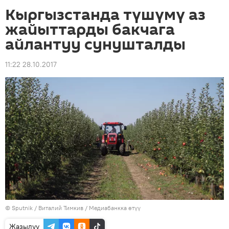
Кыргызстанда түшүмү аз
жайыттарды бакчага
айлантуу сунушталды
11:22 28.10.2017
©
Sputnik
/ Виталий Тимкив
/
Медиабанкка өтүү
Жазылуу