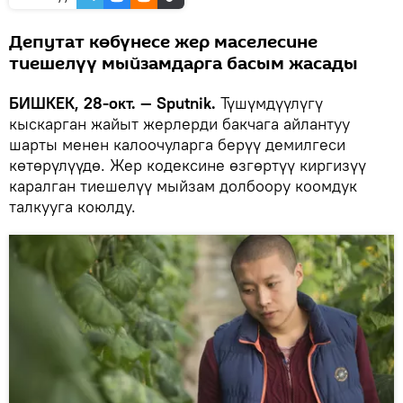
Депутат көбүнесе жер маселесине
тиешелүү мыйзамдарга басым жасады
БИШКЕК, 28-окт. — Sputnik.
Түшүмдүүлүгү
кыскарган жайыт жерлерди бакчага айлантуу
шарты менен калоочуларга берүү демилгеси
көтөрүлүүдө. Жер кодексине өзгөртүү киргизүү
каралган тиешелүү мыйзам долбоору коомдук
талкууга коюлду.