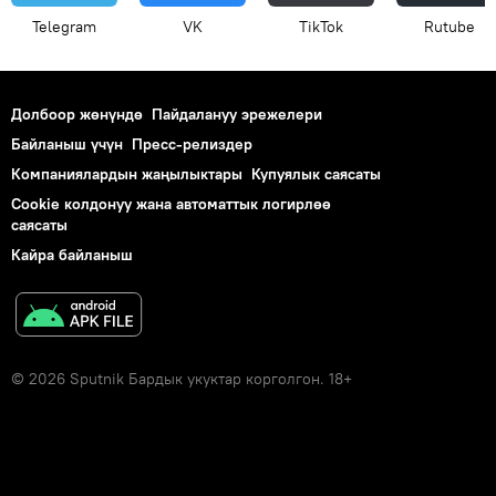
Telegram
VK
ТikТоk
Rutube
Долбоор жөнүндө
Пайдалануу эрежелери
Байланыш үчүн
Пресс-релиздер
Компаниялардын жаңылыктары
Купуялык саясаты
Cookie колдонуу жана автоматтык логирлөө
саясаты
Кайра байланыш
© 2026 Sputnik Бардык укуктар корголгон. 18+