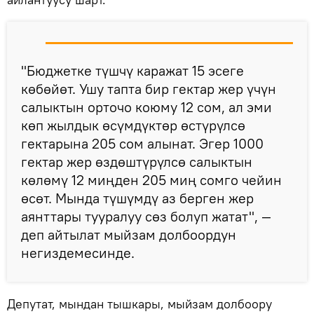
"Бюджетке түшчү каражат 15 эсеге
көбөйөт. Ушу тапта бир гектар жер үчүн
салыктын орточо коюму 12 сом, ал эми
көп жылдык өсүмдүктөр өстүрүлсө
гектарына 205 сом алынат. Эгер 1000
гектар жер өздөштүрүлсө салыктын
көлөмү 12 миңден 205 миң сомго чейин
өсөт. Мында түшүмдү аз берген жер
аянттары тууралуу сөз болуп жатат", —
деп айтылат мыйзам долбоордун
негиздемесинде.
Депутат, мындан тышкары, мыйзам долбоору