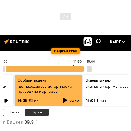
КЫРГ
Кыргызстан
14:00
14:50
15:00
Особый акцент
Жаңылыктар
уск
Где находилась историческая
Жаңылыктар. Чыгарыл
прародина кыргызов
эфир
14:05
15:01
53 мин
3 мин
Кечээ
Бүгүн
г. Бишкек
89.3