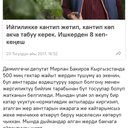
Ийгиликке кантип жетип, кантип көп
акча табуу керек. Ишкерден 8 кеп-
кеңеш
23 Тогуздун айы 2017, 16:52
Демилгечи депутат Мирлан Бакиров Кыргызстанда
500 миң гектар жайыт жердин түшүмү аз экенин,
бул аянттарды өздөштүрүү зарыл болгону менен
жергиликтүү бийлик тарабынан бут тосуулар болуп
жатканын белгиледи. Мындан улам эл өкүлү бир
катар укуктук-нормативдик актыларды киргизип,
аталган жер аянттарын ижарага же кайтарымсыз
жеке менчикке өткөрүп берүү маселесин көтөрүп
чыккан. Мында дыйкандар алган жерди бакчага
айлантуусу шарт.