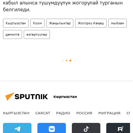
кабыл алынса түшүмдүүлүк жогорулай турганын
белгиледи.
Кыргызстан
Коом
Жаңылыктар
Жогорку Кеңеш
мыйзам
демилге
өзгөртүүлөр
Кыргызстан
КЫРГЫЗСТАН
САЯСАТ
РАДИО
РОССИЯ
МИГРАЦИЯ
СП