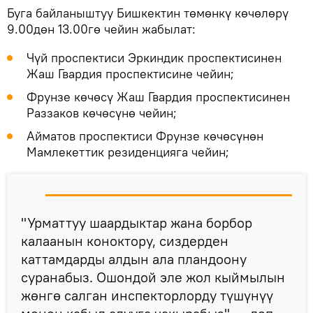
Буга байланыштуу Бишкектин төмөнкү көчөлөрү
9.00дөн 13.00гө чейин жабылат:
Чүй проспектиси Эркиндик проспектисинен
Жаш Гвардия проспектисине чейин;
Фрунзе көчөсү Жаш Гвардия проспектисинен
Раззаков көчөсүнө чейин;
Айматов проспектиси Фрунзе көчөсүнөн
Мамлекеттик резиденцияга чейин;
"Урматтуу шаардыктар жана борбор
калаанын коноктору, сиздерден
каттамдарды алдын ала пландоону
суранабыз. Ошондой эле жол кыймылын
жөнгө салган инспекторлорду түшүнүү