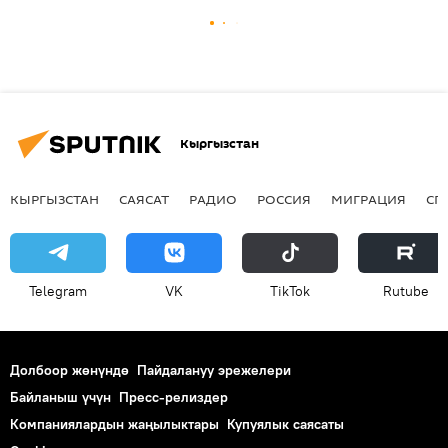
Кыргызстан
КЫРГЫЗСТАН
САЯСАТ
РАДИО
РОССИЯ
МИГРАЦИЯ
СП
Telegram
VK
ТikТоk
Rutube
Долбоор жөнүндө
Пайдалануу эрежелери
Байланыш үчүн
Пресс-релиздер
Компаниялардын жаңылыктары
Купуялык саясаты