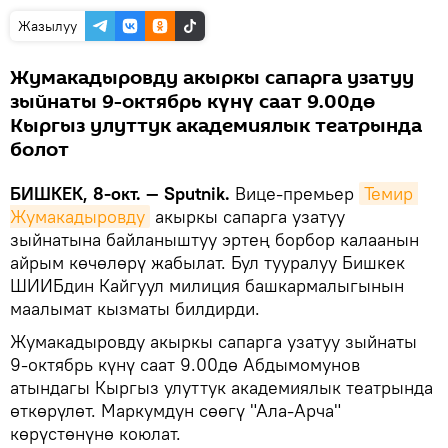
Жазылуу
Жумакадыровду акыркы сапарга узатуу
зыйнаты 9-октябрь күнү саат 9.00дө
Кыргыз улуттук академиялык театрында
болот
БИШКЕК, 8-окт. — Sputnik.
Вице-премьер
Темир 
Жумакадыровду
акыркы сапарга узатуу
зыйнатына байланыштуу эртең борбор калаанын
айрым көчөлөрү жабылат. Бул тууралуу Бишкек
ШИИБдин Кайгуул милиция башкармалыгынын
маалымат кызматы билдирди.
Жумакадыровду акыркы сапарга узатуу зыйнаты
9-октябрь күнү саат 9.00дө Абдымомунов
атындагы Кыргыз улуттук академиялык театрында
өткөрүлөт. Маркумдун сөөгү "Ала-Арча"
көрүстөнүнө коюлат.