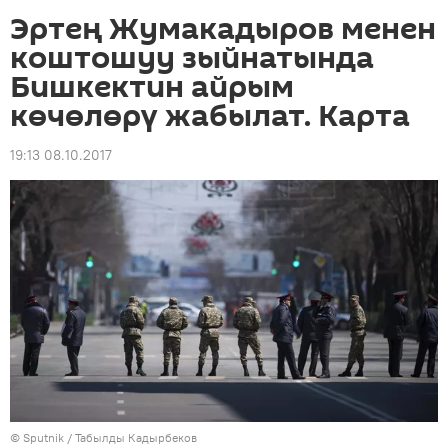
Эртең Жумакадыров менен
коштошуу зыйнатында
Бишкектин айрым
көчөлөрү жабылат. Карта
19:13 08.10.2017
©
Sputnik / Табылды Кадырбеков