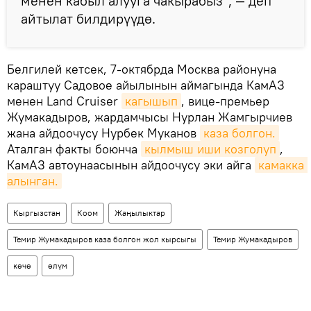
менен кабыл алууга чакырабыз", — деп
айтылат билдирүүдө.
Белгилей кетсек, 7-октябрда Москва районуна
караштуу Садовое айылынын аймагында КамАЗ
менен Land Cruiser
кагышып
, вице-премьер
Жумакадыров, жардамчысы Нурлан Жамгырчиев
жана айдоочусу Нурбек Муканов
каза болгон.
Аталган факты боюнча
кылмыш иши козголуп
,
КамАЗ автоунаасынын айдоочусу эки айга
камакка 
алынган.
Кыргызстан
Коом
Жаңылыктар
Темир Жумакадыров каза болгон жол кырсыгы
Темир Жумакадыров
көчө
өлүм