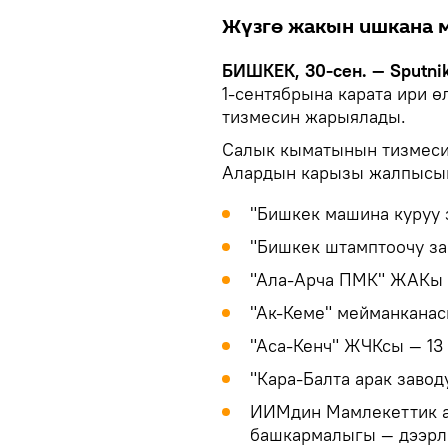
Жүзгө жакын ишкана м
БИШКЕК, 30-сен. — Sputnik
1-сентябрына карата ири 
тизмесин жарыялады.
Салык кыматынын тизмесин
Алардын карызы жалпысына
"Бишкек машина куруу 
"Бишкек штамптоочу за
"Ала-Арча ПМК" ЖАКы —
"Ак-Кеме" мейманканас
"Аса-Кенч" ЖЧКсы — 13
"Кара-Балта арак завод
ИИМдин Мамлекеттик а
башкармалыгы — дээрли