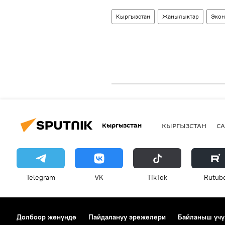
Кыргызстан
Жаңылыктар
Экон
Кыргызстан
КЫРГЫЗСТАН
СА
Telegram
VK
ТikТоk
Rutub
Долбоор жөнүндө
Пайдалануу эрежелери
Байланыш үчү