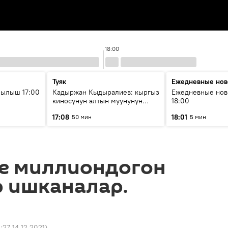
18:00
Туяк
Ежедневные нов
рылыш 17:00
Кадыржан Кыдыралиев: кыргыз
Ежедневные нов
киносунун алтын муунунун
18:00
өкүлү
17:08
18:01
50 мин
5 мин
е миллиондогон
р ишканалар.
4:27 14.12.2021
)