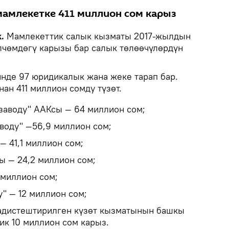
амлекетке 411 миллион сом карыз
.
Мамлекеттик салык кызматы 2017-жылдын
өлчөмдөгү карызы бар салык төлөөчүлөрдүн
де 97 юридикалык жана жеке тарап бар.
н 411 миллион сомду түзөт.
заводу" ААКсы — 64 миллион сом;
воду" —56,9 миллион сом;
 41,1 миллион сом;
ы — 24,2 миллион сом;
 миллион сом;
у" — 12 миллион сом;
дистештирилген күзөт кызматынын башкы
к 10 миллион сом карыз.