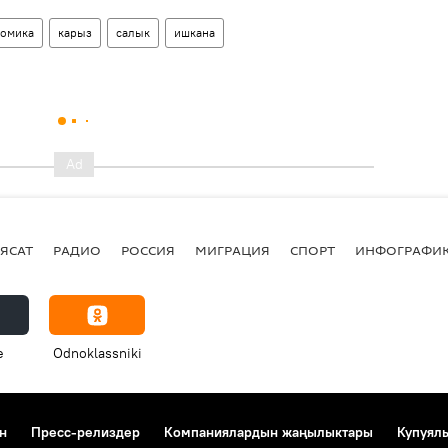
омика
карыз
салык
ишкана
ЯСАТ
РАДИО
РОССИЯ
МИГРАЦИЯ
СПОРТ
ИНФОГРАФИ
e
Odnoklassniki
н
Пресс-релиздер
Компаниялардын жаңылыктары
Купуял