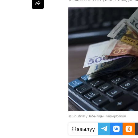
©
Sputnik / Табылды Кадырбеков
Жазылуу