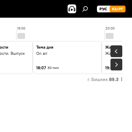
РУС
КЫРГ
19:00
20:00
ости
Тема дня
Жаңылыктар
ости. Выпуск
On air
Жаңылыктар.
18:07
19:01
30 мин
5 мин
г. Бишкек
89.3