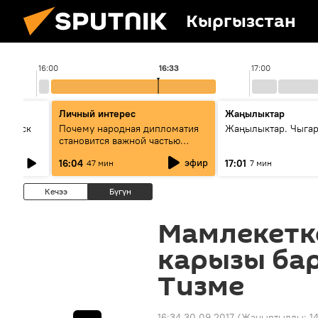
Кыргызстан
16:00
16:33
17:00
Личный интерес
Жаңылыктар
Выпуск
Почему народная дипломатия
Жаңылыктар. Чыга
становится важной частью
международного
эфир
16:04
17:01
47 мин
7 мин
сотрудничества
Кечээ
Бүгүн
Мамлекетк
карызы ба
Тизме
16:34 30.09.2017
(Жаңыртылды:
1