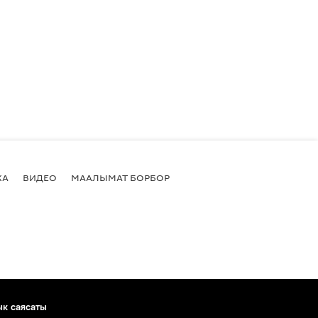
КА
ВИДЕО
МААЛЫМАТ БОРБОР
ык саясаты