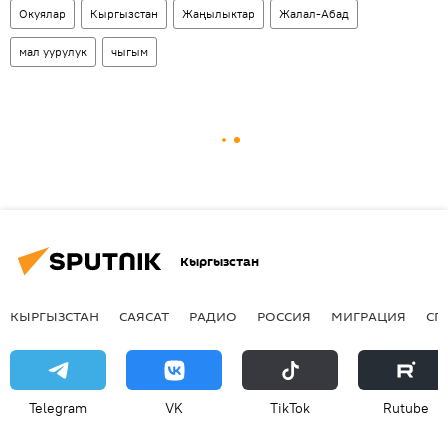
Окуялар
Кыргызстан
Жаңылыктар
Жалал-Абад
мал уурулук
чыгым
Кыргызстан
КЫРГЫЗСТАН
САЯСАТ
РАДИО
РОССИЯ
МИГРАЦИЯ
СП
Telegram
VK
ТikТоk
Rutube