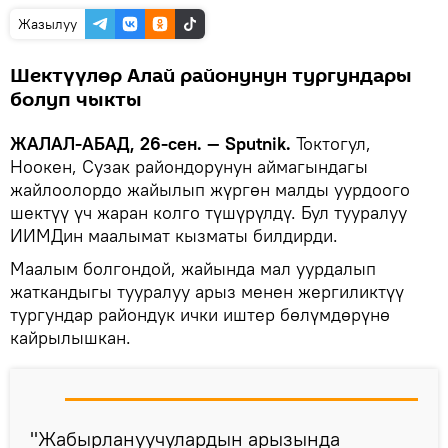
Жазылуу
Шектүүлөр Алай районунун тургундары
болуп чыкты
ЖАЛАЛ-АБАД, 26-сен. — Sputnik.
Токтогул,
Ноокен, Сузак райондорунун аймагындагы
жайлоолордо жайылып жүргөн малды уурдоого
шектүү үч жаран колго түшүрүлдү. Бул тууралуу
ИИМДин маалымат кызматы билдирди.
Маалым болгондой, жайында мал уурдалып
жаткандыгы тууралуу арыз менен жергиликтүү
тургундар райондук ички иштер бөлүмдөрүнө
кайрылышкан.
"Жабырлануучулардын арызында