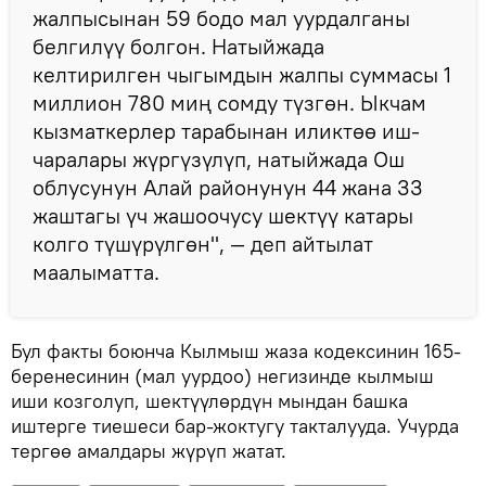
жалпысынан 59 бодо мал уурдалганы
белгилүү болгон. Натыйжада
келтирилген чыгымдын жалпы суммасы 1
миллион 780 миң сомду түзгөн. Ыкчам
кызматкерлер тарабынан иликтөө иш-
чаралары жүргүзүлүп, натыйжада Ош
облусунун Алай районунун 44 жана 33
жаштагы үч жашоочусу шектүү катары
колго түшүрүлгөн", — деп айтылат
маалыматта.
Бул факты боюнча Кылмыш жаза кодексинин 165-
беренесинин (мал уурдоо) негизинде кылмыш
иши козголуп, шектүүлөрдүн мындан башка
иштерге тиешеси бар-жоктугу такталууда. Учурда
тергөө амалдары жүрүп жатат.