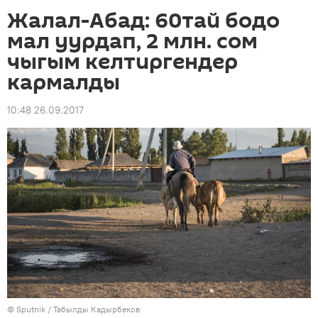
Жалал-Абад: 60тай бодо
мал уурдап, 2 млн. сом
чыгым келтиргендер
кармалды
10:48 26.09.2017
©
Sputnik / Табылды Кадырбеков