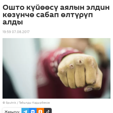
Ошто күйөөсү аялын элдин
көзүнчө сабап өлтүрүп
алды
19:59 07.08.2017
©
Sputnik / Табылды Кадырбеков
Жазылуу