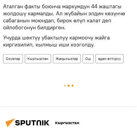
Аталган факты боюнча маркумдун 44 жаштагы
жолдошу кармалды. Ал жубайын элдин көзүнчө
сабаганын моюндап, бирок өлүп калат деп
ойлобогонун билдирген.
Учурда шектүү убактылуу кармоочу жайга
киргизилип, кылмыш иши козголду.
Окуялар
Кыргызстан
Жаңылыктар
Ош
адам өлтүрүү
Кыргызстан