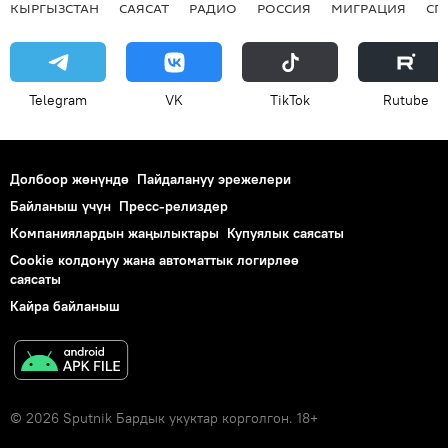
КЫРГЫЗСТАН
САЯСАТ
РАДИО
РОССИЯ
МИГРАЦИЯ
СП
Telegram
VK
ТikТоk
Rutube
Долбоор жөнүндө
Пайдалануу эрежелери
Байланыш үчүн
Пресс-релиздер
Компаниялардын жаңылыктары
Купуялык саясаты
Cookie колдонуу жана автоматтык логирлөө
саясаты
Кайра байланыш
© 2026 Sputnik Бардык укуктар корголгон. 18+