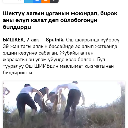
Шектүү аялын урганын моюндап, бирок
аны өлүп калат деп ойлобогонун
билдирди
БИШКЕК, 7-авг. — Sputnik.
Ош шаарында күйөөсү
39 жаштагы аялын бассейнде эс алып жатканда
элдин көзүнчө сабаган. Жубайы алган
жаракатынан улам үйүндө каза болгон. Бул
тууралуу Ош ШИИБдин маалымат кызматынан
билдиришти.