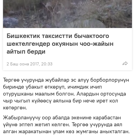
Бишкектик таксистти бычактоого
шектелгендер окуянын чоо-жайын
айтып берди
2 Баш оона 2017, 20:33
Тергөө учурунда жубайлар эс алуу борборлорунун
биринде убакыт өткөрүп, ичимдик ичип
отурушканы маалым болгон. Алардын ортосунда
чыр чыгып күйөөсү аялына бир нече ирет кол
көтөргөн.
Жабырлануучу оор абалда экенине карабастан
үйүнө эптеп жетип келген. Тергөө учурунда аял
алган жаракатынан улам көз жумганы аныкталган.