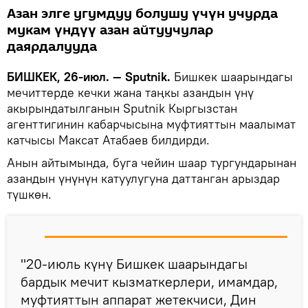
Азан элге угумдуу болушу үчүн учурда
мукам үндүү азан айтуучулар
даярдалууда
БИШКЕК, 26-июл. — Sputnik.
Бишкек шаарындагы
мечиттерде кечки жана таңкы азандын үнү
акырындатылганын Sputnik Кыргызстан
агенттигинин кабарчысына муфтияттын маалымат
катчысы Максат Атабаев билдирди.
Анын айтымында, буга чейин шаар тургундарынан
азандын үнүнүн катуулугуна даттанган арыздар
түшкөн.
"20-июль күнү Бишкек шаарындагы
бардык мечит кызматкерлери, имамдар,
муфтияттын аппарат жетекчиси, Дин