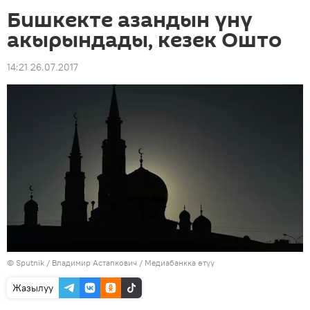
Бишкекте азандын үнү
акырындады, кезек Ошто
14:21 26.07.2017
©
Sputnik
/ Владимир Астапкович
/
Медиабанкка өтүү
Жазылуу