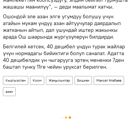
жашашы маанилүү", — деди маалымат катчы.
Ошондой эле азан элге угумдуу болушу үчүн
атайын мукам үндүү азан айтуучулар даярдалып
жатканын айтып, дал ушундай иштер жакынкы
арада Ош шаарында жүргүзүлөрүн билдирди.
Белгилей кетсек, 40 децибел үндүн турак жайлар
үчүн нормадагы бийиктиги болуп саналат. Адатта
40 децибелдик үн чыгарууга эртең мененки 7ден
баштап түнкү 11ге чейин уруксат берилген.
Кыргызстан
Коом
Жаңылыктар
Бишкек
Максат Атабаев
азан