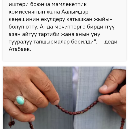
иштери боюнча мамлекеттик
комиссиянын жана Аалымдар
кеңешинин өкүлдөрү катышкан жыйын
болуп өттү. Анда мечиттерге бирдиктүү
азан айтуу тартиби жана анын үнү
тууралуу тапшырмалар берилди", — деди
Атабаев.