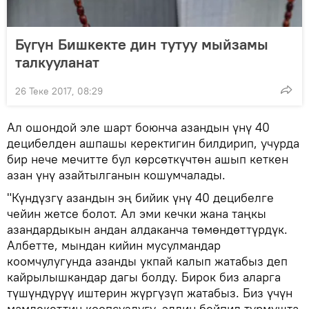
Бүгүн Бишкекте дин тутуу мыйзамы
талкууланат
26 Теке 2017, 08:29
Ал ошондой эле шарт боюнча азандын үнү 40
децибелден ашпашы керектигин билдирип, учурда
бир нече мечитте бул көрсөткүчтөн ашып кеткен
азан үнү азайтылганын кошумчалады.
"Күндүзгү азандын эң бийик үнү 40 децибелге
чейин жетсе болот. Ал эми кечки жана таңкы
азандардыкын андан алдаканча төмөндөттүрдүк.
Албетте, мындан кийин мусулмандар
коомчулугунда азанды укпай калып жатабыз деп
кайрылышкандар дагы болду. Бирок биз аларга
түшүндүрүү иштерин жүргүзүп жатабыз. Биз үчүн
мамлекеттин коопсуздугу, элдин бейпил турмушта