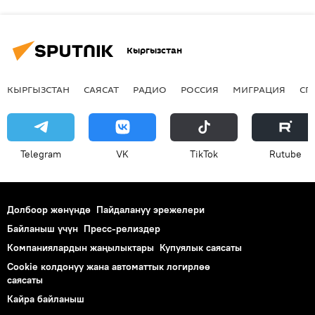
Кыргызстан
КЫРГЫЗСТАН
САЯСАТ
РАДИО
РОССИЯ
МИГРАЦИЯ
СП
Telegram
VK
ТikТоk
Rutube
Долбоор жөнүндө
Пайдалануу эрежелери
Байланыш үчүн
Пресс-релиздер
Компаниялардын жаңылыктары
Купуялык саясаты
Cookie колдонуу жана автоматтык логирлөө
саясаты
Кайра байланыш