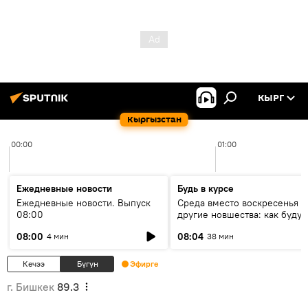
КЫРГ
Кыргызстан
00:00
01:00
Ежедневные новости
Будь в курсе
Ежедневные новости. Выпуск
Среда вместо воскресенья и
08:00
другие новшества: как будут
проходить выборы в КР?
08:00
08:04
4 мин
38 мин
Кечээ
Бүгүн
Эфирге
г. Бишкек
89.3