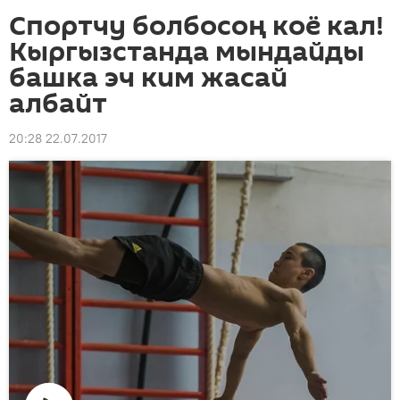
Спортчу болбосоң коё кал!
Кыргызстанда мындайды
башка эч ким жасай
албайт
20:28 22.07.2017