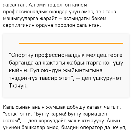
жасалган. Ал эми төшөлгөн килем
профессионалдык оюндар үчүн эмес, тек гана
машыгууларга жарайт — астындагы бекем
серпилгинин ордуна поролон салынган.
"Спортчу профессионалдык мелдештерге
барганда ал жактагы жабдыктарга көнүшү
кыйын. Бул оюндун жыйынтыгына
түздөн-түз таасир этет", — деп үшкүрүнөт
Ткачук.
Капысынан анын жумшак добушу катаал чыгып,
"зоңк" этти. "Бутту карма! Бутту карма деп
жатам", — деп корсулдайт машыктыруучу. Анын
үнүнөн башкалар эмес, биздин оператор да чочуп,