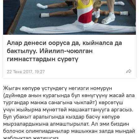
Алар денеси ооруса да, кыйналса да
бактылуу. Ийилип-чоюлган
гимнасттардын сүрөтү
22 Теке 2017, 19:27
Жыгач көпүрө үстүндөгү негизги номурун
(дүйнөдө анын курагында бул көнүгүүнү жасай ала
тургандар манжа санагына чыкпайт) көрсөтүш
үчүн жыйырма мүнөттөй машакаттанууга аргасыз.
Бул убакыт аралыгында кыздар басчу көпүрө
мырзалардыкына алмаштырылат. Ал эми биздин
болочок олимпиадачылар машыккан залда мындай
жабдыктар жетишсиз.