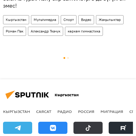
эмес!
Кыргызстан
Мультимедиа
Спорт
Видео
Жаңылыктар
Роман Пак
Александр Ткачук
көркөм гимнастика
Кыргызстан
КЫРГЫЗСТАН
САЯСАТ
РАДИО
РОССИЯ
МИГРАЦИЯ
СП