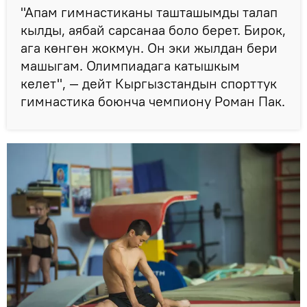
"Апам гимнастиканы ташташымды талап
кылды, аябай сарсанаа боло берет. Бирок,
ага көнгөн жокмун. Он эки жылдан бери
машыгам. Олимпиадага катышкым
келет", — дейт Кыргызстандын спорттук
гимнастика боюнча чемпиону Роман Пак.