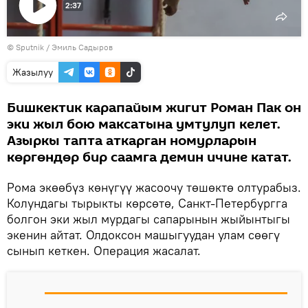
2:37
Видеону
©
Sputnik / Эмиль Садыров
көрсөтүү
Жазылуу
Бишкектик карапайым жигит Роман Пак он
эки жыл бою максатына умтулуп келет.
Азыркы тапта аткарган номурларын
көргөндөр бир саамга демин ичине катат.
Рома экөөбүз көнүгүү жасоочу төшөктө олтурабыз.
Колундагы тырыкты көрсөтө, Санкт-Петербургга
болгон эки жыл мурдагы сапарынын жыйынтыгы
экенин айтат. Олдоксон машыгуудан улам сөөгү
сынып кеткен. Операция жасалат.