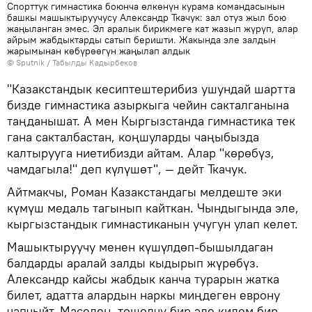
Спорттук гимнастика боюнча өлкөнүн курама командасынын
башкы машыктыруучусу Александр Ткачук: зал отуз жыл бою
жаңыланган эмес. Эл аралык бирикмеге кат жазып жүрүп, алар
айрым жабдыктарды сатып беришти. Жакында эле залдын
жарымынан көбүрөөгүн жаңылап алдык
©
Sputnik / Табылды Кадырбеков
"Казакстандык кесиптештерибиз ушундай шартта
бизде гимнастика азыркыга чейин сакталганына
таңданышат. А мен Кыргызстанда гимнастика тек
гана сакталбастан, коңшуларды чаңыбызда
калтырууга ниетибизди айтам. Алар "көрөбүз,
чамдагыла!" деп күлүшөт", — дейт Ткачук.
Айтмакчы, Роман Казакстандагы мелдеште эки
күмүш медаль тагынып кайткан. Чындыгында эле,
кыргызстандык гимнастиканын учугун улап келет.
Машыктыруучу менен күшүлдөп-бышылдаган
балдарды аралай залды кыдырып жүрөбүз.
Александр кайсы жабдык канча турарын жатка
билет, адатта алардын наркы миңдеген еврону
чапчыйт. Маселен, төшөлчү бир эле килем бир