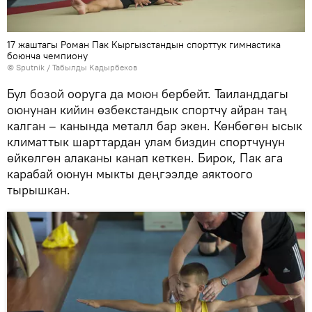
17 жаштагы Роман Пак Кыргызстандын спорттук гимнастика
боюнча чемпиону
©
Sputnik / Табылды Кадырбеков
Бул бозой ооруга да моюн бербейт. Таиланддагы
оюнунан кийин өзбекстандык спортчу айран таң
калган – канында металл бар экен. Көнбөгөн ысык
климаттык шарттардан улам биздин спортчунун
өйкөлгөн алаканы канап кеткен. Бирок, Пак ага
карабай оюнун мыкты деңгээлде аяктоого
тырышкан.