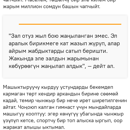
жарым миллион сомдун башын чапчыйт.
"Зал отуз жыл бою жаңыланган эмес. Эл
аралык бирикмеге кат жазып жүрүп, алар
айрым жабдыктарды сатып беришти.
Жакында эле залдын жарымынан
көбүрөөгүн жаңылап алдык", — дейт ал.
Машыктыруучу кырдуу устундарды бекемдеп
кармаган төрт кендир аркандын бирине сөөмөй
кадай, темир чынжыр бир нече ирет ширетилгенин
айтат. Чоңоюп калган гимнаст үчүн мындайларда
машыгуу кооптуу: эгер көнүгүү убагында чынжыр
үзүлүп кетсе, спортчу бир топ алыска ыргып, оор
жаракат алышы ыктымал.