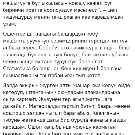
машыгууга бүт ыкыласын коюшу кажет. Бул
биринчи иретте коопсуздук маселеси", — деп
түшүндүрдү менин таңыркаган көз карашымдан
улам.
Ошентсе да, залдагы балдардын көбү
машыктыруучунун сезимдеринин тереңдигин туя
албаса керек. Себеби, өтө назик курагында – беш
жашында бул залга туш болуп, бой жеткен убакка
чейин чандасы гана туруштук бере алат.
Статистика боюнча, он беш кишиден 1-2өө гана
гимнастиканы таштабай улантып кетет.
Залда акырын жүргөн алты жашар кыз колун өйдө
көтөрүп, штанганын чоюндарын алакандарына
сыга кармайт. Жүзүнөн тер агып жатты, ага
да кайыл. Материалды тартып бүтүп, баары менен
коштошо залдан чыгып баратабыз. Каалганын
түбүнө жеткенде дагы бир бурула жанагы кызды
карадым. Ошол калыбында чоюнду кармаган
боюнча турат. Колу бир сантиметрге да бүгүлгөн