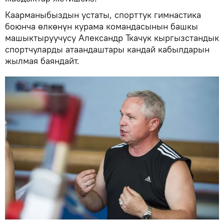
Каарманыбыздын устаты, спорттук гимнастика
боюнча өлкөнүн курама командасынын башкы
машыктыруучусу Александр Ткачук кыргызстандык
спортчуларды атаандаштары кандай кабылдарын
жылмая баяндайт.