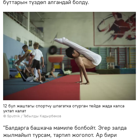
буттарын түздөп алгандай болду.
12 бул жаштагы спортчу шпагатка отурган тейде жада калса
уктап калат
©
Sputnik / Табылды Кадырбеков
"Балдарга башкача мамиле болбойт. Эгер залда
жылмайып турсам, тартип жоголот. Ар бири