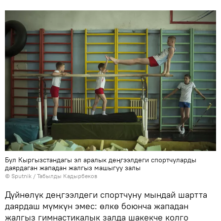
Бул Кыргызстандагы эл аралык деңгээлдеги спортчуларды
даярдаган жападан жалгыз машыгуу залы
©
Sputnik / Табылды Кадырбеков
Дүйнөлүк деңгээлдеги спортчуну мындай шартта
даярдаш мүмкүн эмес: өлкө боюнча жападан
жалгыз гимнастикалык залда шакекче колго