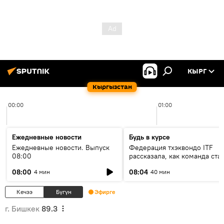
КЫРГ
Кыргызстан
00:00
01:00
Ежедневные новости
Будь в курсе
Ежедневные новости. Выпуск
Федерация тхэквондо ITF
08:00
рассказала, как команда ста
жертвой мошенников
08:00
08:04
4 мин
40 мин
Кечээ
Бүгүн
Эфирге
г. Бишкек
89.3