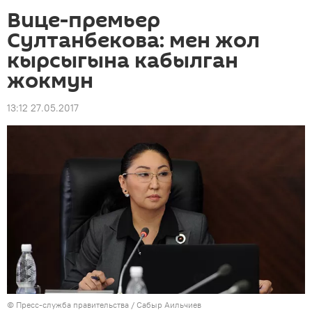
Вице-премьер
Султанбекова: мен жол
кырсыгына кабылган
жокмун
13:12 27.05.2017
©
Пресс-служба правительства / Сабыр Аильчиев