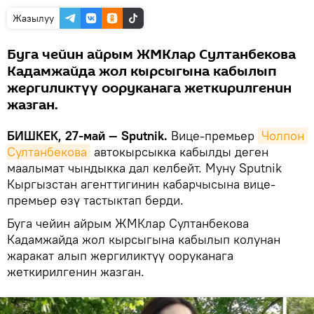
Жазылуу
Буга чейин айрым ЖМКлар Султанбекова
Кадамжайда жол кырсыгына кабылып
жергиликтүү ооруканага жеткирилгенин
жазган.
БИШКЕК, 27-май — Sputnik.
Вице-премьер
Чолпон 
Султанбекова
автокырсыкка кабылды деген
маалымат чындыкка дал келбейт. Муну Sputnik
Кыргызстан агенттигинин кабарчысына вице-
премьер өзү тастыктап берди.
Буга чейин айрым ЖМКлар Султанбекова
Кадамжайда жол кырсыгына кабылып колунан
жаракат алып жергиликтүү ооруканага
жеткирилгенин жазган.