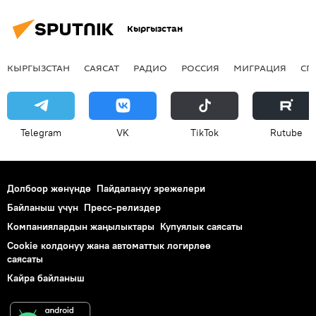
Кыргызстан
КЫРГЫЗСТАН
САЯСАТ
РАДИО
РОССИЯ
МИГРАЦИЯ
СП
Telegram
VK
ТikТоk
Rutube
Долбоор жөнүндө
Пайдалануу эрежелери
Байланыш үчүн
Пресс-релиздер
Компаниялардын жаңылыктары
Купуялык саясаты
Cookie колдонуу жана автоматтык логирлөө
саясаты
Кайра байланыш