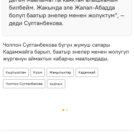
билбейм. Жакында эле Жалал-Абадда
болуп баатыр энелер менен жолуктум", —
деди Султанбекова.
Чолпон Султанбекова бүгүн жумуш сапары
Кадамжайга барып, баатыр энелер менен жолугуп
жүргөнүн аймактык кабарчы маалымдады.
Кыргызстан
Коом
Жаңылыктар
Кадамжай
Чолпон Султанбекова
кырсык