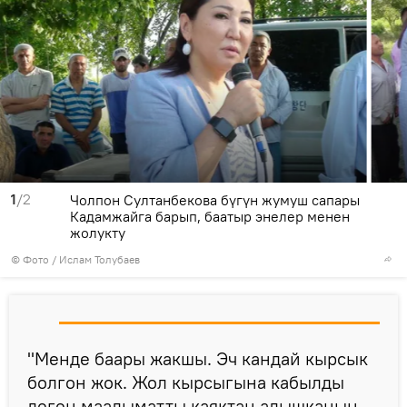
1
/2
Чолпон Султанбекова бүгүн жумуш сапары
Кадамжайга барып, баатыр энелер менен
жолукту
© Фото / Ислам Толубаев
"Менде баары жакшы. Эч кандай кырсык
болгон жок. Жол кырсыгына кабылды
деген маалыматты каяктан алышканын