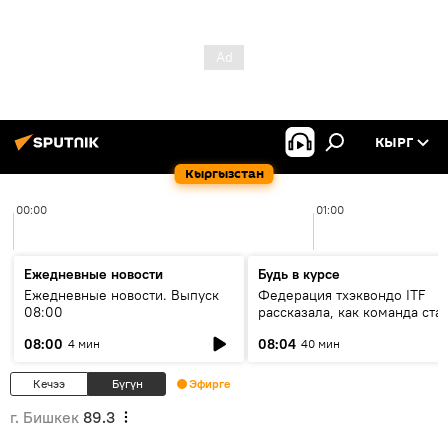
КЫРГ
Кыргызстан
00:00
01:00
Ежедневные новости
Будь в курсе
Ежедневные новости. Выпуск
Федерация тхэквондо ITF
08:00
рассказала, как команда ста
жертвой мошенников
08:00
08:04
4 мин
40 мин
Кечээ
Бүгүн
Эфирге
г. Бишкек
89.3