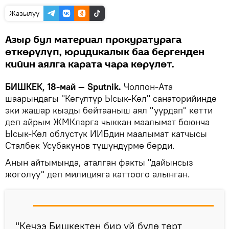
Жазылуу
Азыр бул материал прокуратурага
өткөрүлүп, юридикалык баа бергенден
кийин аялга карата чара көрүлөт.
БИШКЕК, 18-май — Sputnik.
Чолпон-Ата
шаарындагы "Көгүлтүр Ысык-Көл" санаторийинде
эки жашар кызды бейтааныш аял "уурдап" кетти
деп айрым ЖМКларга чыккан маалымат боюнча
Ысык-Көл облустук ИИБдин маалымат катчысы
Сталбек Усубакунов түшүндүрмө берди.
Анын айтымында, аталган факты "дайынсыз
жоголуу" деп милицияга каттоого алынган.
"Кечээ Бишкектен бир үй бүлө төрт