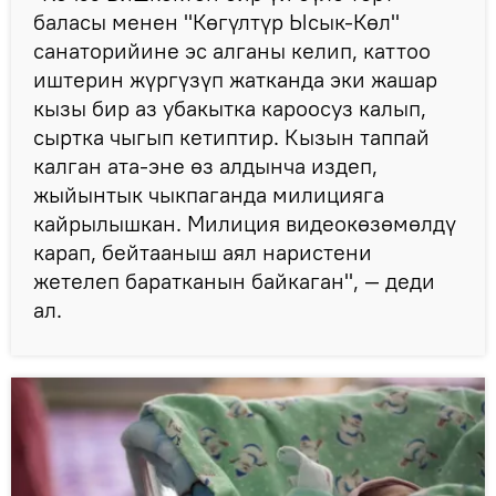
баласы менен "Көгүлтүр Ысык-Көл"
санаторийине эс алганы келип, каттоо
иштерин жүргүзүп жатканда эки жашар
кызы бир аз убакытка кароосуз калып,
сыртка чыгып кетиптир. Кызын таппай
калган ата-эне өз алдынча издеп,
жыйынтык чыкпаганда милицияга
кайрылышкан. Милиция видеокөзөмөлдү
карап, бейтааныш аял наристени
жетелеп баратканын байкаган", — деди
ал.