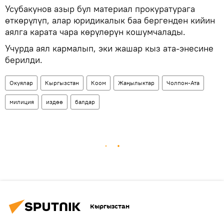
Усубакунов азыр бул материал прокуратурага
өткөрүлүп, алар юридикалык баа бергенден кийин
аялга карата чара көрүлөрүн кошумчалады.
Учурда аял кармалып, эки жашар кыз ата-энесине
берилди.
Окуялар
Кыргызстан
Коом
Жаңылыктар
Чолпон-Ата
милиция
издөө
балдар
Кыргызстан