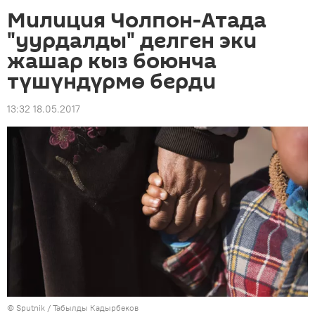
Милиция Чолпон-Атада
"уурдалды" делген эки
жашар кыз боюнча
түшүндүрмө берди
13:32 18.05.2017
©
Sputnik / Табылды Кадырбеков