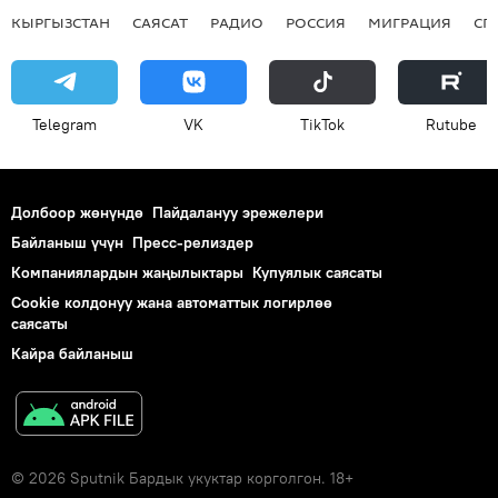
КЫРГЫЗСТАН
САЯСАТ
РАДИО
РОССИЯ
МИГРАЦИЯ
СП
Telegram
VK
ТikТоk
Rutube
Долбоор жөнүндө
Пайдалануу эрежелери
Байланыш үчүн
Пресс-релиздер
Компаниялардын жаңылыктары
Купуялык саясаты
Cookie колдонуу жана автоматтык логирлөө
саясаты
Кайра байланыш
© 2026 Sputnik Бардык укуктар корголгон. 18+