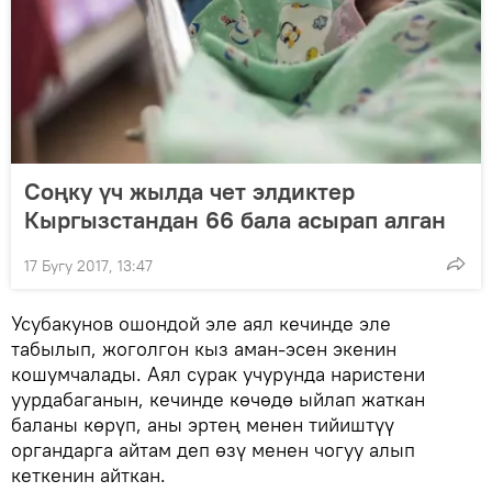
Соңку үч жылда чет элдиктер
Кыргызстандан 66 бала асырап алган
17 Бугу 2017, 13:47
Усубакунов ошондой эле аял кечинде эле
табылып, жоголгон кыз аман-эсен экенин
кошумчалады. Аял сурак учурунда наристени
уурдабаганын, кечинде көчөдө ыйлап жаткан
баланы көрүп, аны эртең менен тийиштүү
органдарга айтам деп өзү менен чогуу алып
кеткенин айткан.