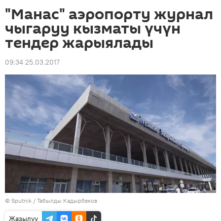
"Манас" аэропорту журнал
чыгаруу кызматы үчүн
тендер жарыялады
09:34 25.03.2017
©
Sputnik / Табылды Кадырбеков
Жазылуу