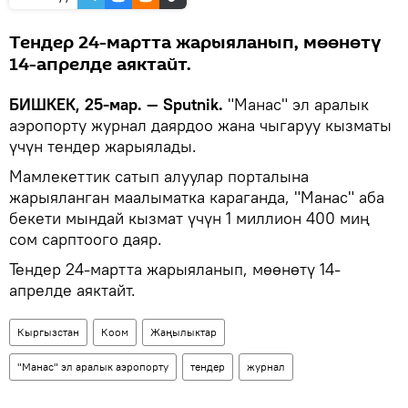
Тендер 24-мартта жарыяланып, мөөнөтү
14-апрелде аяктайт.
БИШКЕК, 25-мар. — Sputnik.
"Манас" эл аралык
аэропорту журнал даярдоо жана чыгаруу кызматы
үчүн тендер жарыялады.
Мамлекеттик сатып алуулар порталына
жарыяланган маалыматка караганда, "Манас" аба
бекети мындай кызмат үчүн 1 миллион 400 миң
сом сарптоого даяр.
Тендер 24-мартта жарыяланып, мөөнөтү 14-
апрелде аяктайт.
Кыргызстан
Коом
Жаңылыктар
"Манас" эл аралык аэропорту
тендер
журнал