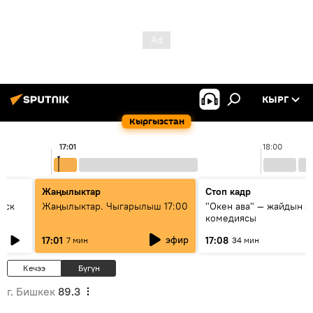
КЫРГ
Кыргызстан
17:01
18:00
Жаңылыктар
Стоп кадр
уск
Жаңылыктар. Чыгарылыш 17:00
"Окен ава" — жайдын э
комедиясы
эфир
17:01
17:08
7 мин
34 мин
Кечээ
Бүгүн
г. Бишкек
89.3