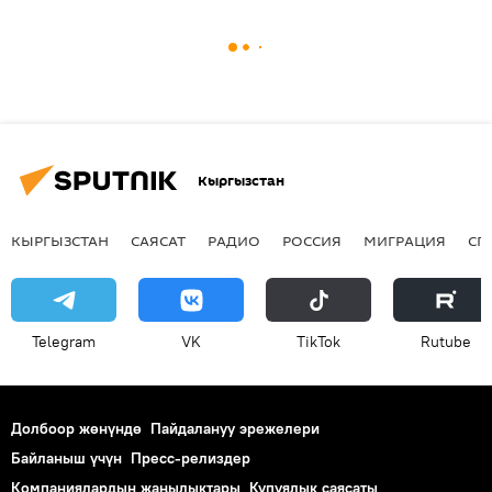
Кыргызстан
КЫРГЫЗСТАН
САЯСАТ
РАДИО
РОССИЯ
МИГРАЦИЯ
СП
Telegram
VK
ТikТоk
Rutube
Долбоор жөнүндө
Пайдалануу эрежелери
Байланыш үчүн
Пресс-релиздер
Компаниялардын жаңылыктары
Купуялык саясаты