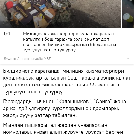
1
/4
Милиция кызматкерлери курал-жарактар
катылган беш гаражга ээлик кылат деп
шектелген Бишкек шаарынын 55 жаштагы
тургунун колго түшүрдү
© Фото / пресс-служба МВД
Билдирмеге караганда, милиция кызматкерлери
курал-жарактар катылган беш гаражга ээлик кылат
деп шектелген Бишкек шаарынын 55 жаштагы
тургунун колго түшүрдү.
Гараждардын ичинен "Калашников", "Сайга" жана
ар кандай үлгүдөгү куралдардын ок дарылары,
жардыруучу заттар табылган.
Мындан тышкары, ал жерден унаалардын
номурлары, курал алып жүрүүгө уруксат берген