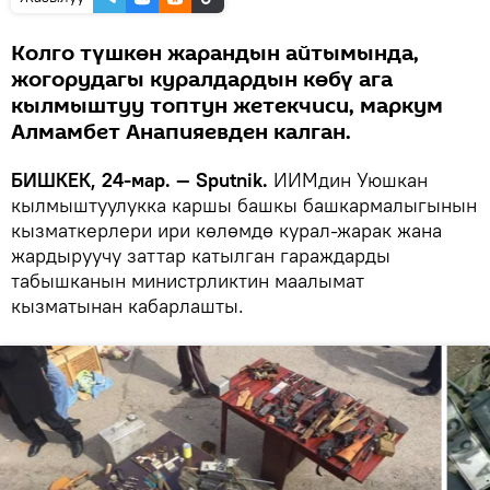
Колго түшкөн жарандын айтымында,
жогорудагы куралдардын көбү ага
кылмыштуу топтун жетекчиси, маркум
Алмамбет Анапияевден калган.
БИШКЕК, 24-мар. — Sputnik.
ИИМдин Уюшкан
кылмыштуулукка каршы башкы башкармалыгынын
кызматкерлери ири көлөмдө курал-жарак жана
жардыруучу заттар катылган гараждарды
табышканын министрликтин маалымат
кызматынан кабарлашты.