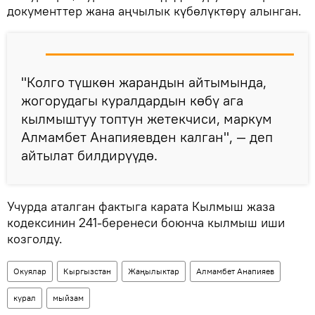
документтер жана аңчылык күбөлүктөрү алынган.
"Колго түшкөн жарандын айтымында,
жогорудагы куралдардын көбү ага
кылмыштуу топтун жетекчиси, маркум
Алмамбет Анапияевден калган", — деп
айтылат билдирүүдө.
Учурда аталган фактыга карата Кылмыш жаза
кодексинин 241-беренеси боюнча кылмыш иши
козголду.
Окуялар
Кыргызстан
Жаңылыктар
Алмамбет Анапияев
курал
мыйзам