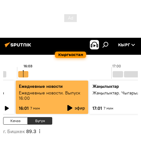
КЫРГ
Кыргызстан
16:03
17:00
Ежедневные новости
Жаңылыктар
ан
Ежедневные новости. Выпуск
Жаңылыктар. Чыгарыл
16:00
эфир
16:01
17:01
7 мин
7 мин
Кечээ
Бүгүн
г. Бишкек
89.3