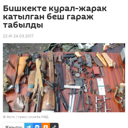
Бишкекте курал-жарак
катылган беш гараж
табылды
22:41 24.03.2017
© Фото / пресс-служба МВД
Жазылуу