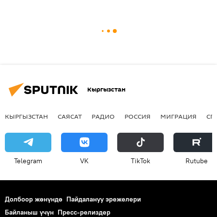
Кыргызстан
КЫРГЫЗСТАН
САЯСАТ
РАДИО
РОССИЯ
МИГРАЦИЯ
СП
Telegram
VK
ТikТоk
Rutube
Долбоор жөнүндө
Пайдалануу эрежелери
Байланыш үчүн
Пресс-релиздер