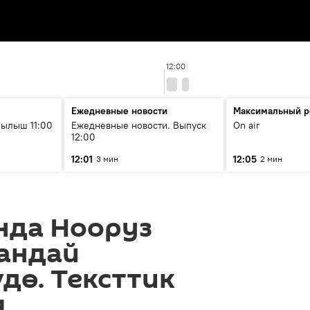
12:00
Ежедневные новости
Максимальный р
ылыш 11:00
Ежедневные новости. Выпуск
On air
12:00
12:01
12:05
3 мин
2 мин
нда Нооруз
андай
дө. Тексттик
я