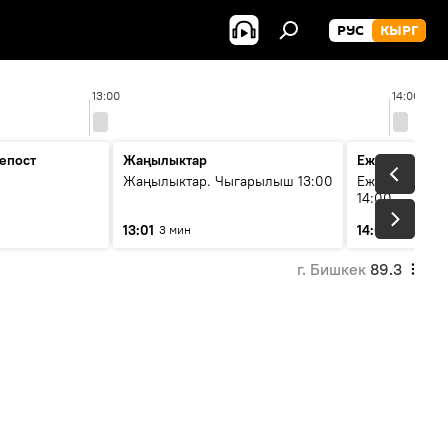
РУС
КЫРГ
13:00
14:00
епост
Жаңылыктар
Ежедневные 
Жаңылыктар. Чыгарылыш 13:00
Ежедневные н
14:00
13:01
14:01
3 мин
3 мин
г. Бишкек
89.3