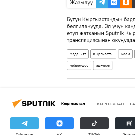
Жазылуу
Бүгүн Кыргызстандын бар
белгиленүүдө. Эл үчүн ка
өтүп жатканын Sputnik Кыр
трансляциясынан окуңузда
Маданият
Кыргызстан
Коом
майрамдоо
иш-чара
Кыргызстан
КЫРГЫЗСТАН
СА
Telegram
VK
ТikТоk
Rutub