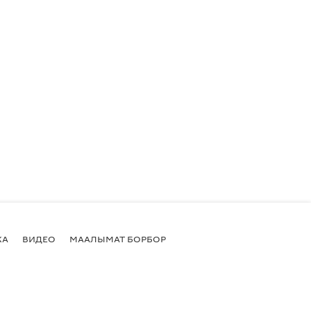
КА
ВИДЕО
МААЛЫМАТ БОРБОР