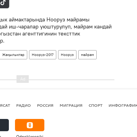
дык аймактарында Нооруз майрамы
ндай иш-чаралар уюштурулуп, майрам кандай
гызстан агенттигинин тексттик
р.
Жаңылыктар
Нооруз-2017
Нооруз
майрам
ЯСАТ
РАДИО
РОССИЯ
МИГРАЦИЯ
СПОРТ
ИНФОГРАФИ
e
Odnoklassniki