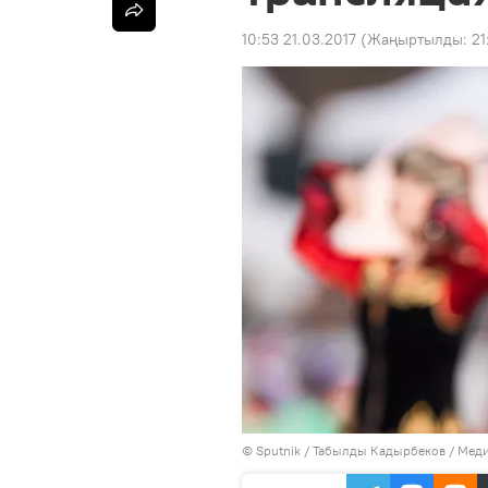
10:53 21.03.2017
(Жаңыртылды:
21
©
Sputnik / Табылды Кадырбеков
/
Меди