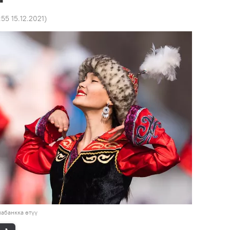
:55 15.12.2021
)
абанкка өтүү