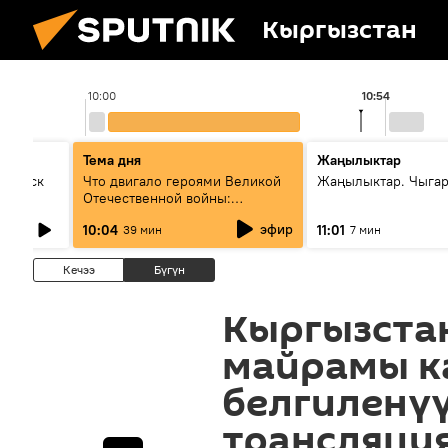
Кыргызстан
10:00
10:54
Тема дня
Жаңылыктар
Выпуск
Что двигало героями Великой
Жаңылыктар. Чыгар
Отечественной войны:
вспоминая Чолпонбая
эфир
10:04
11:01
39 мин
7 мин
Тулебердиева
Кечээ
Бүгүн
Кыргызста
майрамы к
белгиленүү
трансляци