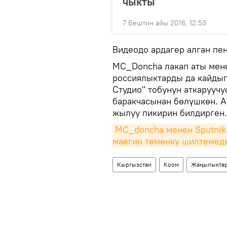
чыкты
7 Бештин айы 2016, 12:53
Видеодо ардагер алган пе
MC_Doncha лакап аты мене
россиялыктарды да кайдыге
Студио" тобунун аткаруучу
баракчасынан бөлүшкөн. А
жылуу пикирин билдирген.
MC_doncha менен Sputnik
маегин төмөнкү шилтемед
Кыргызстан
Коом
Жаңылыкта