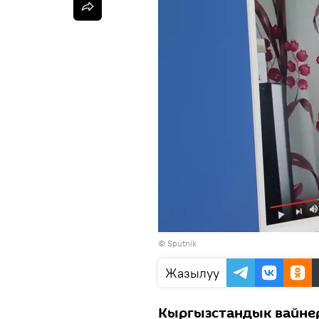
©
Sputnik
Жазылуу
Кыргызстандык вайне