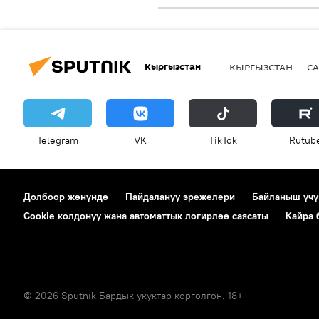
Кыргызстан
КЫРГЫЗСТАН
СА
Telegram
VK
ТikТоk
Rutub
Долбоор жөнүндө
Пайдалануу эрежелери
Байланыш үчү
Cookie колдонуу жана автоматтык логирлөө саясаты
Кайра
© 2026 Sputnik Бардык укуктар корголгон. 18+