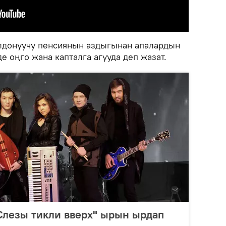
лдонуучу пенсиянын аздыгынан апалардын
е оңго жана капталга агууда деп жазат.
Слезы тикли вверх" ырын ырдап