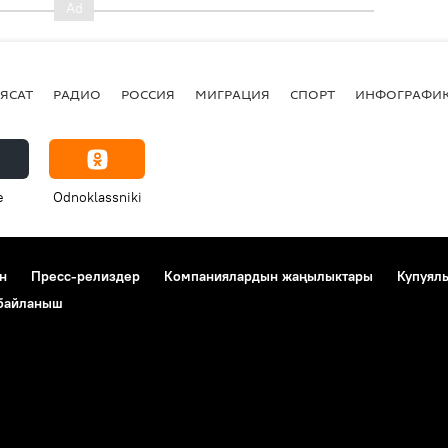
ЯСАТ
РАДИО
РОССИЯ
МИГРАЦИЯ
СПОРТ
ИНФОГРАФИ
e
Odnoklassniki
н
Пресс-релиздер
Компаниялардын жаңылыктары
Купуял
 байланыш