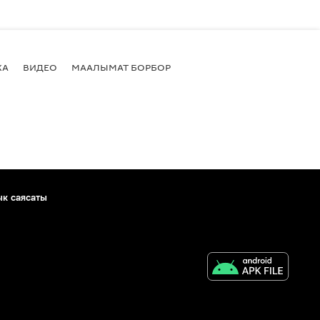
КА
ВИДЕО
МААЛЫМАТ БОРБОР
ык саясаты