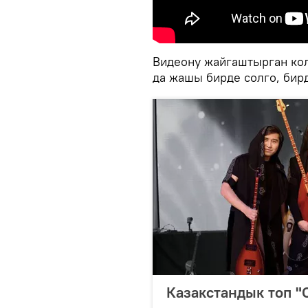
Видеону жайгаштырган ко
да жашы бирде солго, бирд
Казакстандык топ "