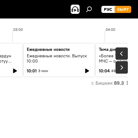
РУС
КЫРГ
03:00
04:00
Ежедневные новости
Тема дня
өрдүн
Ежедневные новости. Выпуск
«Более 1200 сёл в 
отуу
10:00
МЧС — о климате, 
системе оповещен
10:01
10:04
3 мин
49 мин
населения
г. Бишкек
89.3