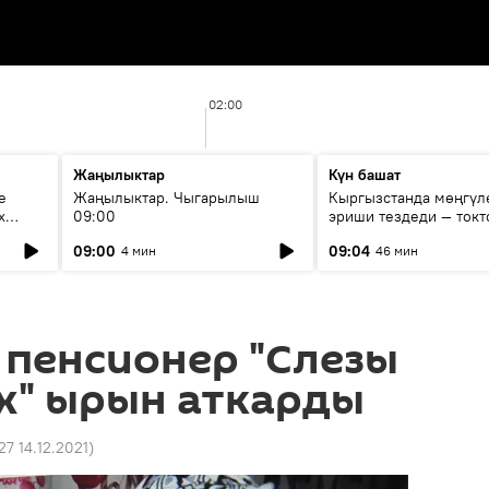
02:00
Жаңылыктар
Күн башат
е
Жаңылыктар. Чыгарылыш
Кыргызстанда мөңгүл
х
09:00
эриши тездеди — токт
мүмкүн эмеспи?
09:00
09:04
4 мин
46 мин
 пенсионер "Слезы
х" ырын аткарды
27 14.12.2021
)