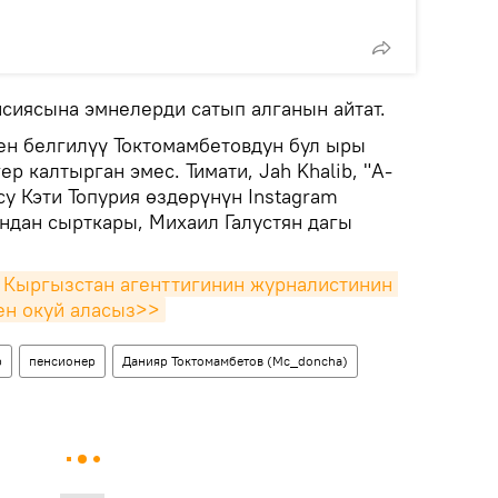
нсиясына эмнелерди сатып алганын айтат.
н белгилүү Токтомамбетовдун бул ыры
р калтырган эмес. Тимати, Jah Khalib, "А-
су Кэти Топурия өздөрүнүн Instagram
ндан сырткары, Михаил Галустян дагы
 Кыргызстан агенттигинин журналистинин 
ен окуй аласыз>>
р
пенсионер
Данияр Токтомамбетов (Mc_doncha)