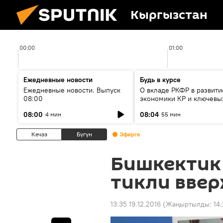
Кыргызстан
00:00
01:00
Ежедневные новости
Будь в курсе
Ежедневные новости. Выпуск
О вкладе РКФР в развити
08:00
экономики КР и ключевы
секторах до 2030 года
08:00
08:04
4 мин
55 мин
Кечээ
Бүгүн
Эфирге
Бишкектик
тикли ввер
13:35 19.12.2016
(Жаңыртылды:
14: