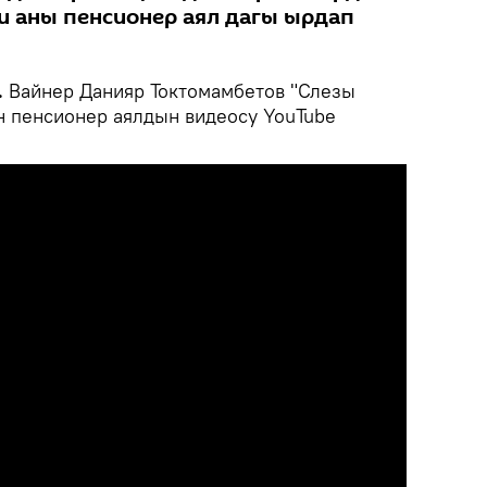
и аны пенсионер аял дагы ырдап
.
Вайнер Данияр Токтомамбетов "Слезы
н пенсионер аялдын видеосу YouTube