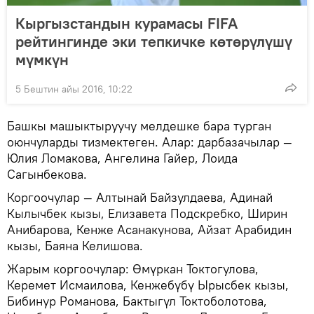
Кыргызстандын курамасы FIFA
рейтингинде эки тепкичке көтөрүлүшү
мүмкүн
5 Бештин айы 2016, 10:22
Башкы машыктыруучу мелдешке бара турган
оюнчуларды тизмектеген. Алар: дарбазачылар —
Юлия Ломакова, Ангелина Гайер, Лоида
Сагынбекова.
Коргоочулар — Алтынай Байзулдаева, Адинай
Кылычбек кызы, Елизавета Подскребко, Ширин
Анибарова, Кенже Асанакунова, Айзат Арабидин
кызы, Баяна Келишова.
Жарым коргоочулар: Өмүркан Токтогулова,
Керемет Исмаилова, Кенжебүбү Ырысбек кызы,
Бибинур Романова, Бактыгүл Токтоболотова,