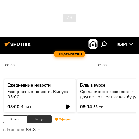
КЫРГ
Кыргызстан
00:00
01:00
Ежедневные новости
Будь в курсе
Ежедневные новости. Выпуск
Среда вместо воскресенья и
08:00
другие новшества: как будут
проходить выборы в КР?
08:00
08:04
4 мин
38 мин
Кечээ
Бүгүн
Эфирге
г. Бишкек
89.3