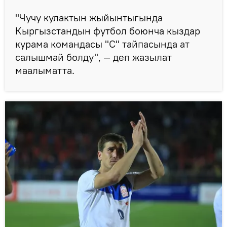
"Чучу кулактын жыйынтыгында
Кыргызстандын футбол боюнча кыздар
курама командасы "С" тайпасында ат
салышмай болду", — деп жазылат
маалыматта.