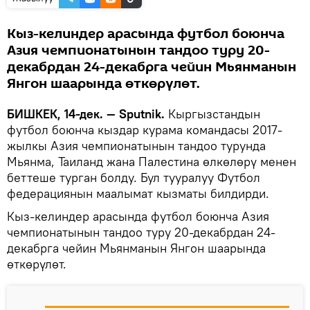
Кыз-келиндер арасында футбол боюнча
Азия чемпионатынын тандоо туру 20-
декабрдан 24-декабрга чейин Мьянманын
Янгон шаарында өткөрүлөт.
БИШКЕК, 14-дек. — Sputnik.
Кыргызстандын
футбол боюнча кыздар курама командасы 2017-
жылкы Азия чемпионатынын тандоо турунда
Мьянма, Таиланд жана Палестина өлкөлөрү менен
беттеше турган болду. Бул тууралуу Футбол
федерациянын маалымат кызматы билдирди.
Кыз-келиндер арасында футбол боюнча Азия
чемпионатынын тандоо туру 20-декабрдан 24-
декабрга чейин Мьянманын Янгон шаарында
өткөрүлөт.