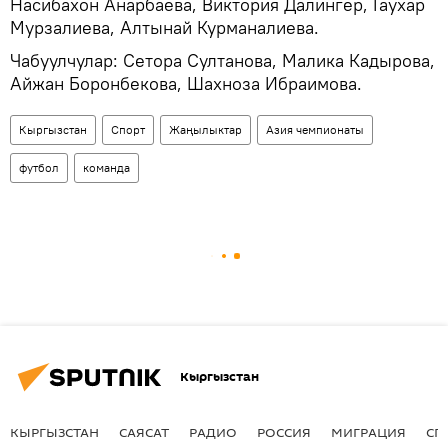
Насибахон Анарбаева, Виктория Далингер, Гаухар
Мурзалиева, Алтынай Курманалиева.
Чабуулчулар: Сетора Султанова, Малика Кадырова,
Айжан Боронбекова, Шахноза Ибраимова.
Кыргызстан
Спорт
Жаңылыктар
Азия чемпионаты
футбол
команда
Кыргызстан
КЫРГЫЗСТАН
САЯСАТ
РАДИО
РОССИЯ
МИГРАЦИЯ
СП