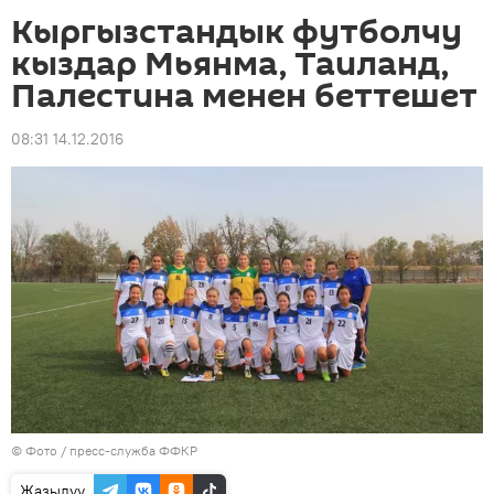
Кыргызстандык футболчу
кыздар Мьянма, Таиланд,
Палестина менен беттешет
08:31 14.12.2016
© Фото / пресс-служба ФФКР
Жазылуу