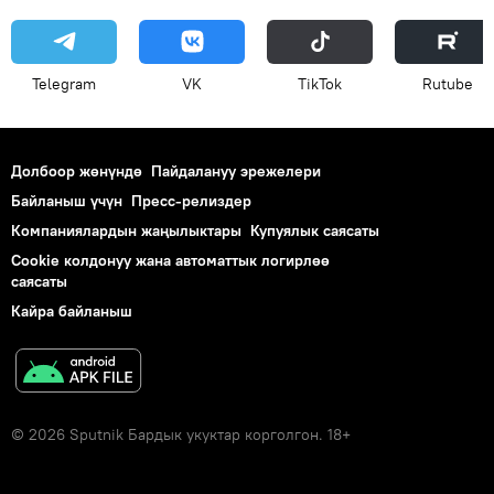
Telegram
VK
ТikТоk
Rutube
Долбоор жөнүндө
Пайдалануу эрежелери
Байланыш үчүн
Пресс-релиздер
Компаниялардын жаңылыктары
Купуялык саясаты
Cookie колдонуу жана автоматтык логирлөө
саясаты
Кайра байланыш
© 2026 Sputnik Бардык укуктар корголгон. 18+