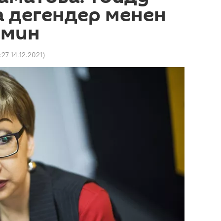
 дегендер менен
смин
:27 14.12.2021
)