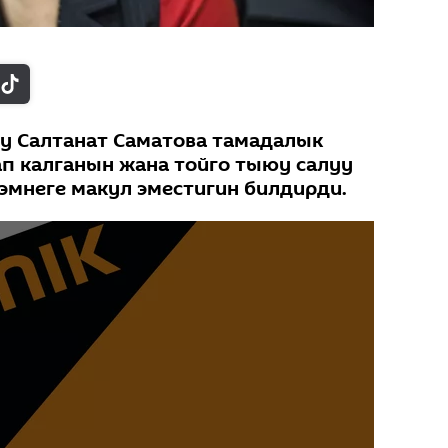
у Салтанат Саматова тамадалык
ап калганын жана тойго тыюу салуу
 эмнеге макул эместигин билдирди.