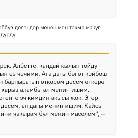
коёбуз дегендер менен мен такыр макул
дүрдү.
ерек. Албетте, кандай кылып тойду
дын өз чечими. Ага дагы бөгөт койбош
н барпыратып өткөрөм десем өткөрө
, карыз аламбы ал менин ишим.
генге эч кимдин акысы жок. Эгер
 десем, ал дагы менин ишим. Кайсы
шини чакырам бул менин маселем", —