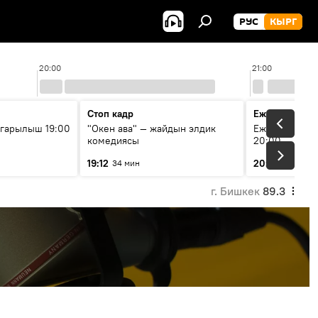
РУС
КЫРГ
20:00
21:00
Стоп кадр
Ежедневные 
гарылыш 19:00
"Окен ава" — жайдын элдик
Ежедневные н
комедиясы
20:00
19:12
20:01
34 мин
7 мин
г. Бишкек
89.3