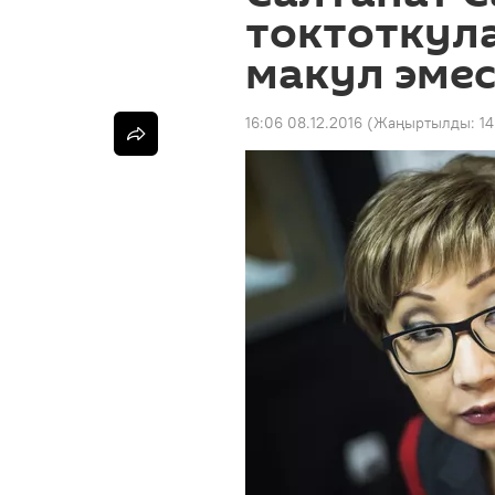
токтоткула
макул эме
16:06 08.12.2016
(Жаңыртылды:
14