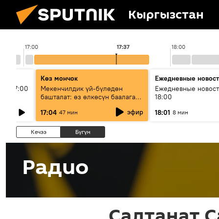
Кыргызстан
17:00
17:37
18:00
Көз мончок
Ежедневные новос
ыш 17:00
Мекенчилдик үй-бүлөдөн
Ежедневные новост
башталат: өз өлкөсүн баалаган
18:00
муунду кантип тарбиялоо
эфир
17:04
18:01
47 мин
8 мин
керек?
Кечээ
Бүгүн
Радио
Салтанат С