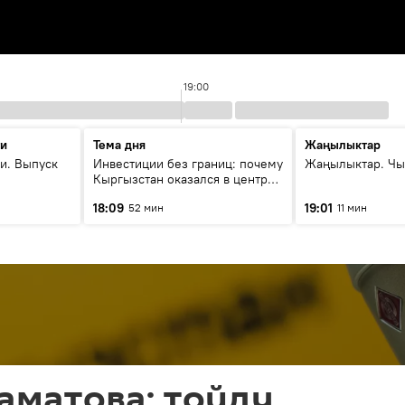
19:00
ти
Тема дня
Жаңылыктар
и. Выпуск
Инвестиции без границ: почему
Жаңылыктар. Чы
Кыргызстан оказался в центре
внимания бизнеса
18:09
19:01
52 мин
11 мин
аматова: тойду