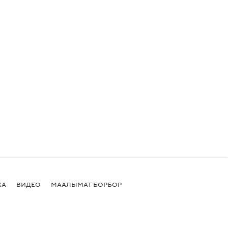
КА
ВИДЕО
МААЛЫМАТ БОРБОР