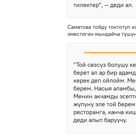
тилектер", — деди ал.
Саматова тойду токтотуп 
эместигин мындайча түшүн
"Той сөзсүз болушу к
берет ал ар бир адам
керек деп ойлойм. Ме
берем. Насыя аламбы
Менин акчамды эсепте
жупуну эле той берем
ресторанга, канча ки
деди алып баруучу.