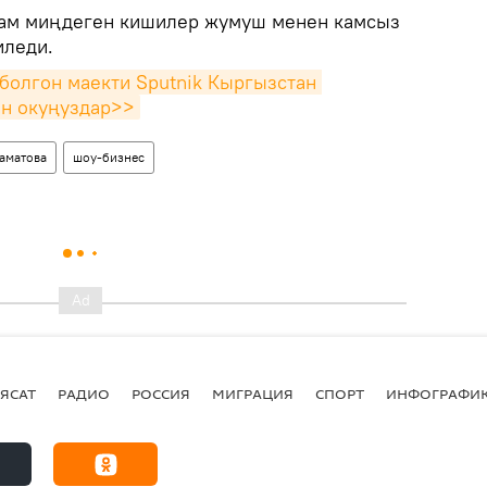
лам миңдеген кишилер жумуш менен камсыз
иледи.
болгон маекти Sputnik Кыргызстан 
ан окуңуздар>>
аматова
шоу-бизнес
ЯСАТ
РАДИО
РОССИЯ
МИГРАЦИЯ
СПОРТ
ИНФОГРАФИ