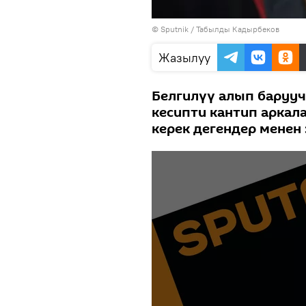
©
Sputnik / Табылды Кадырбеков
Жазылуу
Белгилүү алып барууч
кесипти кантип аркал
керек дегендер менен