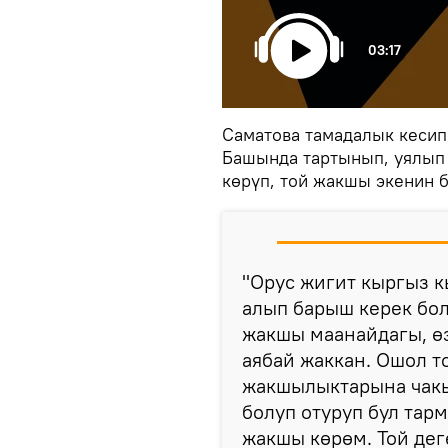
03:17
Саматова тамадалык кеси
Башында тартынып, уялып
көрүп, той жакшы экенин 
"Орус жигит кыргыз к
алып барыш керек бо
жакшы маанайдагы, өз
аябай жаккан. Ошол т
жакшылыктарына чакы
болуп отуруп бул тар
жакшы көрөм. Той де