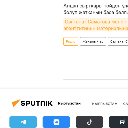
Андан сырткары тойдон у
болуп жатканын баса белг
Салтанат Саматова менен 
агенттигинин материалын
Радио
Жаңылыктар
Салтанат С
Кыргызстан
КЫРГЫЗСТАН
СА