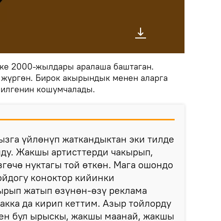
пке 2000-жылдары аралаша баштаган.
 жүргөн. Бирок акырындык менен аларга
билгенин кошумчалады.
ызга үйлөнүп жаткандыктан эки тилде
лду. Жакшы артисттерди чакырып,
гөчө нуктагы той өткөн. Мага ошондо
ойдогу коноктор кийинки
рып жатып өзүнөн-өзү реклама
макка да кирип кеттим. Азыр тойлорду
ген бул ырыскы, жакшы маанай, жакшы