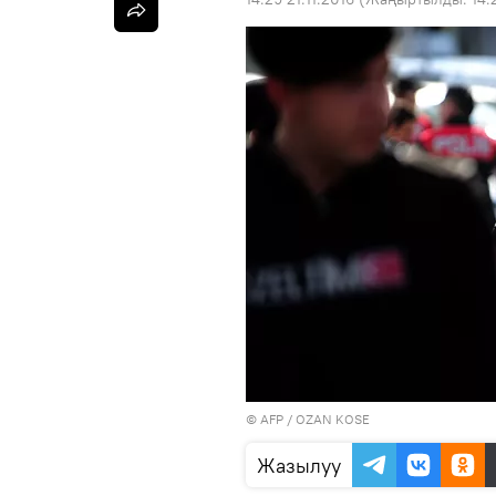
©
AFP
/ OZAN KOSE
Жазылуу