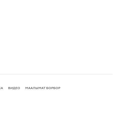
КА
ВИДЕО
МААЛЫМАТ БОРБОР