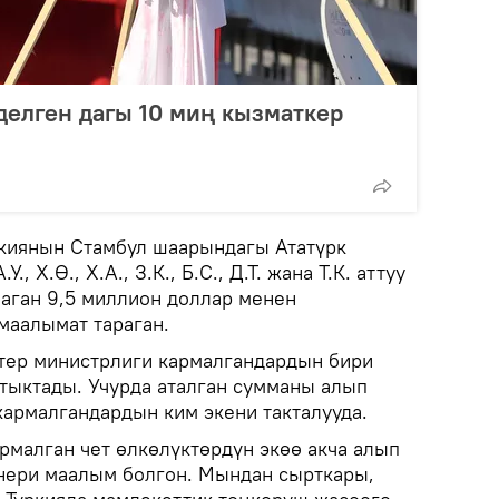
 делген дагы 10 миң кызматкер
үркиянын Стамбул шаарындагы Ататүрк
, Х.Ө., Х.А., З.К., Б.С., Д.Т. жана Т.К. аттуу
аган 9,5 миллион доллар менен
маалымат тараган.
ер министрлиги кармалгандардын бири
тыктады. Учурда аталган сумманы алып
кармалгандардын ким экени такталууда.
рмалган чет өлкөлүктөрдүн экөө акча алып
нери маалым болгон. Мындан сырткары,