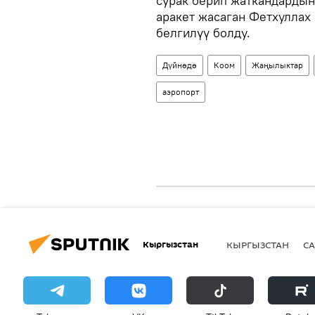
сурак берип жаткандардын
аракет жасаган Фетхуллах
белгилүү болду.
Дүйнөдө
Коом
Жаңылыктар
аэропорт
Кыргызстан
КЫРГЫЗСТАН
СА