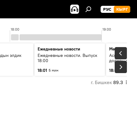
РУС
КЫРГ
18:00
19:00
Ежедневные новости
Меняющие м
йдын элдик
Ежедневные новости. Выпуск
Аскар Салымб
18:00
должен пост
совершенство
18:01
18:06
5 мин
54 мин
г. Бишкек
89.3