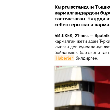
Кыргызстандын Тышкы
кармалгандардын бир
тастыктаган. Учурда 
себептери жана карма
БИШКЕК, 21-ноя. — Sputnik
кармалган жети адам Түрк
кылган деп күнөөлөнүп жа
байланышы бар экени такт
Haberler
билдирген.