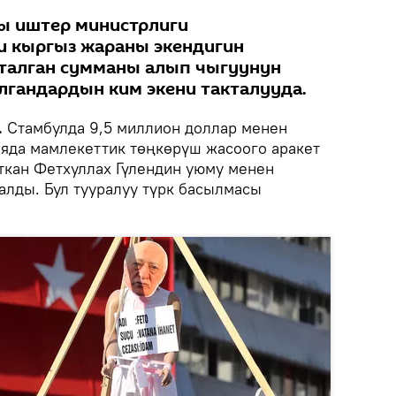
 иштер министрлиги
и кыргыз жараны экендигин
аталган сумманы алып чыгуунун
лгандардын ким экени такталууда.
.
Стамбулда 9,5 миллион доллар менен
ияда мамлекеттик төңкөрүш жасоого аракет
ткан Фетхуллах Гүлендин уюму менен
алды. Бул тууралуу түрк басылмасы