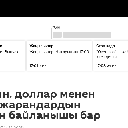
17:00
ти
Жаңылыктар
Стоп кадр
и. Выпуск
Жаңылыктар. Чыгарылыш 17:00
"Окен ава" — жа
комедиясы
17:01
17:08
7 мин
34 мин
лн. доллар менен
 жарандардын
ен байланышы бар
27 14.12.2021
)