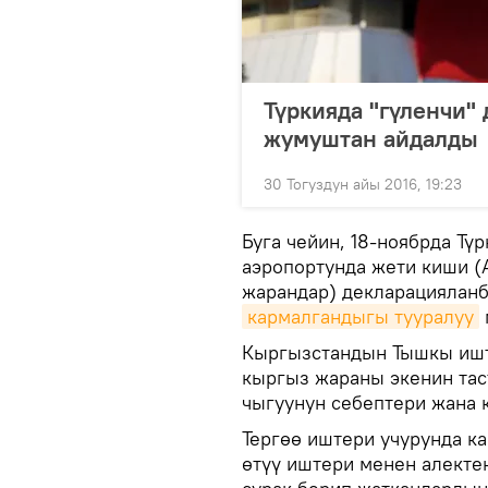
Түркияда "гүленчи"
жумуштан айдалды
30 Тогуздун айы 2016, 19:23
Буга чейин, 18-ноябрда Т
аэропортунда жети киши (А.У.
жарандар) декларацияланб
кармалгандыгы тууралуу
Кыргызстандын Тышкы ишт
кыргыз жараны экенин тас
чыгуунун себептери жана 
Тергөө иштери учурунда ка
өтүү иштери менен алекте