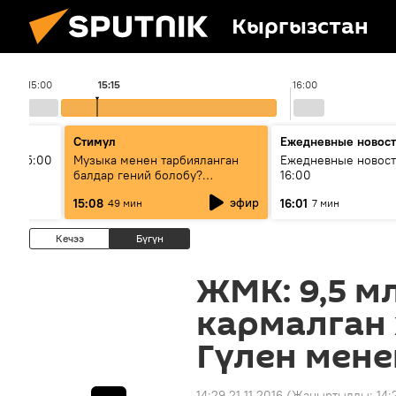
Кыргызстан
15:00
15:15
16:00
Стимул
Ежедневные новос
ыш 15:00
Музыка менен тарбияланган
Ежедневные новост
балдар гений болобу?
16:00
Кыргыздын жашоосунда
эфир
15:08
16:01
49 мин
7 мин
музыканын орду
Кечээ
Бүгүн
ЖМК: 9,5 м
кармалган
Гүлен мен
14:29 21.11.2016
(Жаңыртылды:
14: