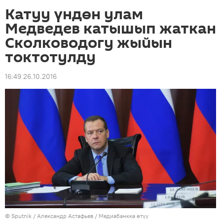
Катуу үндөн улам
Медведев катышып жаткан
Сколководогу жыйын
токтотулду
16:49 26.10.2016
©
Sputnik
/ Александр Астафьев
/
Медиабанкка өтүү