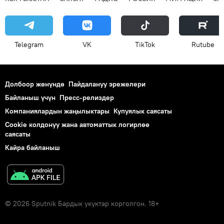
Telegram
VK
ТikТоk
Rutube
Долбоор жөнүндө
Пайдалануу эрежелери
Байланыш үчүн
Пресс-релиздер
Компаниялардын жаңылыктары
Купуялык саясаты
Cookie колдонуу жана автоматтык логирлөө
саясаты
Кайра байланыш
© 2026 Sputnik Бардык укуктар корголгон. 18+