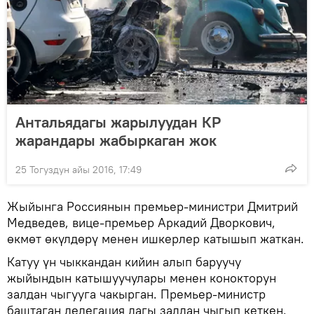
Антальядагы жарылуудан КР
жарандары жабыркаган жок
25 Тогуздун айы 2016, 17:49
Жыйынга Россиянын премьер-министри Дмитрий
Медведев, вице-премьер Аркадий Дворкович,
өкмөт өкүлдөрү менен ишкерлер катышып жаткан.
Катуу үн чыккандан кийин алып баруучу
жыйындын катышуучулары менен конокторун
залдан чыгууга чакырган. Премьер-министр
баштаган делегация дагы залдан чыгып кеткен.