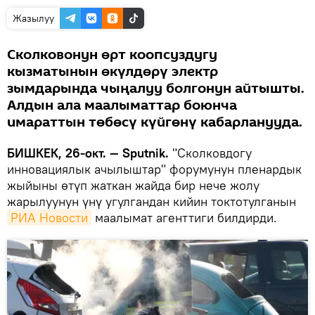
Жазылуу
Сколковонун өрт коопсуздугу
кызматынын өкүлдөрү электр
зымдарында чыңалуу болгонун айтышты.
Алдын ала маалыматтар боюнча
имараттын төбөсү күйгөнү кабарланууда.
БИШКЕК, 26-окт. — Sputnik.
"Сколковдогу
инновациялык ачылыштар" форумунун пленардык
жыйыны өтүп жаткан жайда бир нече жолу
жарылуунун үнү угулгандан кийин токтотулганын
РИА Новости
маалымат агенттиги билдирди.