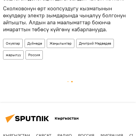
Сколковонун өрт коопсуздугу кызматынын
өкүлдөрү электр зымдарында чыңалуу болгонун
айтышты. Алдын ала маалыматтар боюнча
имараттын төбөсү күйгөнү кабарланууда.
Окуялар
Дүйнөдө
Жаңылыктар
Дмитрий Медведев
жарылуу
Россия
Кыргызстан
КЫРГЫЗСТАН
САЯСАТ
РАДИО
РОССИЯ
МИГРАЦИЯ
СП