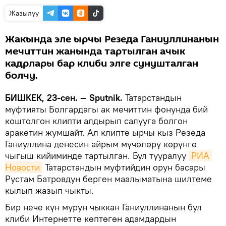
Жазылуу
Жакында эле ырчы Резеда Ганиуллинанын
мечиттин жанында тартылган ачык
кадрлары бар клиби элге сунушталган
болчу.
БИШКЕК, 23-сен. — Sputnik.
Татарстандын
муфтияты Болгардагы ак мечиттин фонунда бий
коштолгон клипти алдырып салууга болгон
аракетин жумшайт. Ал клипте ырчы кыз Резеда
Ганиуллина денесин айрым мүчөлөрү көрүнгө
чыгыш кийиминде тартылган. Бул тууралуу
РИА 
Новости
Татарстандын муфтийдин орун басары
Рустам Батровдун берген маалыматына шилтеме
кылып жазып чыкты.
Бир нече күн мурун чыккан Ганиуллинанын бул
клиби Интернетте көптөгөн адамдардын