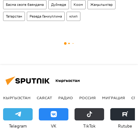
Басма сөзгө баяндама
Дүйнөдө
Коом
Жаңылыктар
Татарстан
Резеда Ганиуллина
клип
Кыргызстан
КЫРГЫЗСТАН
САЯСАТ
РАДИО
РОССИЯ
МИГРАЦИЯ
СП
Telegram
VK
ТikТоk
Rutube