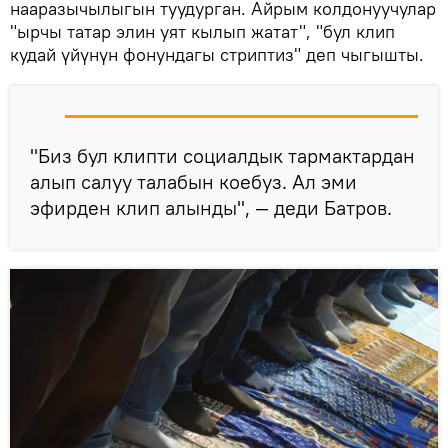
нааразычылыгын туудурган. Айрым колдонуучулар
"ырчы татар элин уят кылып жатат", "бул клип
кудай үйүнүн фонундагы стриптиз" деп чыгышты.
"Биз бул клипти социалдык тармактардан
алып салуу талабын коебуз. Ал эми
эфирден клип алынды", — деди Батров.