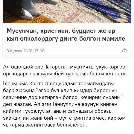
Мусулман, христиан, буддист же ар
кыл өлкөлөрдөгү динге болгон мамиле
9 Кулжа 2016, 17:00
Ал ошондой эле Татарстан муфтияты укук коргоо
органдарына кайрылбай турганын белгилеп өттү.
Ырчы кыз Контакт социалдык тармагындагы
баракчасына "эгер бул клип кимдир бирөөнүн
сезимине доо кетирген болсо, кечирим сурайм"
деп жазган. Ал эми Ганиуллина өзүнүн кийген
кийими тууралуу ал анын сахнадагы образы
экендигин жана бий – бул стриптиз эмес, көркөм
чыгарма экенин баса белгилеген.