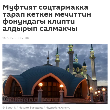
Муфтият соцтармакка
тарап кеткен мечиттин
фонундагы клипти
алдырып салмакчы
14:59 23.09.2016
©
Sputnik
/ Максим Богодвид
/
Медиабанкка өтүү