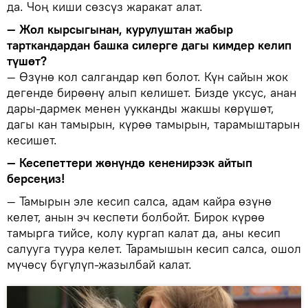
да. Чоң киши сөзсүз жаракат алат.
— Жол кырсыгынан, курулуштан жабыр
тарткандардан башка силерге дагы кимдер келип
түшөт?
— Өзүнө кол салгандар көп болот. Күн сайын жок
дегенде бирөөнү алып келишет. Бизде уксус, анан
дары-дармек менен уукканды жакшы көрүшөт,
дагы кан тамырын, күрөө тамырын, тарамыштарын
кесишет.
— Кесепеттери жөнүндө кененирээк айтып
берсеңиз!
— Тамырын эле кесип салса, адам кайра өзүнө
келет, анын эч кеспети болбойт. Бирок күрөө
тамырга тийсе, колу кургап калат да, аны кесип
салууга туура келет. Тарамышын кесип салса, ошол
мүчөсү бүгүлүп-жазылбай калат.