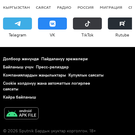
КЫРГЫЗСТАН
САЯСАТ
РАДИО
РОССИЯ
МИГРАЦИЯ
СП
Telegram
VK
ТikТоk
Rutube
Долбоор жөнүндө
Пайдалануу эрежелери
Байланыш үчүн
Пресс-релиздер
Компаниялардын жаңылыктары
Купуялык саясаты
Cookie колдонуу жана автоматтык логирлөө
саясаты
Кайра байланыш
© 2026 Sputnik Бардык укуктар корголгон. 18+