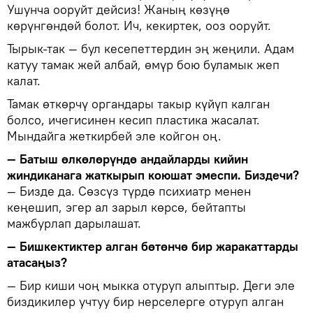
Ушунча ооруйт дейсиз! Жаның көзүңө
көрүнгөндөй болот. Ич, кекиртек, ооз ооруйт.
Тырык-так — бул кесепеттердин эң жеңили. Адам
катуу тамак жей албай, өмүр бою буламык жеп
калат.
Тамак өткөрчү органдары такыр күйүп калган
болсо, ичегисинен кесип пластика жасалат.
Мындайга жеткирбей эле койгон оң.
— Батыш өлкөлөрүндө андайларды кийин
жиндиканага жаткырып коюшат эмеспи. Биздечи?
— Бизде да. Сөзсүз түрдө психиатр менен
кеңешип, эгер ал зарыл көрсө, бейтапты
мажбурлап дарылашат.
— Бишкектиктер алган бөтөнчө бир жаракаттарды
атасаңыз?
— Бир киши чоң мыкка отуруп алыптыр. Деги эле
биздикилер учтуу бир нерселерге отуруп алган