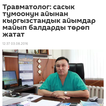
Травматолог: сасык
тумоонун айынан
кыргызстандык айымдар
майып балдарды төрөп
жатат
12:37 03.08.2016