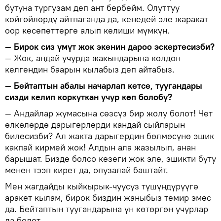
бутуна тургузам деп ант бербейм. Олуттуу
көйгөйлөрдү айтпаганда да, кенедей эле жаракат
оор кесепеттерге алып келиши мүмкүн.
— Бирок сиз үмүт жок экенин дароо эскертесизби?
— Жок, андай учурда жакындарына колдон
келгендин баарын кылабыз деп айтабыз.
— Бейтаптын абалы начарлап кетсе, туугандары
сизди келип коркуткан учур көп болобу?
— Андайлар жумасына сөзсүз бир жолу болот! Чет
өлкөлөрдө дарыгерлерди кандай сыйларын
билесизби? Ал жакта дарыгердин бөлмөсүнө эшик
какпай кирмей жок! Алдын ала жазылып, анан
барышат. Бизде болсо кезеги жок эле, эшикти буту
менен тээп кирет да, опузалай баштайт.
Мен жагдайды кыйкырык-чуусуз түшүндүрүүгө
аракет кылам, бирок биздин жаныбыз темир эмес
да. Бейтаптын туугандарына үн көтөргөн учурлар
да болот.