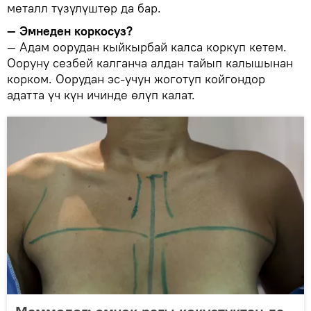
металл түзүлүштөр да бар.
— Эмнеден коркосуз?
— Адам оорудан кыйкырбай калса коркуп кетем.
Ооруну сезбей калганча алдан тайып калышынан
корком. Оорудан эс-учун жоготуп койгондор
адатта үч күн ичинде өлүп калат.