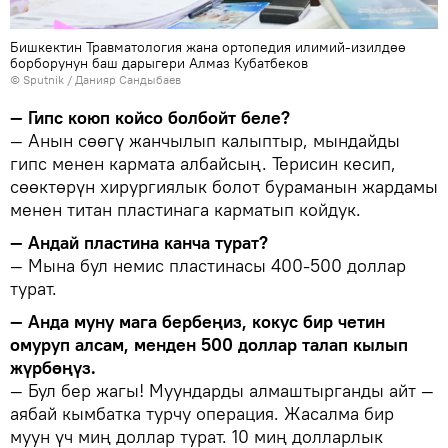
Бишкектин Травматология жана ортопедия илимий-изилдөө
борборунун баш дарыгери Алмаз Кубатбеков
©
Sputnik
/ Данияр Сандыбаев
— Гипс коюп койсо болбойт беле?
— Анын сөөгү жанчылып калыптыр, мындайды
гипс менен кармата албайсың. Терисин кесип,
сөөктөрүн хирургиялык болот бураманын жардамы
менен титан пластинага карматып койдук.
— Андай пластина канча турат?
— Мына бул немис пластинасы 400-500 доллар
турат.
— Анда муну мага бербеңиз, кокус бир четин
омуруп алсам, менден 500 доллар талап кылып
жүрбөңүз.
— Бул бер жагы! Муундарды алмаштырганды айт —
аябай кымбатка турчу операция. Жасалма бир
муун үч миң доллар турат. 10 миң долларлык