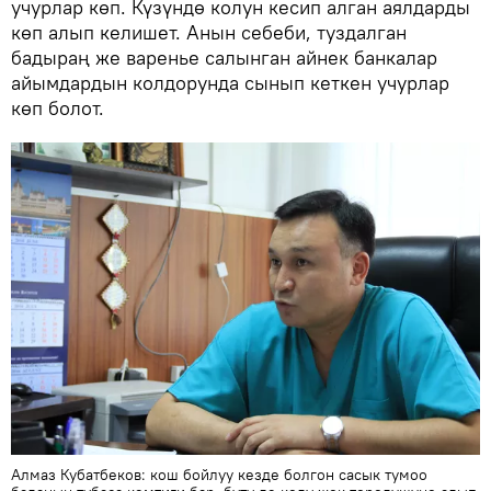
учурлар көп. Күзүндө колун кесип алган аялдарды
көп алып келишет. Анын себеби, туздалган
бадыраң же варенье салынган айнек банкалар
айымдардын колдорунда сынып кеткен учурлар
көп болот.
Алмаз Кубатбеков: кош бойлуу кезде болгон сасык тумоо