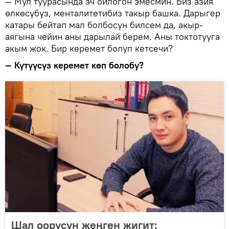
— Мул туурасында эч ойлогон эмесмин. Биз азия
өлкөсүбүз, менталитетибиз такыр башка. Дарыгер
катары бейтап мал болбосун билсем да, акыр-
аягына чейин аны дарылай берем. Аны токтотууга
акым жок. Бир керемет болуп кетсечи?
— Күтүүсүз керемет көп болобу?
Шал оорусун жеңген жигит: