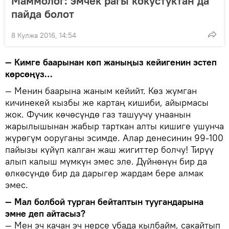
Маммолог: эмчек рагы кокустуктан да
пайда болот
8 Кулжа 2016, 14:54
— Кимге баарынан көп жаныңыз кейигенин эстеп
көрсөңүз…
— Менин баарына жаным кейийт. Көз жумган
кичинекей кызбы же картаң кишиби, айырмасы
жок. Фучик көчөсүндө газ ташуучу унаанын
жарылышынан жабыр тарткан алты кишиге ушунча
жүрөгүм ооруганы эсимде. Алар денесинин 99-100
пайызы күйүп калган жаш жигиттер болчу! Тирүү
алып калыш мүмкүн эмес эле. Дүйнөнүн бир да
өлкөсүндө бир да дарыгер жардам бере алмак
эмес.
— Мал болбой турган бейтаптын туугандарына
эмне деп айтасыз?
— Мен эч качан эч нерсе убада кылбайм, сакайтып