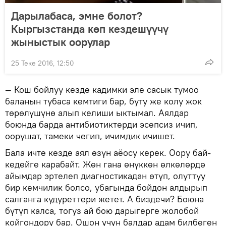
Дарылабаса, эмне болот?
Кыргызстанда көп кездешүүчү
жыныстык оорулар
25 Теке 2016, 12:50
— Кош бойлуу кезде кадимки эле сасык тумоо
баланын тубаса кемтиги бар, буту же колу жок
төрөлүшүнө алып келиши ыктымал. Аялдар
боюнда барда антибиотиктерди эсепсиз ичип,
оорушат, тамеки чегип, ичимдик ичишет.
Бала ичте кезде аял өзүн аёосу керек. Оору бай-
кедейге карабайт. Жөн гана өнүккөн өлкөлөрдө
айымдар эртелеп диагностикадан өтүп, олуттуу
бир кемчилик болсо, убагында бойдон алдырып
салганга кудуреттери жетет. А биздечи? Боюна
бүтүп калса, тогуз ай бою дарыгерге жолобой
койгондору бар. Ошон үчүн балдар адам билбеген