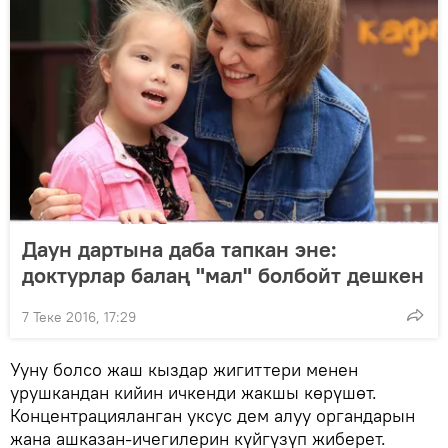
Даун дартына даба тапкан эне:
доктурлар балаң "мал" болбойт дешкен
7 Теке 2016, 17:29
Ууну болсо жаш кыздар жигиттери менен
урушкандан кийин ичкенди жакшы көрүшөт.
Концентрацияланган уксус дем алуу органдарын
жана ашказан-ичегилерин күйгүзүп жиберет.