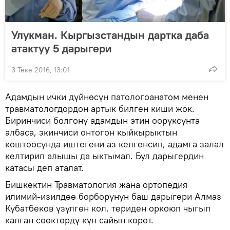
Улукман. Кыргызстандын дартка даба
атактуу 5 дарыгери
3 Теке 2016, 13:01
Адамдын ички дүйнөсүн патологоанатом менен
травматологдордон артык билген киши жок.
Биринчиси болгону адамдын этин ооруксунта
албаса, экинчиси онтогон кыйкырыктын
коштоосунда иштегени аз келгенсип, адамга залал
келтирип алышы да ыктымал. Бул дарыгердин
катасы деп аталат.
Бишкектин Травматология жана ортопедия
илимий-изилдөө борборунун баш дарыгери Алмаз
Кубатбеков үзүлгөн кол, териден оркоюп чыгып
калган сөөктөрдү күн сайын көрөт.