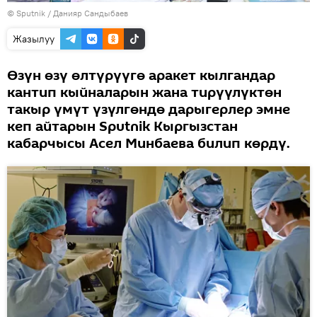
©
Sputnik
/ Данияр Сандыбаев
Жазылуу
Өзүн өзү өлтүрүүгө аракет кылгандар
кантип кыйналарын жана тирүүлүктөн
такыр үмүт үзүлгөндө дарыгерлер эмне
кеп айтарын Sputnik Кыргызстан
кабарчысы Асел Минбаева билип көрдү.