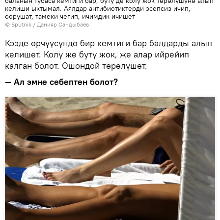
баланын тубаса кемтиги бар, буту де колу жок төрөлүшүнө алып
келиши ыктымал. Аялдар антибиотиктерди эсепсиз ичип,
оорушат, тамеки чегип, ичимдик ичишет
©
Sputnik
/ Данияр Сандыбаев
Кээде өрчүүсүндө бир кемтиги бар балдарды алып
келишет. Колу же буту жок, же алар ийрейип
калган болот. Ошондой төрөлүшөт.
— Ал эмне себептен болот?