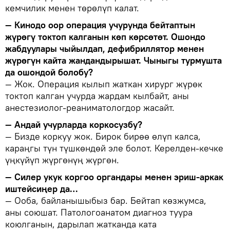
кемчилик менен төрөлүп калат.
— Кинодо оор операция учурунда бейтаптын
жүрөгү токтоп калганын көп көрсөтөт. Ошондо
жабдуулары чыйылдап, дефибриллятор менен
жүрөгүн кайта жандандырышат. Чыныгы турмушта
да ошондой болобу?
— Жок. Операция кылып жаткан хирург жүрөк
токтоп калган учурда жардам кылбайт, аны
анестезиолог-реаниматологдор жасайт.
— Андай учурларда коркосузбу?
— Бизде коркуу жок. Бирок бирөө өлүп калса,
караңгы түн түшкөндөй эле болот. Керелден-кечке
үңкүйүп жүргөнүң жүргөн.
— Силер укук коргоо органдары менен эриш-аркак
иштейсиңер да…
— Ооба, байланышыбыз бар. Бейтап көзжумса,
аны союшат. Патологоанатом диагноз туура
коюлганын, дарылап жатканда ката