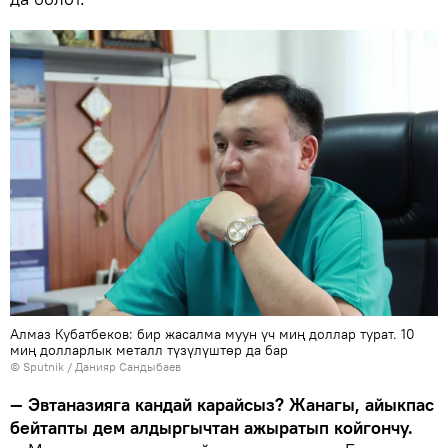
Алмаз Кубатбеков: бир жасалма муун үч миң доллар турат. 10
миң долларлык металл түзүлүштөр да бар
©
Sputnik
/ Данияр Сандыбаев
— Эвтаназияга кандай карайсыз? Жанагы, айыкпас
бейтапты дем алдыргычтан ажыратып койгончу.