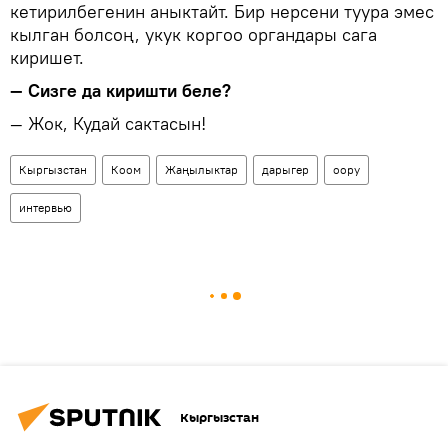
кетирилбегенин аныктайт. Бир нерсени туура эмес
кылган болсоң, укук коргоо органдары сага
киришет.
— Сизге да киришти беле?
— Жок, Кудай сактасын!
Кыргызстан
Коом
Жаңылыктар
дарыгер
оору
интервью
Кыргызстан