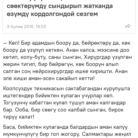
сөөктөрүмдү сындырып жатканда
өзүмдү кордолгондой сезгем
3 Кулжа 2016, 19:05
— Көп! Бир адамдын боору да, бөйрөктөрү да, көк
боору да үзүлүп кеткен. Анан калса, мээсине доо
кетип, колу-буту, саны сынган. Хирургдар үзүлгөн
жерин тигип, бир бөйрөгүн, көк боорун алып
салган соң нейрохирургдар ишке киришти. Анан
эле киши аман-эсен сакайып кетти!
Коопсуздук техникасын сактабагандан курулушта
иштегендер бийиктен кулаган учурлар көп.
Тогузунчу кабаттан кулап түшүп аман калгандар
бар. Ооба, бир сөөгү соо калбай сынган, бирок
тирүү калат!
Баса, бийиктен кулаганда балдардын аман калуу
мүмкүнчүлүгү бир топ жогору. Салмактары жеңил