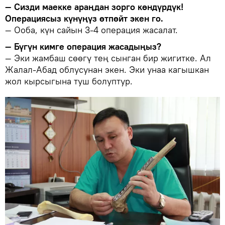
— Сизди маекке араңдан зорго көндүрдүк!
Операциясыз күнүңүз өтпөйт экен го.
— Ооба, күн сайын 3-4 операция жасалат.
— Бүгүн кимге операция жасадыңыз?
— Эки жамбаш сөөгү тең сынган бир жигитке. Ал
Жалал-Абад облусунан экен. Эки унаа кагышкан
жол кырсыгына туш болуптур.