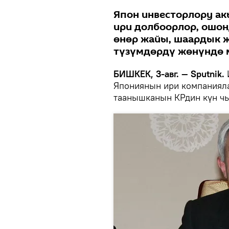
Япон инвесторлору а
ири долбоорлор, ошон
өнөр жайы, шаардык 
түзүмдөрдү жөнүндө 
БИШКЕК, 3-авг. — Sputnik.
Япониянын ири компаниял
таанышканын КРдин күн чы