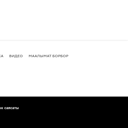
КА
ВИДЕО
МААЛЫМАТ БОРБОР
ык саясаты