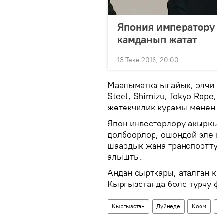
Япония императору 
камданып жатат
13 Теке 2016, 20:00
Маалыматка ылайык, элчи
Steel, Shimizu, Tokyo Rop
жетекчилик курамы менен
Япон инвесторлору акырк
долбоорлор, ошондой эле 
шаардык жана транспортт
алышты.
Андан сырткары, аталган 
Кыргызстанда боло турчу
Кыргызстан
Дүйнөдө
Коом