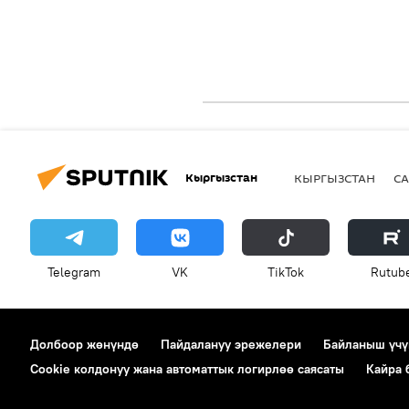
Кыргызстан
КЫРГЫЗСТАН
СА
Telegram
VK
ТikТоk
Rutub
Долбоор жөнүндө
Пайдалануу эрежелери
Байланыш үчү
Cookie колдонуу жана автоматтык логирлөө саясаты
Кайра