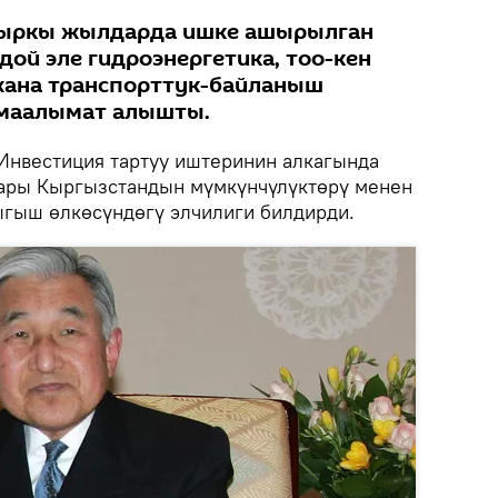
кыркы жылдарда ишке ашырылган
дой эле гидроэнергетика, тоо-кен
жана транспорттук-байланыш
маалымат алышты.
Инвестиция тартуу иштеринин алкагында
ары Кыргызстандын мүмкүнчүлүктөрү менен
гыш өлкөсүндөгү элчилиги билдирди.