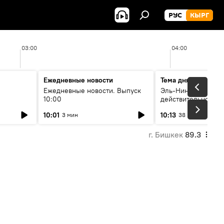
РУС
КЫРГ
03:00
04:00
Ежедневные новости
Тема дня
Ежедневные новости. Выпуск
Эль-Ниньо, жара и 
10:00
действительно вли
 өнүгүү
погоду в Кыргызст
10:01
10:13
3 мин
38 мин
г. Бишкек
89.3