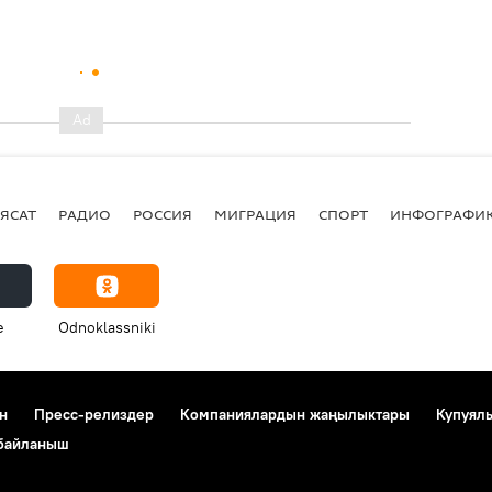
ЯСАТ
РАДИО
РОССИЯ
МИГРАЦИЯ
СПОРТ
ИНФОГРАФИ
e
Odnoklassniki
н
Пресс-релиздер
Компаниялардын жаңылыктары
Купуял
 байланыш