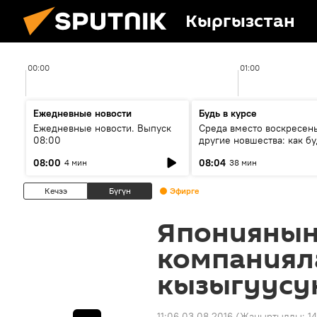
Кыргызстан
00:00
01:00
Ежедневные новости
Будь в курсе
Ежедневные новости. Выпуск
Среда вместо воскресень
08:00
другие новшества: как бу
проходить выборы в КР?
08:00
08:04
4 мин
38 мин
Кечээ
Бүгүн
Эфирге
Япониянын
компаниял
кызыгуусу
11:06 03.08.2016
(Жаңыртылды:
14