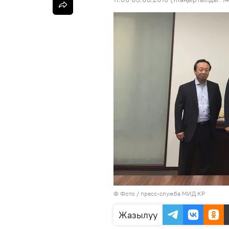
© Фото / пресс-служба МИД КР
Жазылуу