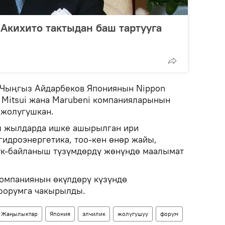
Акихито тактыдан баш тартууга
 Чыңгыз Айдарбеков Япониянын Nippon
e, Mitsui жана Marubeni компанияларынын
 жолугушкан.
ы жылдарда ишке ашырылган ири
гидроэнергетика, тоо-кен өнөр жайы,
ук-байланыш түзүмдөрдү жөнүндө маалымат
компаниянын өкүлдөрү күзүндө
 форумга чакырылды.
Жаңылыктар
Япония
элчилик
жолугушуу
форум