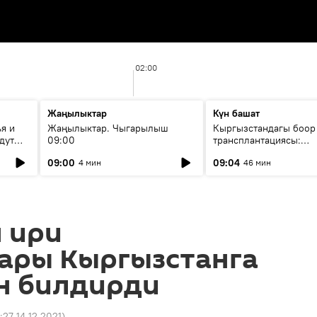
02:00
Жаңылыктар
Күн башат
я и
Жаңылыктар. Чыгарылыш
Кыргызстандагы боор
дут
09:00
трансплантациясы:
жетишкендиктер жана
09:00
09:04
4 мин
46 мин
келечеги
 ири
ары Кыргызстанга
н билдирди
:27 14.12.2021
)