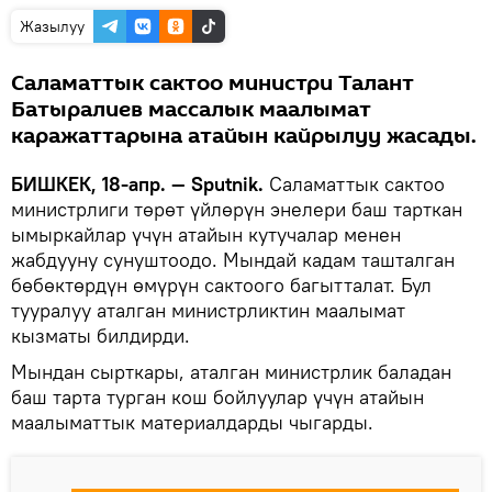
Жазылуу
Саламаттык сактоо министри Талант
Батыралиев массалык маалымат
каражаттарына атайын кайрылуу жасады.
БИШКЕК, 18-апр. — Sputnik.
Саламаттык сактоо
министрлиги төрөт үйлөрүн энелери баш тарткан
ымыркайлар үчүн атайын кутучалар менен
жабдууну сунуштоодо. Мындай кадам ташталган
бөбөктөрдүн өмүрүн сактоого багытталат. Бул
тууралуу аталган министрликтин маалымат
кызматы билдирди.
Мындан сырткары, аталган министрлик баладан
баш тарта турган кош бойлуулар үчүн атайын
маалыматтык материалдарды чыгарды.