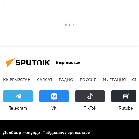
Кыргызстан
КЫРГЫЗСТАН
САЯСАТ
РАДИО
РОССИЯ
МИГРАЦИЯ
СП
Telegram
VK
ТikТоk
Rutube
Долбоор жөнүндө
Пайдалануу эрежелери