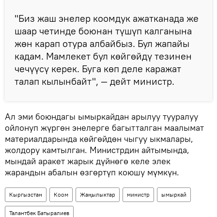
"Биз жаш энелер коомдук ажатканада же
шаар четинде боюнан түшүп калганына
жөн карап отура албайбыз. Бул жапайы
кадам. Мамлекет бул көйгөйдү тезинен
чечүүсү керек. Буга көп деле каражат
талап кылынбайт", — дейт министр.
Ал эми боюндагы ымыркайдан арылуу тууралуу
ойлонуп жүргөн энелерге багытталган маалымат
материалдарында көйгөйдөн чыгуу ыкмалары,
жолдору камтылган. Министрдин айтымында,
мындай аракет жарык дүйнөгө келе элек
жарандын абалын өзгөртүп коюшу мүмкүн.
Кыргызстан
Коом
Жаңылыктар
министр
ымыркай
Талантбек Батыралиев