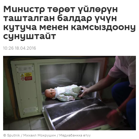
Министр төрөт үйлөрүн
ташталган балдар үчүн
кутуча менен камсыздоону
сунуштайт
10:26 18.04.2016
©
Sputnik
/ Михаил Мокрушин
/
Медиабанкка өтүү