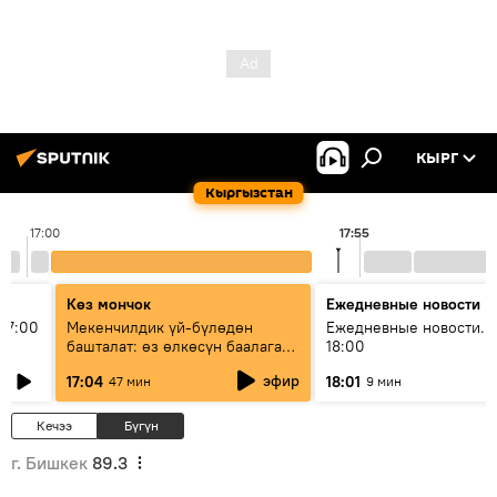
КЫРГ
Кыргызстан
17:00
17:55
Көз мончок
Ежедневные новости
17:00
Мекенчилдик үй-бүлөдөн
Ежедневные новости. 
башталат: өз өлкөсүн баалаган
18:00
муунду кантип тарбиялоо
эфир
17:04
18:01
47 мин
9 мин
керек?
Кечээ
Бүгүн
г. Бишкек
89.3