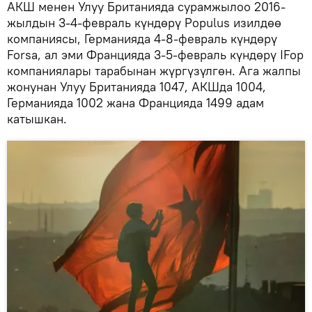
АКШ менен Улуу Британияда сурамжылоо 2016-
жылдын 3-4-февраль күндөрү Populus изилдөө
компаниясы, Германияда 4-8-февраль күндөрү
Forsa, ал эми Францияда 3-5-февраль күндөрү IFop
компаниялары тарабынан жүргүзүлгөн. Ага жалпы
жонунан Улуу Британияда 1047, АКШда 1004,
Германияда 1002 жана Францияда 1499 адам
катышкан.