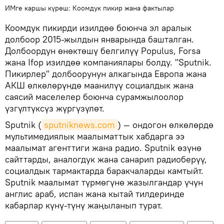
ИМге каршы күрөш: Коомдук пикир жана фактылар
Коомдук пикирди изилдөө боюнча эл аралык
долбоор 2015-жылдын январында башталган.
Долбоордун өнөктөшү белгилүү Populus, Forsa
жана Ifop изилдөө компаниялары болду. "Sputnik.
Пикирлер" долбоорунун алкагында Европа жана
АКШ өлкөлөрүндө маанилүү социалдык жана
саясий маселелер боюнча сурамжылоолор
үзгүлтүксүз жүргүзүлөт.
Sputnik (
sputniknews.com
) — ондогон өлкөлөрдө
мультимедиялык маалыматтык хабдарга ээ
маалымат агенттиги жана радио. Sputnik өзүнө
сайттарды, аналогдук жана санарип радиоберүү,
социалдык тармактарда баракчаларды камтыйт.
Sputnik маалымат түрмөгүнө жазылгандар үчүн
англис араб, испан жана кытай тилдеринде
кабарлар күнү-түнү жаңыланып турат.