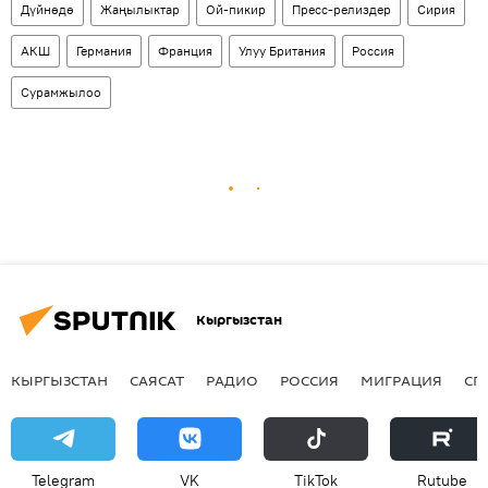
Дүйнөдө
Жаңылыктар
Ой-пикир
Пресс-релиздер
Сирия
АКШ
Германия
Франция
Улуу Британия
Россия
Сурамжылоо
Кыргызстан
КЫРГЫЗСТАН
САЯСАТ
РАДИО
РОССИЯ
МИГРАЦИЯ
СП
Telegram
VK
ТikТоk
Rutube