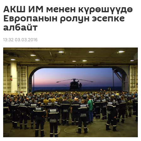
АКШ ИМ менен күрөшүүдө
Европанын ролун эсепке
албайт
13:32 03.03.2016