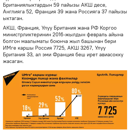
Британиялыктардын 59 пайызы АКШ десе,
Англияга 52, Франция 39 жана Россияга 37 пайызы
ыктаган.
АКШ, Франция, Улуу Британия жана РФ Коргоо
министрликтеринин 2016-жылдын февраль айына
болгон маалыматы боюнча жыл башынан бери
ИМге каршы Россия 7725, АКШ 3267, Улуу
Британия 33, ал эми Франция беш ирет авиасокку
жасаган.