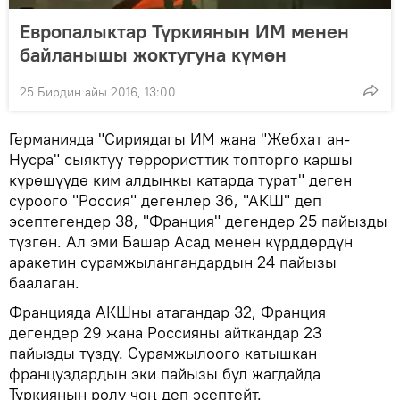
Европалыктар Түркиянын ИМ менен
байланышы жоктугуна күмөн
25 Бирдин айы 2016, 13:00
Германияда "Сириядагы ИМ жана "Жебхат ан-
Нусра" сыяктуу террористтик топторго каршы
күрөшүүдө ким алдыңкы катарда турат" деген
суроого "Россия" дегенлер 36, "АКШ" деп
эсептегендер 38, "Франция" дегендер 25 пайызды
түзгөн. Ал эми Башар Асад менен күрддөрдүн
аракетин сурамжылангандардын 24 пайызы
баалаган.
Францияда АКШны атагандар 32, Франция
дегендер 29 жана Россияны айткандар 23
пайызды түздү. Сурамжылоого катышкан
француздардын эки пайызы бул жагдайда
Түркиянын ролу чоң деп эсептейт.