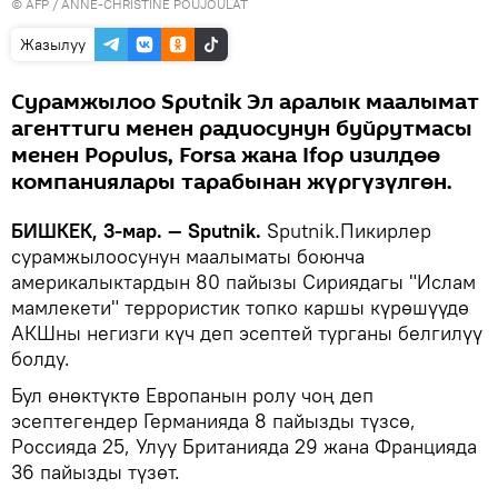
©
AFP
/ ANNE-CHRISTINE POUJOULAT
Жазылуу
Сурамжылоо Sputnik Эл аралык маалымат
агенттиги менен радиосунун буйрутмасы
менен Populus, Forsa жана Ifop изилдөө
компаниялары тарабынан жүргүзүлгөн.
БИШКЕК, 3-мар. — Sputnik.
Sputnik.Пикирлер
сурамжылоосунун маалыматы боюнча
америкалыктардын 80 пайызы Сириядагы "Ислам
мамлекети" террористик топко каршы күрөшүүдө
АКШны негизги күч деп эсептей турганы белгилүү
болду.
Бул өнөктүктө Европанын ролу чоң деп
эсептегендер Германияда 8 пайызды түзсө,
Россияда 25, Улуу Британияда 29 жана Францияда
36 пайызды түзөт.