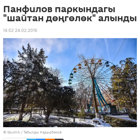
Панфилов паркындагы
"шайтан дөңгөлөк" алынды
14:02 24.02.2016
©
Sputnik / Табылды Кадырбеков