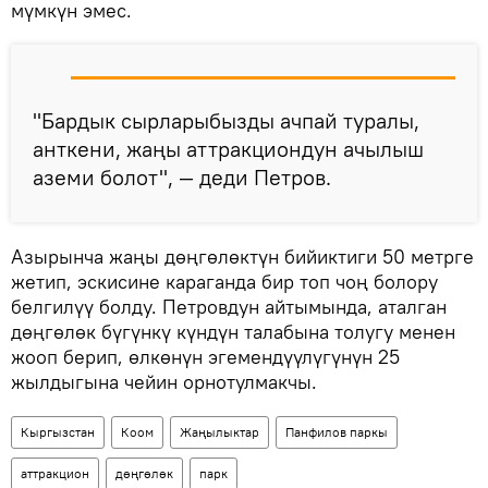
мүмкүн эмес.
"Бардык сырларыбызды ачпай туралы,
анткени, жаңы аттракциондун ачылыш
аземи болот", — деди Петров.
Азырынча жаңы дөңгөлөктүн бийиктиги 50 метрге
жетип, эскисине караганда бир топ чоң болору
белгилүү болду. Петровдун айтымында, аталган
дөңгөлөк бүгүнкү күндүн талабына толугу менен
жооп берип, өлкөнүн эгемендүүлүгүнүн 25
жылдыгына чейин орнотулмакчы.
Кыргызстан
Коом
Жаңылыктар
Панфилов паркы
аттракцион
дөңгөлөк
парк