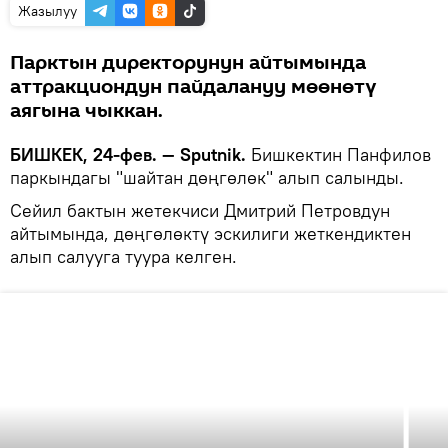
Жазылуу
Парктын директорунун айтымында
аттракциондун пайдалануу мөөнөтү
аягына чыккан.
БИШКЕК, 24-фев. — Sputnik.
Бишкектин Панфилов
паркындагы "шайтан дөңгөлөк" алып салынды.
Сейил бактын жетекчиси Дмитрий Петровдун
айтымында, дөңгөлөктү эскилиги жеткендиктен
алып салууга туура келген.