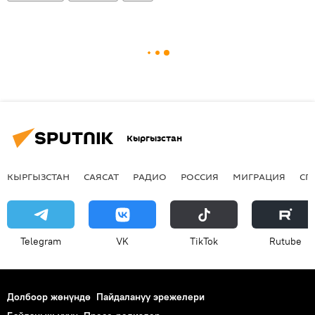
Кыргызстан
КЫРГЫЗСТАН
САЯСАТ
РАДИО
РОССИЯ
МИГРАЦИЯ
СП
Telegram
VK
ТikТоk
Rutube
Долбоор жөнүндө
Пайдалануу эрежелери