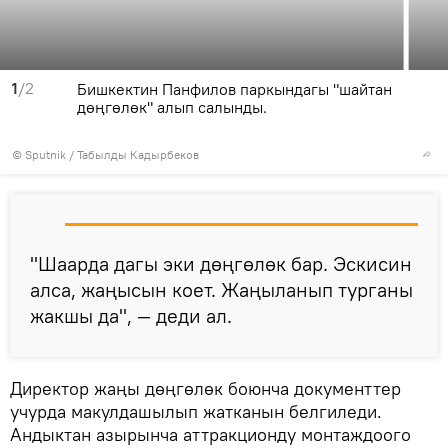
1
/2
Бишкектин Панфилов паркындагы "шайтан
дөңгөлөк" алып салынды.
©
Sputnik / Табылды Кадырбеков
"Шаарда дагы эки дөңгөлөк бар. Эскисин
алса, жаңысын коет. Жаңыланып турганы
жакшы да", — деди ал.
Директор жаңы дөңгөлөк боюнча документтер
учурда макулдашылып жатканын белгиледи.
Андыктан азырынча аттракционду монтаждоого