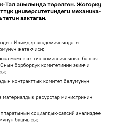
к-Тал айылында төрөлгөн. Жогорку
ттук университетиндеги механика-
тетин аяктаган.
андын Илимдер академиясындагы
юмунун жетекчиси;
юнча мамлекеттик комиссиясынын башкы
ССнын борбордук комитетинин экинчи
сы;
ндын контракттык комитет бөлүмүнүн
а материалдык ресурстар министринин
аппаратынын социалдык-саясий анализдөө
мүнүн башчысы;