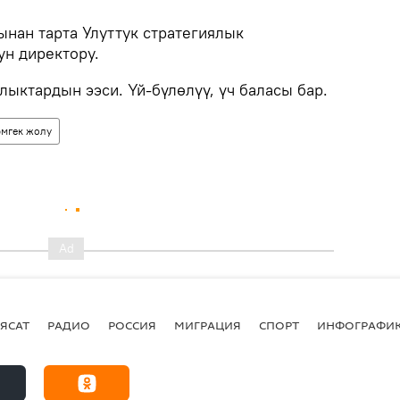
нан тарта Улуттук стратегиялык
ун директору.
ыктардын ээси. Үй-бүлөлүү, үч баласы бар.
эмгек жолу
ЯСАТ
РАДИО
РОССИЯ
МИГРАЦИЯ
СПОРТ
ИНФОГРАФИ