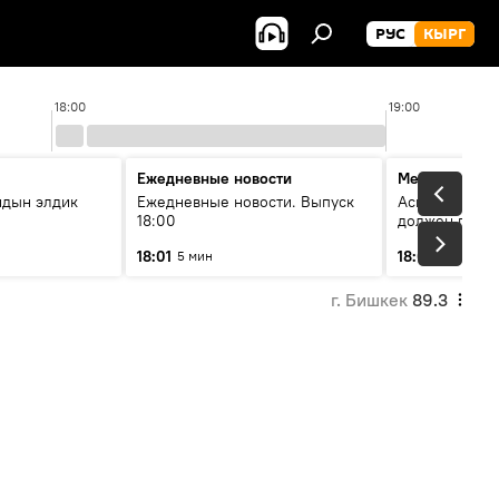
РУС
КЫРГ
18:00
19:00
Ежедневные новости
Меняющие м
йдын элдик
Ежедневные новости. Выпуск
Аскар Салымб
18:00
должен пост
совершенство
18:01
18:06
5 мин
54 мин
г. Бишкек
89.3