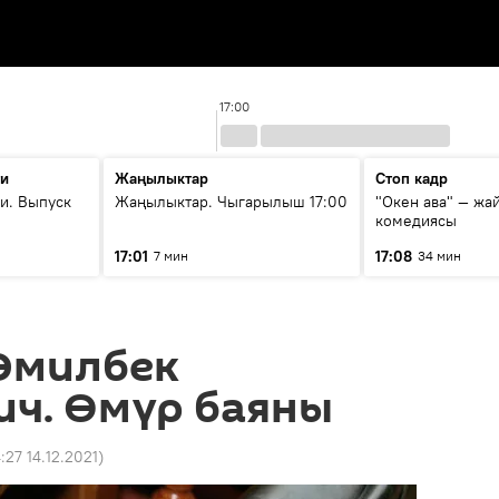
17:00
ти
Жаңылыктар
Стоп кадр
и. Выпуск
Жаңылыктар. Чыгарылыш 17:00
"Окен ава" — жа
комедиясы
17:01
17:08
7 мин
34 мин
 Эмилбек
ич. Өмүр баяны
4:27 14.12.2021
)