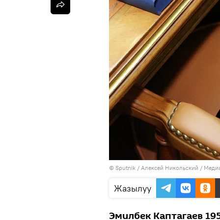
©
Sputnik
/ Алексей Никольский
/
Медиа
Жазылуу
Эмилбек Каптагаев 1