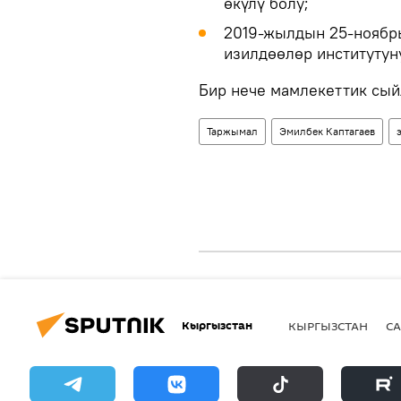
өкүлү болу;
2019-жылдын 25-ноябры
изилдөөлөр институтун
Бир нече мамлекеттик сыйл
Таржымал
Эмилбек Каптагаев
Кыргызстан
КЫРГЫЗСТАН
СА