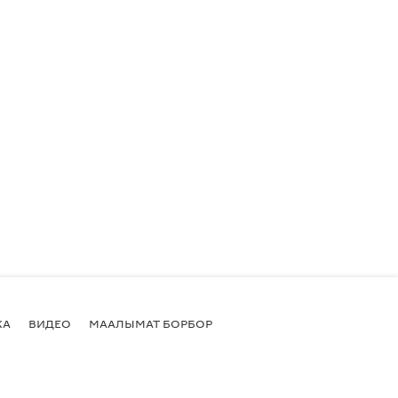
КА
ВИДЕО
МААЛЫМАТ БОРБОР