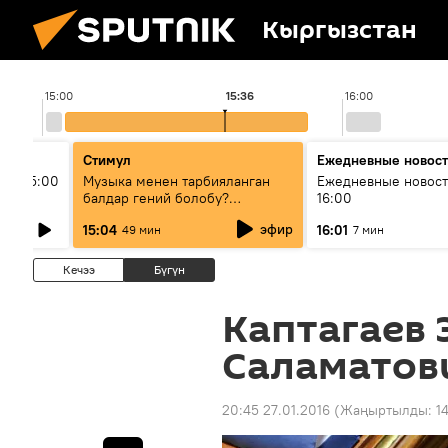
Кыргызстан
15:00
15:36
16:00
Стимул
Ежедневные новос
ыш 15:00
Музыка менен тарбияланган
Ежедневные новост
балдар гений болобу?
16:00
Кыргыздын жашоосунда
эфир
15:04
16:01
49 мин
7 мин
музыканын орду
Кечээ
Бүгүн
Каптагаев
Саламатов
20:45 27.01.2016
(Жаңыртылды:
1