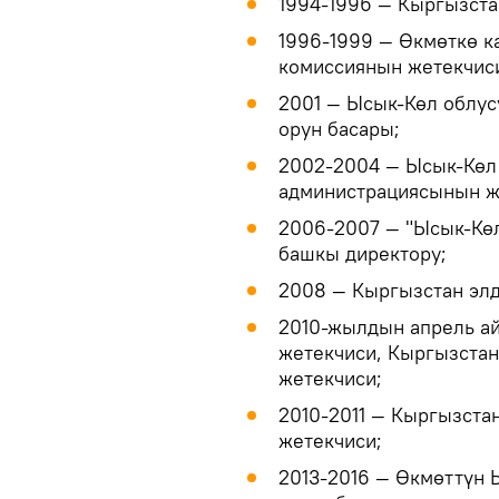
1994-1996 — Кыргызст
1996-1999 — Өкмөткө к
комиссиянын жетекчис
2001 — Ысык-Көл облус
орун басары;
2002-2004 — Ысык-Көл
администрациясынын ж
2006-2007 — "Ысык-Кө
башкы директору;
2008 — Кыргызстан эл
2010-жылдын апрель а
жетекчиси, Кыргызста
жетекчиси;
2010-2011 — Кыргызст
жетекчиси;
2013-2016 — Өкмөттүн 