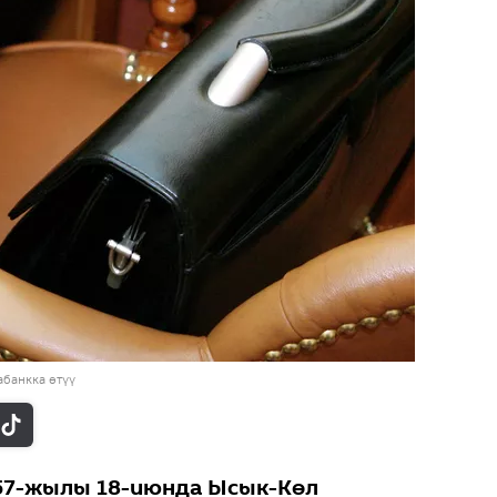
банкка өтүү
957-жылы 18-июнда Ысык-Көл