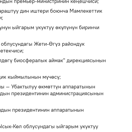
андын премьер-министринин кеңешчиси;
араштуу дин иштери боюнча Мамлекеттик
и;
унун ыйгарым укуктуу өкүлүнүн биринчи
 облусундагы Жети-Өгүз райондук
етекчиси;
лдөгү биосфералык аймак" дирекциясынын
дик кыймылынын мүчөсү;
йы — Убактылуу өкмөттүн аппаратынын
ндын президентинин администрациясынын
андын президентинин аппаратынын
Ысык-Көл облусундагы ыйгарым укуктуу