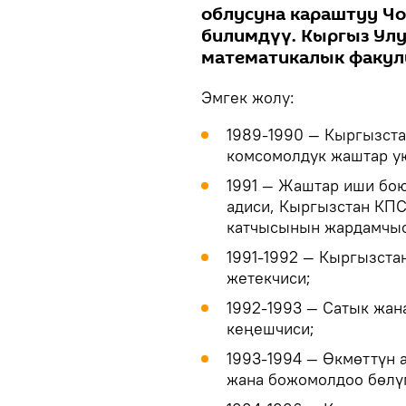
облусуна караштуу Чо
билимдүү. Кыргыз Улу
математикалык факуль
Эмгек жолу:
1989-1990 — Кыргызст
комсомолдук жаштар у
1991 — Жаштар иши бо
адиси, Кыргызстан КП
катчысынын жардамчы
1991-1992 — Кыргызста
жетекчиси;
1992-1993 — Сатык жан
кеңешчиси;
1993-1994 — Өкмөттүн 
жана божомолдоо бөлү