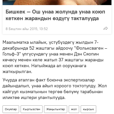
Бишкек — Ош унаа жолунда унаа коюп
кеткен жарандын өздүгү такталууда
8 Бештин айы 2015, 13:52
Маалыматка ылайык, үстүбүздөгү жылдын 7-
декабрында 52 жаштагы айдоочу "Фольксваген –
Гольф-3" үлгүсүндөгү унаа менен Дэн Сяопин
көчөсү менен келе жатып 37 жаштагы жаранды
коюп кеткен. Натыйжада ал ооруканага
жаткырылган.
Учурда аталган факт боюнча экспертизалар
дайындалып, унаа айып короого токтотулду. Жол
кайгуул кызматынын тергөө бөлүмү тарабынан
иликтөө иштери улантылууда.
Окуялар
Кыргызстан
Жаңылыктар
жол
кырсык