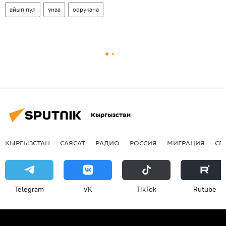
айып пул
унаа
оорукана
Кыргызстан
КЫРГЫЗСТАН
САЯСАТ
РАДИО
РОССИЯ
МИГРАЦИЯ
СП
Telegram
VK
ТikТоk
Rutube