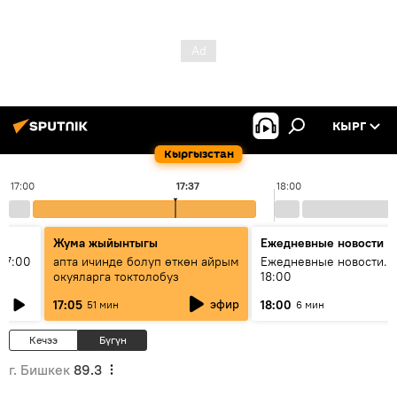
КЫРГ
Кыргызстан
17:00
17:37
18:00
Жума жыйынтыгы
Ежедневные новости
17:00
апта ичинде болуп өткөн айрым
Ежедневные новости. 
окуяларга токтолобуз
18:00
эфир
17:05
18:00
51 мин
6 мин
Кечээ
Бүгүн
г. Бишкек
89.3