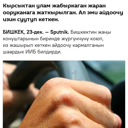
Кырсыктан улам жабыркаган жаран
ооруканага жаткырылган. Ал эми айдоочу
изин суутуп кеткен.
БИШКЕК, 23-дек. — Sputnik.
Бишкектин жаңы
конуштарынын биринде жүргүнчүнү коюп,
из жашырып кеткен айдоочу кармалганын
шаардык ИИБ билдирди.