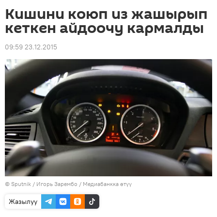
Кишини коюп из жашырып
кеткен айдоочу кармалды
09:59 23.12.2015
©
Sputnik
/ Игорь Зарембо
/
Медиабанкка өтүү
Жазылуу