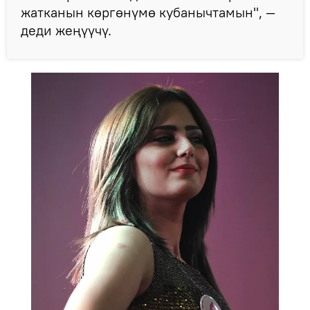
жатканын көргөнүмө кубанычтамын", —
деди жеңүүчү.