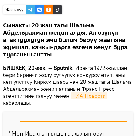
Жазылуу
Сынакты 20 жаштагы Шальма
Абдельрахман жеңип алды. Ал өзүнүн
атактуулугун эми билим берүү жаатына
жумшап, качкындарга өзгөчө көңүл бура
турганын айтты.
БИШКЕК, 20-дек. — Sputnik.
Иракта 1972-жылдан
бери биринчи жолу сулуулук конкурсу өтүп, аны
көп улуттуу Киркук шаарынан 20 жаштагы Шальма
Абдельрахман жеңип алганын Франс Пресс
агенттигине таянуу менен
РИА Новости
кабарлады.
"Мен Ирактын алдыга жылып өсүп