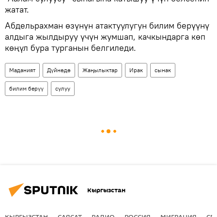
жатат.
Абдельрахман өзүнүн атактуулугун билим берүүнү
алдыга жылдыруу үчүн жумшап, качкындарга көп
көңүл бура турганын белгиледи.
Маданият
Дүйнөдө
Жаңылыктар
Ирак
сынак
билим берүү
сулуу
Кыргызстан
КЫРГЫЗСТАН
САЯСАТ
РАДИО
РОССИЯ
МИГРАЦИЯ
СП