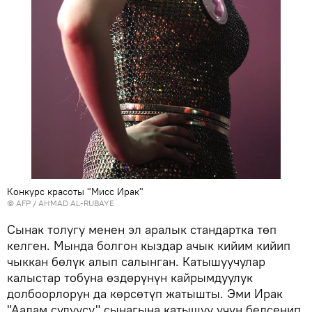
Конкурс красоты "Мисс Ирак"
©
AFP
/ AHMAD AL-RUBAYE
Сынак толугу менен эл аралык стандартка төп
келген. Мында болгон кыздар ачык кийим кийип
чыккан бөлүк алып салынган. Катышуучулар
калыстар тобуна өздөрүнүн кайрымдуулук
долбоорлорун да көрсөтүп жатышты. Эми Ирак
"Аалам сулуусу" сынагына катышуу үчүн белсенип