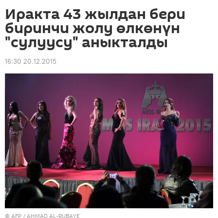
Иракта 43 жылдан бери
биринчи жолу өлкөнүн
"сулуусу" аныкталды
16:30 20.12.2015
©
AFP
/ AHMAD AL-RUBAYE