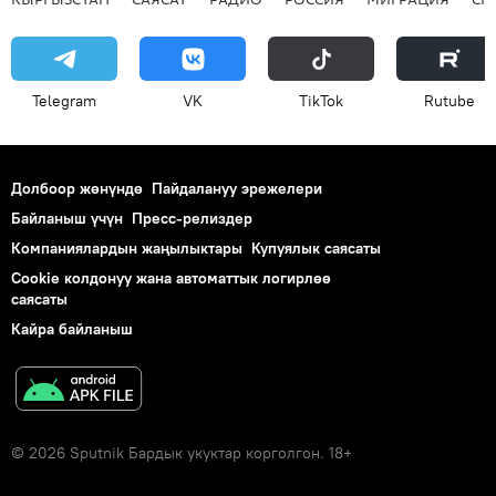
Telegram
VK
ТikТоk
Rutube
Долбоор жөнүндө
Пайдалануу эрежелери
Байланыш үчүн
Пресс-релиздер
Компаниялардын жаңылыктары
Купуялык саясаты
Cookie колдонуу жана автоматтык логирлөө
саясаты
Кайра байланыш
© 2026 Sputnik Бардык укуктар корголгон. 18+