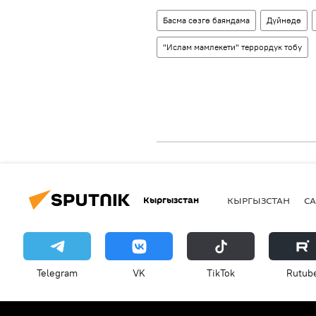
Басма сөзгө баяндама
Дүйнөдө
"Ислам мамлекети" террордук тобу
Кыргызстан
КЫРГЫЗСТАН
СА
Telegram
VK
ТikТоk
Rutub