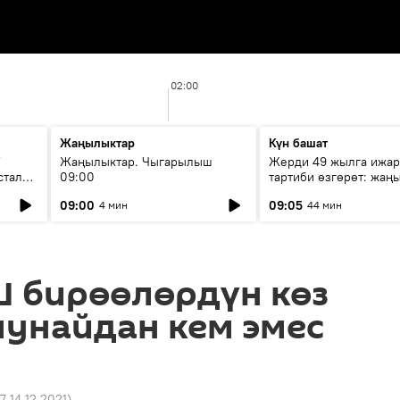
02:00
Жаңылыктар
Күн башат
F
Жаңылыктар. Чыгарылыш
Жерди 49 жылга ижар
стала
09:00
тартиби өзгөрөт: жаңы
эмнени көздөйт?
09:00
09:05
4 мин
44 мин
 бирөөлөрдүн көз
унайдан кем эмес
7 14.12.2021
)