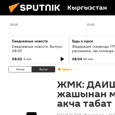
Кыргызстан
00:00
01:00
Ежедневные новости
Будь в курсе
Ежедневные новости. Выпуск
Федерация тхэквондо IT
08:00
рассказала, как команда 
жертвой мошенников
08:00
08:04
4 мин
40 мин
Кечээ
Бүгүн
Эфирге
ЖМК: ДАИШ
жашынан м
акча табат
11:12 15.12.2015
(Жаңыртылды:
14:2