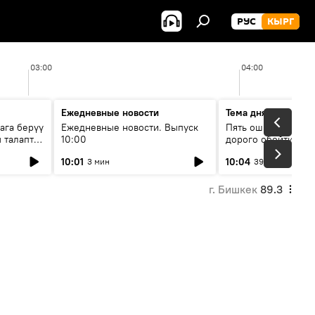
РУС
КЫРГ
03:00
04:00
Ежедневные новости
Тема дня
ага берүү
Ежедневные новости. Выпуск
Пять ошибок котор
 талаптар
10:00
дорого обойтись п
жилья
10:01
10:04
3 мин
39 мин
г. Бишкек
89.3