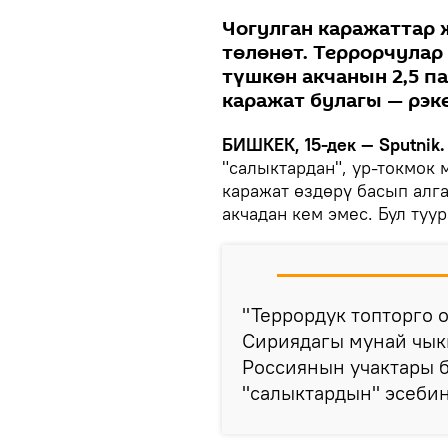
Чогулган каражаттар 
төлөнөт. Террорчула
түшкөн акчанын 2,5 п
каражат булагы — рэк
БИШКЕК, 15-дек — Sputnik.
"салыктардан", ур-токмок 
каражат өздөрү басып алга
акчадан кем эмес. Бул туу
"Террордук топторго 
Сириядагы мунай чык
Россиянын учактары 
"салыктардын" эсебин