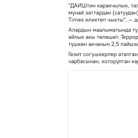
"ДАИШтин каракчылык, тал
мунай заттардан (сатуудан
Times иликтеп чыкты", — д
Алардын маалыматында тү
айлык акы төлөшөт. Терро
түшкөн акчанын 2,5 пайы
Гезит согушкерлер аталга
чарбасынан, которулган ка