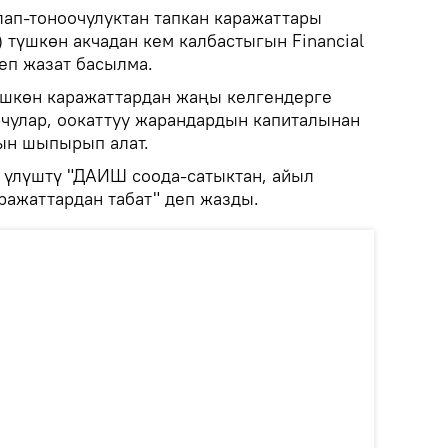
ап-тоноочулуктан тапкан каражаттары
) түшкөн акчадан кем калбастыгын Financial
еп жазат басылма.
шкөн каражаттардан жаңы келгендерге
рчулар, оокаттуу жарандардын капиталынан
зын шыпырып алат.
н үлүштү "ДАИШ соода-сатыктан, айыл
ражаттардан табат" деп жазды.