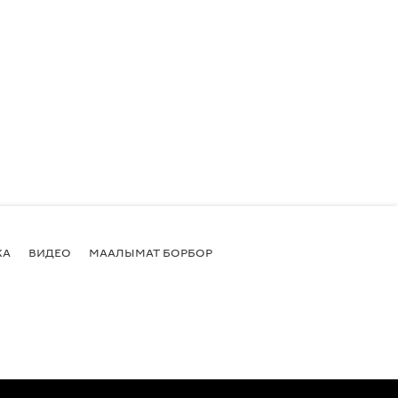
КА
ВИДЕО
МААЛЫМАТ БОРБОР