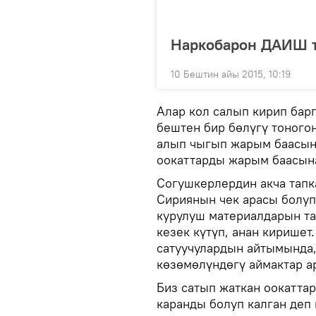
Наркобарон ДАИШ т
10 Бештин айы 2015, 10:19
Алар кол салып кирип бар
бештен бир бөлүгү тоногон
алып чыгып жарым баасын
оокаттарды жарым баасына
Согушкерлердин акча тапк
Сириянын чек арасы болуп
курулуш материалдарын та
кезек күтүп, анан киришет
сатуучулардын айтымында,
көзөмөлүндөгү аймактар ар
Биз сатып жаткан оокатта
каранды болуп калган деп