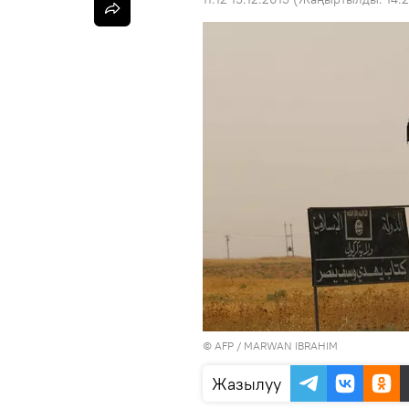
©
AFP
/ MARWAN IBRAHIM
Жазылуу