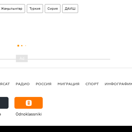
Жаңылыктар
Түркия
Сирия
ДАИШ
ЯСАТ
РАДИО
РОССИЯ
МИГРАЦИЯ
СПОРТ
ИНФОГРАФИ
e
Odnoklassniki