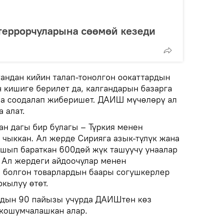
еррорчуларына сөөмөй кезеди
гандан кийин талап-тонолгон оокаттардын
 кишиге берилет да, калгандарын базарга
а соодалап жиберишет. ДАИШ мүчөлөрү ал
 алат.
ан дагы бир булагы – Түркия менен
 чыккан. Ал жерде Сирияга азык-түлүк жана
шып бараткан 600дөй жүк ташуучу унаалар
. Ал жердеги айдоочулар менен
 болгон товарлардын баары согушкерлер
кылуу өтөт.
рдын 90 пайызы учурда ДАИШтен көз
 кошумчалашкан алар.