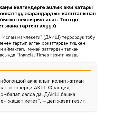
жаңы келгендерге айлык акы катары
р оокаттуу жарандардын капиталынан
айызын шыпырып алат. Топтун
ет жана тартып алуу.й
"Ислам мамлекети" (ДАИШ) террордук тобу
менен тартып алган оокаттардан түшкөн
н аймактагы мунай заттардан тапкан
расында Financial Times гезити жазды.
оңбогондой акча алып келип жаткан
кан жерлерди АКШ, Франция,
бомбалап салса да, ДАИШ башка
ен жашап кетет", — деп жазат гезит.