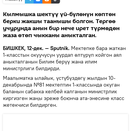
Кылмышка шектүү үй-бүлөнүн көптөн
берки жакшы таанышы болгон. Тергөө
учурунда анын бир нече ирет түрмөдөн
жаза өтөп чыкканы аныкталган.
БИШКЕК, 12-дек. — Sputnik.
Мектепке бара жаткан
1-класстын окуучусун уурдап өлтүрүп койгон аял
аныкталганын Билим берүү жана илим
министрлиги билдирди.
Маалыматка ылайык, үстүбүздөгү жылдын 10-
декабрында №81 мектептин 1-классында окуган
баланын сабакка келбей калганын министрлик
киргизген жаңы эреже боюнча ата-энесине класс
жетекчиси билдирген.