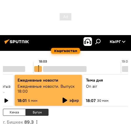
КЫРГ
Кыргызстан
18:03
19:00
Ежедневные новости
Тема дня
ыргыз
Ежедневные новости. Выпуск
On air
н
18:00
эфир
18:01
18:07
5 мин
30 мин
Кечээ
Бүгүн
г. Бишкек
89.3