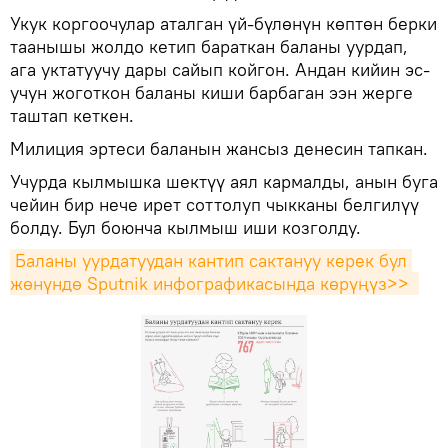
Укук коргоочулар аталган үй-бүлөнүн көптөн берки
таанышы жолдо кетип бараткан баланы уурдап,
ага уктатуучу дары сайып койгон. Андан кийин эс-
учун жоготкон баланы киши барбаган ээн жерге
таштап кеткен.
Милиция эртеси баланын жансыз денесин тапкан.
Учурда кылмышка шектүү аял кармалды, анын буга
чейин бир нече ирет соттолуп чыкканы белгилүү
болду. Бул боюнча кылмыш иши козголду.
Баланы уурдатуудан кантип сактануу керек бул 
жөнүндө Sputnik инфографикасында көрүңүз>> 