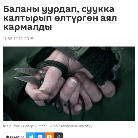
Баланы уурдап, суукка
калтырып өлтүргөн аял
кармалды
11:38 12.12.2015
©
Sputnik
/ Валерий Мельников
/
Медиабанкка өтүү
Жазылуу