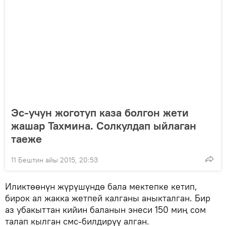
Эс-учун жоготуп каза болгон жети
жашар Тахмина. Солкулдап ыйлаган
таеже
11 Бештин айы 2015, 20:53
Иликтөөнүн жүрүшүндө бала мектепке кетип,
бирок ал жакка жетпей калганы аныкталган. Бир
аз убакыттан кийин баланын энеси 150 миң сом
талап кылган смс-билдирүү алган.