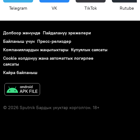
Telegram
VK
ТikТоk
Rutube
Долбоор жөнүндө
Пайдалануу эрежелери
Байланыш үчүн
Пресс-релиздер
Компаниялардын жаңылыктары
Купуялык саясаты
Cookie колдонуу жана автоматтык логирлөө
саясаты
Кайра байланыш
© 2026 Sputnik Бардык укуктар корголгон. 18+