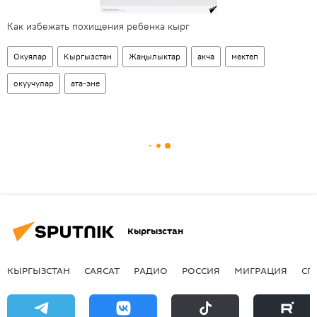
Как избежать похищения ребенка кырг
Окуялар
Кыргызстан
Жаңылыктар
акча
мектеп
окуучулар
ата-эне
Кыргызстан
КЫРГЫЗСТАН
САЯСАТ
РАДИО
РОССИЯ
МИГРАЦИЯ
СП