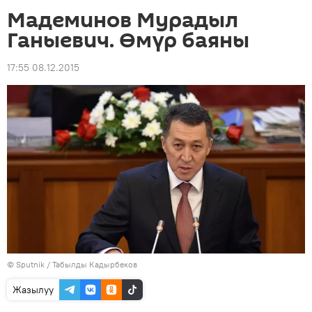
Мадеминов Мурадыл
Ганыевич. Өмүр баяны
17:55 08.12.2015
©
Sputnik / Табылды Кадырбеков
Жазылуу