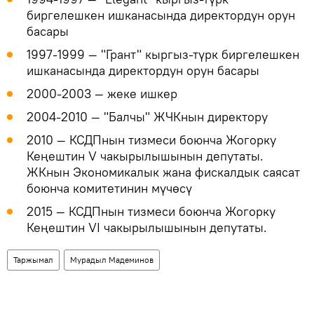
биргелешкен ишканасында директордун орун
басары
1997-1999 — "Грант" кыргыз-түрк биргелешкен
ишканасында директордун орун басары
2000-2003 — жеке ишкер
2004-2010 — "Балчы" ЖЧКнын директору
2010 — КСДПнын тизмеси боюнча Жогорку
Кеңештин V чакырылышынын депутаты.
ЖКнын Экономикалык жана фискалдык саясат
боюнча комитетинин мүчөсү
2015 — КСДПнын тизмеси боюнча Жогорку
Кеңештин VI чакырылышынын депутаты.
Таржымал
Мурадыл Мадеминов