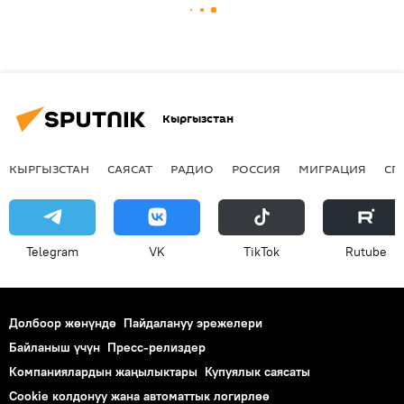
Кыргызстан
КЫРГЫЗСТАН
САЯСАТ
РАДИО
РОССИЯ
МИГРАЦИЯ
СП
Telegram
VK
ТikТоk
Rutube
Долбоор жөнүндө
Пайдалануу эрежелери
Байланыш үчүн
Пресс-релиздер
Компаниялардын жаңылыктары
Купуялык саясаты
Cookie колдонуу жана автоматтык логирлөө