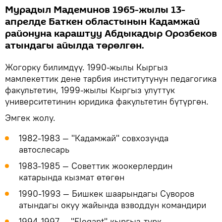
Мурадыл Мадеминов 1965-жылы 13-
апрелде Баткен областынын Кадамжай
районуна караштуу Абдыкадыр Орозбеков
атындагы айылда төрөлгөн.
Жогорку билимдүү. 1990-жылы Кыргыз
мамлекеттик дене тарбия институтунун педагогика
факультетин, 1999-жылы Кыргыз улуттук
университетинин юридика факультетин бүтүргөн.
Эмгек жолу.
1982-1983 — "Кадамжай" совхозунда
автослесарь
1983-1985 — Советтик жоокерлердин
катарында кызмат өтөгөн
1990-1993 — Бишкек шаарындагы Суворов
атындагы окуу жайында взводдун командири
1994-1997 — "Elegant" кыргыз-түрк