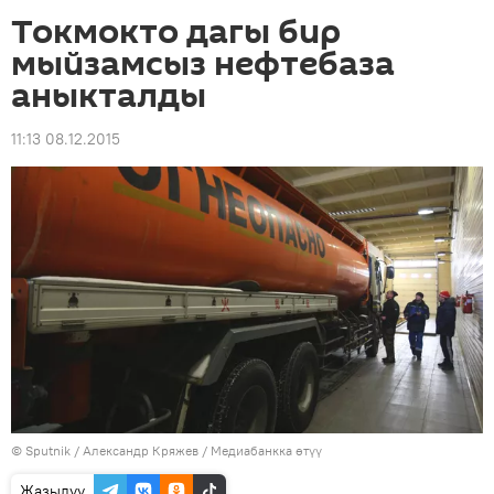
Токмокто дагы бир
мыйзамсыз нефтебаза
аныкталды
11:13 08.12.2015
©
Sputnik
/ Александр Кряжев
/
Медиабанкка өтүү
Жазылуу