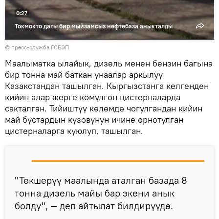
0:27
Токмокто дагы бир мыйзамсыз нефтебаза аныкталды
© пресс-служба ГСБЭП
Маалыматка ылайык, дизель менен бензин багына
бир тонна май баткан унаалар аркылуу
Казакстандан ташылган. Кыргызстанга келгенден
кийин алар жерге көмүлгөн цистерналарда
сакталган. Тийиштүү көлөмдө чогулгандан кийин
май бустардын кузовунун ичине орнотулган
цистерналарга куюлуп, ташылган.
"Текшерүү маалында аталган базада 8
тонна дизель майы бар экени анык
болду", — деп айтылат билдирүүдө.