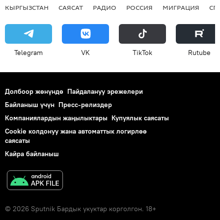
КЫРГЫЗСТАН
САЯСАТ
РАДИО
РОССИЯ
МИГРАЦИЯ
СП
Telegram
VK
ТikТоk
Rutube
Долбоор жөнүндө
Пайдалануу эрежелери
Байланыш үчүн
Пресс-релиздер
Компаниялардын жаңылыктары
Купуялык саясаты
Cookie колдонуу жана автоматтык логирлөө
саясаты
Кайра байланыш
© 2026 Sputnik Бардык укуктар корголгон. 18+