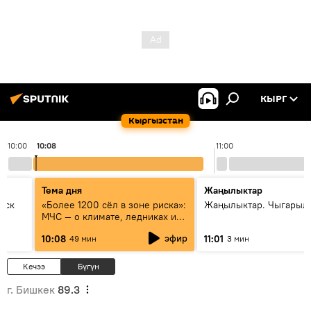
КЫРГ
Кыргызстан
10:00
10:08
11:00
Тема дня
Жаңылыктар
уск
«Более 1200 сёл в зоне риска»:
Жаңылыктар. Чыгарылы
МЧС — о климате, ледниках и
системе оповещения
эфир
10:08
11:01
49 мин
3 мин
населения
Кечээ
Бүгүн
г. Бишкек
89.3