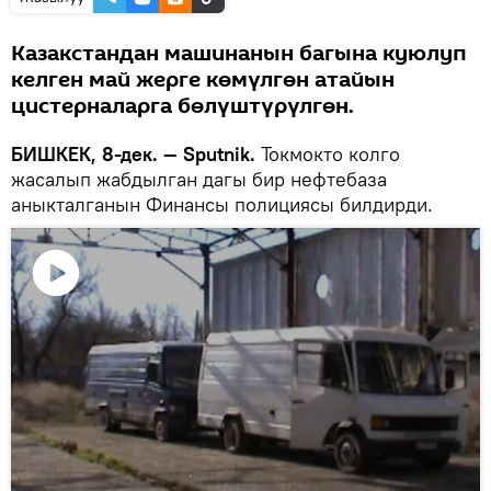
Казакстандан машинанын багына куюлуп
келген май жерге көмүлгөн атайын
цистерналарга бөлүштүрүлгөн.
БИШКЕК, 8-дек. — Sputnik.
Токмокто колго
жасалып жабдылган дагы бир нефтебаза
аныкталганын Финансы полициясы билдирди.
Видеону
көрсөтүү