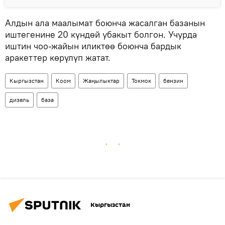
Алдын ала маалымат боюнча жасалган базанын
иштегенине 20 күндөй убакыт болгон. Учурда
иштин чоо-жайын иликтөө боюнча бардык
аракеттер көрүлүп жатат.
Кыргызстан
Коом
Жаңылыктар
Токмок
бензин
дизель
база
Кыргызстан