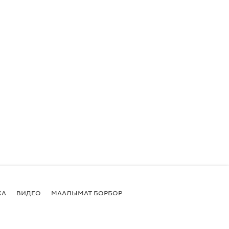
КА
ВИДЕО
МААЛЫМАТ БОРБОР