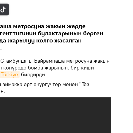
аша метросуна жакын жерде
генттигинин булактарынын берген
да жарылуу колго жасалган
.
Стамбулдагы Байрампаша метросуна жакын
н көпүрөдө бомба жарылып, бир киши
 Türkiye
билдирди.
 аймакка өрт өчүргүчтөр менен "Тез
ен.