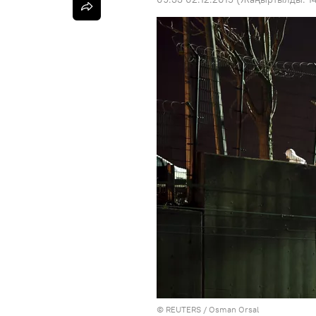
©
REUTERS
/ Osman Orsal