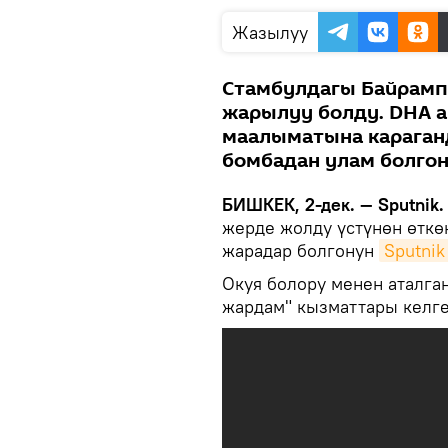
Жазылуу
Стамбулдагы Байрамп
жарылуу болду. DHA а
маалыматына караган
бомбадан улам болгон
БИШКЕК, 2-дек. — Sputnik.
жерде жолду үстүнөн өткө
жарадар болгонун
Sputnik
Окуя болору менен аталган
жардам" кызматтары келг