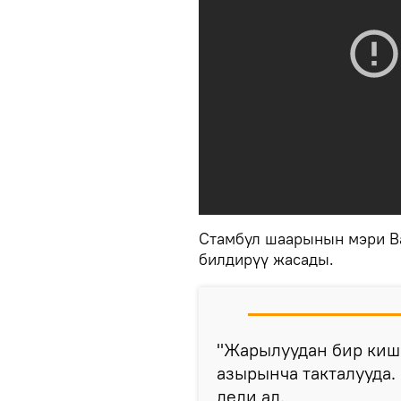
Стамбул шаарынын мэри В
билдирүү жасады.
"Жарылуудан бир киш
азырынча такталууда.
деди ал.