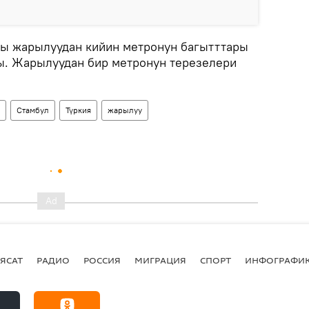
ы жарылуудан кийин метронун багытттары
ы. Жарылуудан бир метронун терезелери
Стамбул
Түркия
жарылуу
ЯСАТ
РАДИО
РОССИЯ
МИГРАЦИЯ
СПОРТ
ИНФОГРАФИ