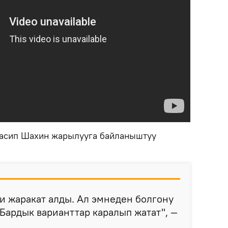
асип Шахин жарылууга байланыштуу
и жаракат алды. Ал эмнеден болгону
 Бардык варианттар каралып жатат", —