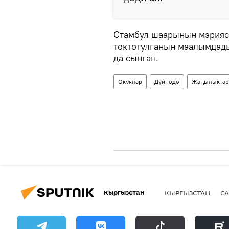
Стамбул шаарынын мэрияс
токтотулганын маалымдад
да сынган.
Окуялар
Дүйнөдө
Жаңылыктар
Кыргызстан
КЫРГЫЗСТАН
СА