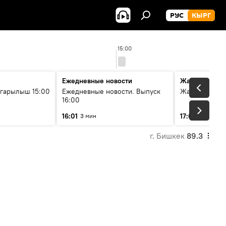
РУС
КЫРГ
15:00
Ежедневные новости
Жаңылыктар
гарылыш 15:00
Ежедневные новости. Выпуск
Жаңылыктар.
16:00
16:01
17:01
3 мин
5 мин
г. Бишкек
89.3