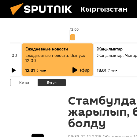
Кыргызстан
12:00
Ежедневные новости
Жаңылыктар
ыш 11:00
Ежедневные новости. Выпуск
Жаңылыктар. Чыга
12:00
эфир
12:01
13:01
3 мин
7 мин
Кечээ
Бүгүн
Стамбулда
жарылып, 
болду
09:33 02.12.2015
(Жаңыртылды:
1