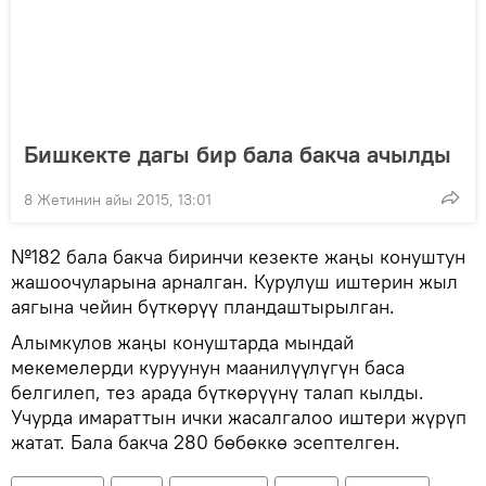
Бишкекте дагы бир бала бакча ачылды
8 Жетинин айы 2015, 13:01
№182 бала бакча биринчи кезекте жаңы конуштун
жашоочуларына арналган. Курулуш иштерин жыл
аягына чейин бүткөрүү пландаштырылган.
Алымкулов жаңы конуштарда мындай
мекемелерди куруунун маанилүүлүгүн баса
белгилеп, тез арада бүткөрүүнү талап кылды.
Учурда имараттын ички жасалгалоо иштери жүрүп
жатат. Бала бакча 280 бөбөккө эсептелген.