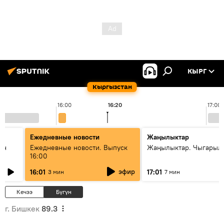
КЫРГ
Кыргызстан
16:00
16:20
17:00
Ежедневные новости
Жаңылыктар
ан
Ежедневные новости. Выпуск
Жаңылыктар. Чыгарыл
16:00
эфир
16:01
17:01
3 мин
7 мин
Кечээ
Бүгүн
г. Бишкек
89.3