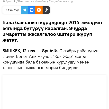
©
Sputnik
/ Константин Чалабов
/
Медиабанкка өтүү
Жазылуу
Бала бакчанын курулушун 2015-жылдын
аягында бүтүрүү каралган. Учурда
имаратты жасалгалоо иштери жүрүп
жатат.
БИШКЕК, 12-ноя. — Sputnik.
Октябрь районунун
акими Болот Алымкулов "Көк-Жар" жаңы
конушунда бала бакчанын курулушу менен
таанышып чыкканын мэрия билдирди.