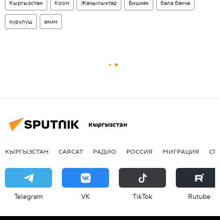
Кыргызстан
Коом
Жаңылыктар
Бишкек
бала бакча
курулуш
аким
Кыргызстан
КЫРГЫЗСТАН
САЯСАТ
РАДИО
РОССИЯ
МИГРАЦИЯ
СП
Telegram
VK
ТikТоk
Rutube