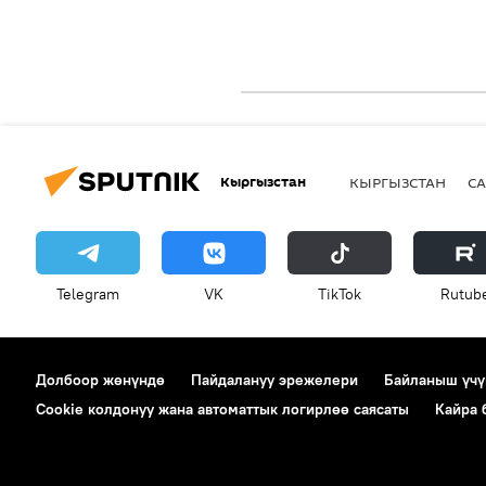
Кыргызстан
КЫРГЫЗСТАН
СА
Telegram
VK
ТikТоk
Rutub
Долбоор жөнүндө
Пайдалануу эрежелери
Байланыш үчү
Cookie колдонуу жана автоматтык логирлөө саясаты
Кайра