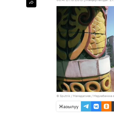
©
Sputnik
/ Мамадалиев
/
Медиабанкка 
Жазылуу