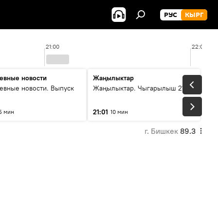
РУС
КЫРГ
21:00
22:00
евные новости
Жаңылыктар
евные новости. Выпуск
Жаңылыктар. Чыгарылыш 21:00
21:01
5 мин
10 мин
г. Бишкек
89.3