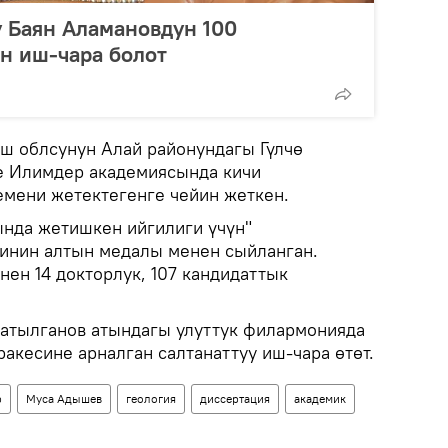
 Баян Аламановдун 100
н иш-чара болот
ш облсунун Алай районундагы Гүлчө
е Илимдер академиясында кичи
емени жетектегенге чейин жеткен.
нда жетишкен ийгилиги үчүн"
инин алтын медалы менен сыйланган.
ен 14 докторлук, 107 кандидаттык
 Сатылганов атындагы улуттук филармонияда
акесине арналган салтанаттуу иш-чара өтөт.
р
Муса Адышев
геология
диссертация
академик