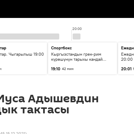
20:00
тар
Спортбокс
Ежедн
ар. Чыгарылыш 19:00
Кыргызстандын грек-рим
Ежедн
күрөшүнүн тарыхы кандай
20:00
башталган?
19:10
20:01
н
42 мин
Муса Адышевдин
ык тактасы
:45 15.12.2021
)