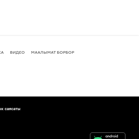
КА
ВИДЕО
МААЛЫМАТ БОРБОР
ык саясаты