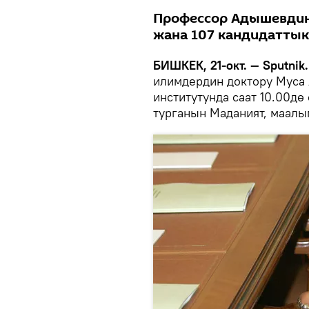
Профессор Адышевдин
жана 107 кандидаттык
БИШКЕК, 21-окт. — Sputnik.
илимдердин доктору Муса
институтунда саат 10.00д
турганын Маданият, маалы