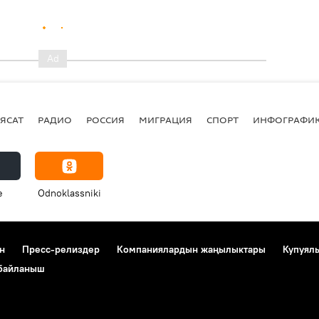
ЯСАТ
РАДИО
РОССИЯ
МИГРАЦИЯ
СПОРТ
ИНФОГРАФИ
e
Odnoklassniki
н
Пресс-релиздер
Компаниялардын жаңылыктары
Купуял
 байланыш