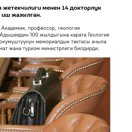
 жетекчилиги менен 14 докторлук
 иш жазылган.
Академик, профессор, геология
 Адышевдин 100 жылдыгына карата Геология
ө окумуштуунун мемориалдык тактасы ачыла
мат жана туризм министрлиги билдирди.