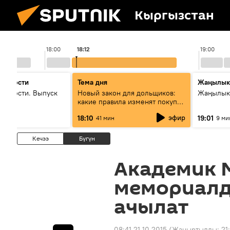
Кыргызстан
18:00
18:12
19:00
 новости
Тема дня
Жаңылык
новости. Выпуск
Новый закон для дольщиков:
Жаңылыкт
какие правила изменят покупку
квартир
эфир
18:10
19:01
41 мин
9 ми
Кечээ
Бүгүн
Академик 
мемориалд
ачылат
08:41 21.10.2015
(Жаңыртылды:
21