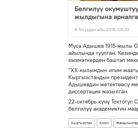
Белгилүү окумуштуу
жылдыгына арналга
8 Тогуздун айы 2015, 08:33
Муса Адышев 1915-жылы О
айылында туулган. Кезинд
кызматкерден баштап мек
"XX кылымдын илим жааты
Кыргызстандын президент
Адышевдин жетектөөсү мен
диссертация жазылган.
22-октябрь күнү Токтогул
белгилүү академиктин маар
Кыргызстан
Коом
Жаңылыкта