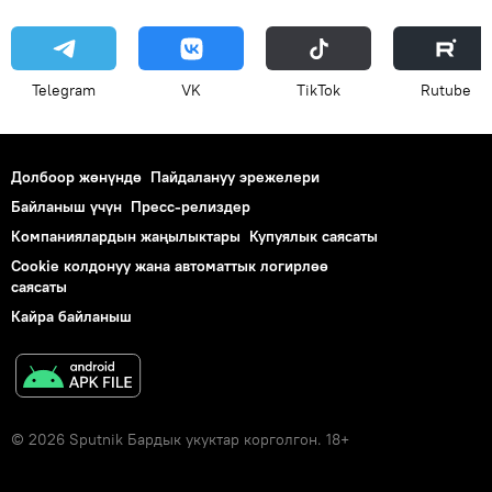
Telegram
VK
ТikТоk
Rutube
Долбоор жөнүндө
Пайдалануу эрежелери
Байланыш үчүн
Пресс-релиздер
Компаниялардын жаңылыктары
Купуялык саясаты
Cookie колдонуу жана автоматтык логирлөө
саясаты
Кайра байланыш
© 2026 Sputnik Бардык укуктар корголгон. 18+