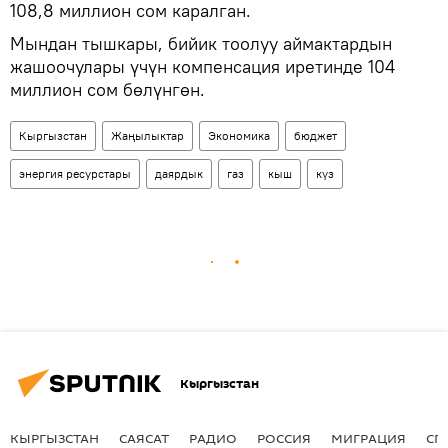
108,8 миллион сом каралган.
Мындан тышкары, бийик тоолуу аймактардын
жашоочулары үчүн компенсация иретинде 104
миллион сом бөлүнгөн.
Кыргызстан
Жаңылыктар
Экономика
бюджет
энергия ресурстары
даярдык
газ
кыш
күз
Кыргызстан
КЫРГЫЗСТАН
САЯСАТ
РАДИО
РОССИЯ
МИГРАЦИЯ
СП