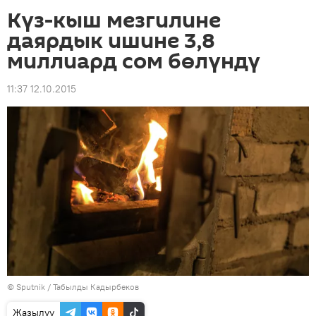
Күз-кыш мезгилине
даярдык ишине 3,8
миллиард сом бөлүндү
11:37 12.10.2015
©
Sputnik / Табылды Кадырбеков
Жазылуу