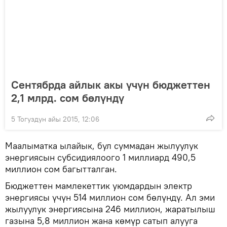
Сентябрда айлык акы үчүн бюджеттен
2,1 млрд. сом бөлүндү
5 Тогуздун айы 2015, 12:06
Маалыматка ылайык, бул суммадан жылуулук
энергиясын субсидиялоого 1 миллиард 490,5
миллион сом багытталган.
Бюджеттен мамлекеттик уюмдардын электр
энергиясы үчүн 514 миллион сом бөлүндү. Ал эми
жылуулук энергиясына 246 миллион, жаратылыш
газына 5,8 миллион жана көмүр сатып алууга