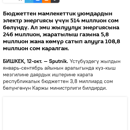
Бюджеттен мамлекеттик уюмдардын
электр энергиясы үчүн 514 миллион сом
бөлүндү. Ал эми жылуулук энергиясына
246 миллион, жаратылыш газына 5,8
миллион жана көмүр сатып алууга 108,8
миллион сом каралган.
БИШКЕК, 12-окт. — Sputnik.
Үстүбүздөгү жылдын
январь-сентябрь айынын аралыгында күз-кыш
мезгилине даярдык иштерине карата
республикалык бюджеттен 3,8 миллиард сом
бөлүнгөнүн Каржы министрлиги билдирди.