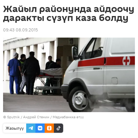
Жайыл районунда айдоочу
даракты сүзүп каза болду
09:43 08.09.2015
©
Sputnik
/ Андрей Стенин
/
Медиабанкка өтүү
Жазылуу