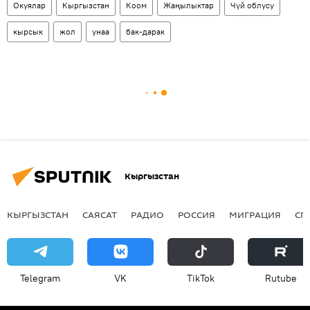
Окуялар
Кыргызстан
Коом
Жаңылыктар
Чүй облусу
кырсык
жол
унаа
бак-дарак
Кыргызстан
КЫРГЫЗСТАН
САЯСАТ
РАДИО
РОССИЯ
МИГРАЦИЯ
СП
Telegram
VK
ТikТоk
Rutube