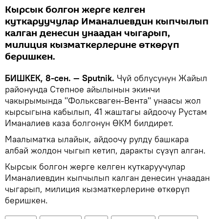
Кырсык болгон жерге келген
куткаруучулар Иманалиевдин кыпчылып
калган денесин унаадан чыгарып,
милиция кызматкерлерине өткөрүп
беришкен.
БИШКЕК, 8-сен. — Sputnik.
Чүй облусунун Жайыл
районунда Степное айылынын экинчи
чакырымында "Фольксваген-Вента" унаасы жол
кырсыгына кабылып, 41 жаштагы айдоочу Рустам
Иманалиев каза болгонун ӨКМ билдирет.
Маалыматка ылайык, айдоочу рулду башкара
албай жолдон чыгып кетип, даракты сүзүп алган.
Кырсык болгон жерге келген куткаруучулар
Иманалиевдин кыпчылып калган денесин унаадан
чыгарып, милиция кызматкерлерине өткөрүп
беришкен.