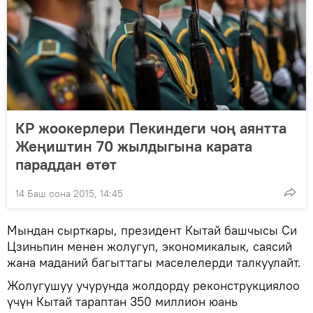
КР жоокерлери Пекиндеги чоң аянтта
Жеңиштин 70 жылдыгына карата
параддан өтөт
14 Баш оона 2015, 14:45
Мындан сырткары, президент Кытай башчысы Си
Цзиньпин менен жолугуп, экономикалык, саясий
жана маданий багыттагы маселелерди талкуулайт.
Жолугушуу учурунда жолдорду реконструкциялоо
үчүн Кытай тараптан 350 миллион юань